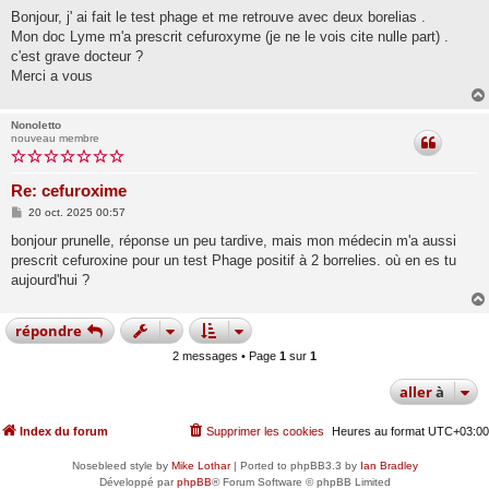
e
s
Bonjour, j' ai fait le test phage et me retrouve avec deux borelias .
s
Mon doc Lyme m'a prescrit cefuroxyme (je ne le vois cite nulle part) .
a
g
c'est grave docteur ?
e
Merci a vous
Nonoletto
nouveau membre
Re: cefuroxime
M
20 oct. 2025 00:57
e
s
bonjour prunelle, réponse un peu tardive, mais mon médecin m'a aussi
s
prescrit cefuroxine pour un test Phage positif à 2 borrelies. où en es tu
a
g
aujourd'hui ?
e
répondre
2 messages • Page
1
sur
1
aller
à
Index du forum
Supprimer les cookies
Heures au format
UTC+03:00
Nosebleed style by
Mike Lothar
| Ported to phpBB3.3 by
Ian Bradley
Développé par
phpBB
® Forum Software © phpBB Limited