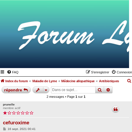
FAQ
S’enregistrer
Connexion
Index du forum
Maladie de Lyme
Médecine allopathique
Antibiotiques
rechercher
recherche
répondre
2 messages • Page
1
sur
1
prunelle
membre actif
cefuroxime
M
16 sept. 2021 00:41