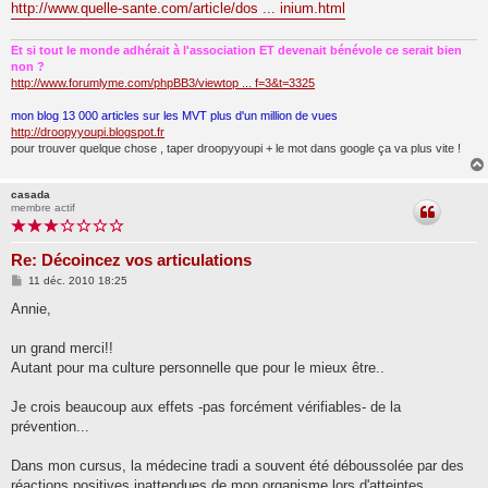
http://www.quelle-sante.com/article/dos ... inium.html
Et si tout le monde adhérait à l'association ET devenait bénévole ce serait bien
non ?
http://www.forumlyme.com/phpBB3/viewtop ... f=3&t=3325
mon blog 13 000 articles sur les MVT plus d'un million de vues
http://droopyyoupi.blogspot.fr
pour trouver quelque chose , taper droopyyoupi + le mot dans google ça va plus vite !
casada
membre actif
Re: Décoincez vos articulations
M
11 déc. 2010 18:25
e
s
Annie,
s
a
g
un grand merci!!
e
Autant pour ma culture personnelle que pour le mieux être..
Je crois beaucoup aux effets -pas forcément vérifiables- de la
prévention...
Dans mon cursus, la médecine tradi a souvent été déboussolée par des
réactions positives inattendues de mon organisme lors d'atteintes