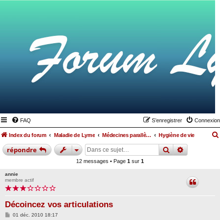
FAQ
S’enregistrer
Connexion
Index du forum
Maladie de Lyme
Médecines parallèles, alimentation et hygiène de vie
Hygiène de vie
rechercher
recherche
répondre
12 messages • Page
1
sur
1
annie
membre actif
Décoincez vos articulations
M
01 déc. 2010 18:17