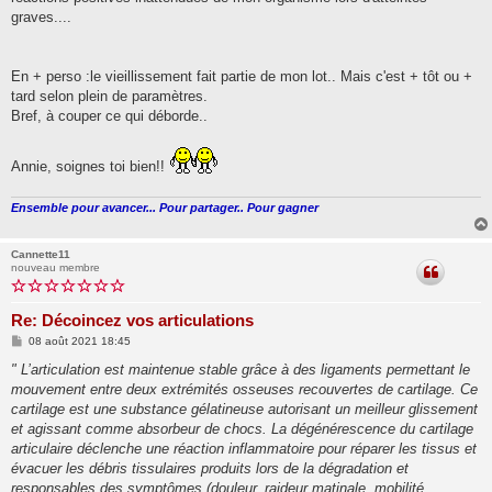
graves....
En + perso :le vieillissement fait partie de mon lot.. Mais c'est + tôt ou +
tard selon plein de paramètres.
Bref, à couper ce qui déborde..
Annie, soignes toi bien!!
Ensemble pour avancer... Pour partager.. Pour gagner
Cannette11
nouveau membre
Re: Décoincez vos articulations
M
08 août 2021 18:45
e
s
" L’articulation est maintenue stable grâce à des ligaments permettant le
s
mouvement entre deux extrémités osseuses recouvertes de cartilage. Ce
a
g
cartilage est une substance gélatineuse autorisant un meilleur glissement
e
et agissant comme absorbeur de chocs. La dégénérescence du cartilage
articulaire déclenche une réaction inflammatoire pour réparer les tissus et
évacuer les débris tissulaires produits lors de la dégradation et
responsables des symptômes (douleur, raideur matinale, mobilité