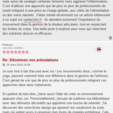
mais aussi de soulager certaines tensions sans aggraver l’inflammation.
C’est d’ailleurs une approche que de plus en plus de professionnels de
santé intègrent à une prise en charge globale, aux côtés de l’alimentation
ou des soins naturels. J’étais tombé récemment sur un article intéressant
à ce sujet sur
santechiro.fr
: ils abordent justement l’importance du
mouvement dans la gestion de la douleur articulaire, tout en respectant
les limites du corps. Une belle piste à explorer pour ceux qui cherchent
des solutions douces et efficaces.
Pettryza
nouveau membre
Re: Décoincez vos articulations
M
05 mars 2026 19:56
e
s
Je suis tout à fait d'accord avec toi ! Les mouvements doux, comme le
s
yoga, peuvent vraiment faire une différence dans la gestion de l'arthrose.
a
g
C'est génial de voir que de plus en plus de professionnels intègrent ces
e
approches dans leurs traitements.
En parlant de bien-être, j'aime aussi l'idée de créer un environnement
apaisant chez soi. Personnellement, j'essaie de sublimer ma bibliothèque
avec des éléments décoratifs qui apportent une touche de sérénité. J'ai
découvert des serre-livres design qui ajoutent non seulement du style,
mais qui aident aussi à organiser mes livres de manière esthétique. Cela