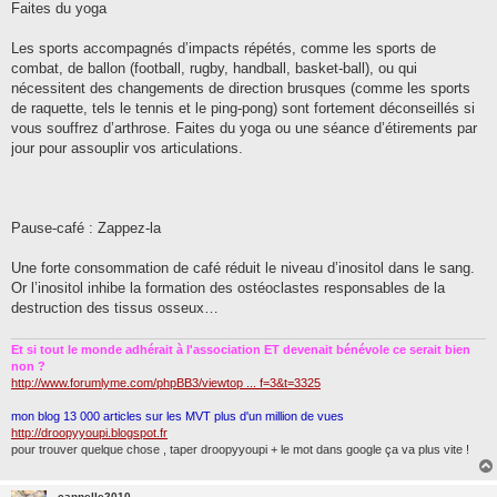
Faites du yoga
Les sports accompagnés d’impacts répétés, comme les sports de
combat, de ballon (football, rugby, handball, basket-ball), ou qui
nécessitent des changements de direction brusques (comme les sports
de raquette, tels le tennis et le ping-pong) sont fortement déconseillés si
vous souffrez d’arthrose. Faites du yoga ou une séance d’étirements par
jour pour assouplir vos articulations.
Pause-café : Zappez-la
Une forte consommation de café réduit le niveau d’inositol dans le sang.
Or l’inositol inhibe la formation des ostéoclastes responsables de la
destruction des tissus osseux…
Et si tout le monde adhérait à l'association ET devenait bénévole ce serait bien
non ?
http://www.forumlyme.com/phpBB3/viewtop ... f=3&t=3325
mon blog 13 000 articles sur les MVT plus d'un million de vues
http://droopyyoupi.blogspot.fr
pour trouver quelque chose , taper droopyyoupi + le mot dans google ça va plus vite !
cannelle2010