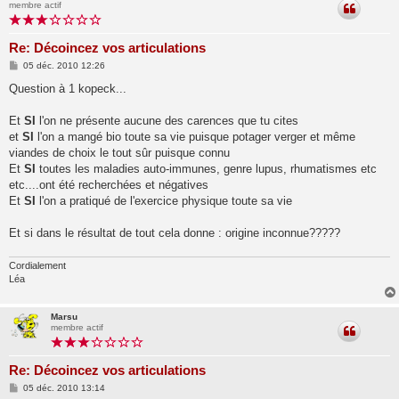
membre actif
Re: Décoincez vos articulations
M
05 déc. 2010 12:26
e
s
Question à 1 kopeck...
s
a
g
Et
SI
l'on ne présente aucune des carences que tu cites
e
et
SI
l'on a mangé bio toute sa vie puisque potager verger et même
viandes de choix le tout sûr puisque connu
Et
SI
toutes les maladies auto-immunes, genre lupus, rhumatismes etc
etc....ont été recherchées et négatives
Et
SI
l'on a pratiqué de l'exercice physique toute sa vie
Et si dans le résultat de tout cela donne : origine inconnue?????
Cordialement
Léa
Marsu
membre actif
Re: Décoincez vos articulations
M
05 déc. 2010 13:14
e