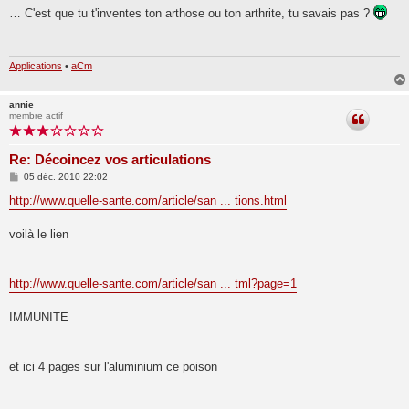
s
… C'est que tu t'inventes ton arthose ou ton arthrite, tu savais pas ?
s
a
g
e
Applications
•
aCm
annie
membre actif
Re: Décoincez vos articulations
M
05 déc. 2010 22:02
e
s
http://www.quelle-sante.com/article/san ... tions.html
s
a
g
voilà le lien
e
http://www.quelle-sante.com/article/san ... tml?page=1
IMMUNITE
et ici 4 pages sur l'aluminium ce poison