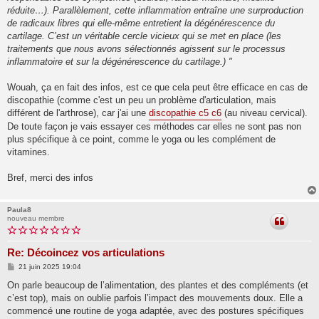
réduite…). Parallèlement, cette inflammation entraîne une surproduction
de radicaux libres qui elle-même entretient la dégénérescence du
cartilage. C’est un véritable cercle vicieux qui se met en place (les
traitements que nous avons sélectionnés agissent sur le processus
inflammatoire et sur la dégénérescence du cartilage.) "
Wouah, ça en fait des infos, est ce que cela peut être efficace en cas de
discopathie (comme c'est un peu un problème d'articulation, mais
différent de l'arthrose), car j'ai une
discopathie c5 c6
(au niveau cervical).
De toute façon je vais essayer ces méthodes car elles ne sont pas non
plus spécifique à ce point, comme le yoga ou les complément de
vitamines.
Bref, merci des infos
Paula8
nouveau membre
Re: Décoincez vos articulations
M
21 juin 2025 19:04
e
s
On parle beaucoup de l’alimentation, des plantes et des compléments (et
s
c’est top), mais on oublie parfois l’impact des mouvements doux. Elle a
a
g
commencé une routine de yoga adaptée, avec des postures spécifiques
e