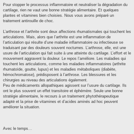
e
s
Pour stopper le processus inflammatoire et neutraliser la dégradation du
s
cartilage, rien ne vaut une bonne stratégie alimentaire. Et quelques
a
g
plantes et vitamines bien choisies. Nous vous avons préparé un
e
traitement antirouille de choc.
L’arthrose et l’arthrite sont deux affections rhumatismales qui touchent les
articulations. Mais, alors que l’arthrite est une inflammation de
l’articulation qui résulte d’une maladie inflammatoire ou infectieuse se
traduisant par des douleurs souvent nocturnes. L’arthrose, elle, est une
usure de l’articulation qui fait suite à une atteinte du cartilage. L’effort et le
mouvement aggravent la douleur. Le repos l’améliore. Les maladies qui
touchent les articulations, comme les maladies inflammatoires (arthrite
rhumatoïde, goutte, lupus) et les maladies métaboliques (diabète,
hémochromatose), prédisposent à l’arthrose. Les blessures et les
chirurgies au niveau des articulations également.
Peu de médicaments allopathiques agissent sur l’usure du cartilage. Ils
ont le plus souvent un effet transitoire et éphémère. Seule une bonne
stratégie alimentaire, le recours à un traitement phytothérapeutique
adapté et la prise de vitamines et d’acides aminés ad hoc peuvent
améliorer la situation.
Avec le temps…