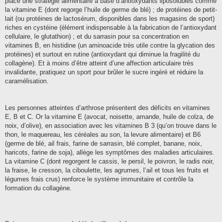
place une stratégie alimentaire à base d’antioxydants liposolubles comme
la vitamine E (dont regorge l’huile de germe de blé) ; de protéines de petit-
lait (ou protéines de lactosérum, disponibles dans les magasins de sport)
riches en cystéine (élément indispensable à la fabrication de l’antioxydant
cellulaire, le glutathion) ; et du sarrasin pour sa concentration en
vitamines B, en histidine (un aminoacide très utile contre la glycation des
protéines) et surtout en rutine (antioxydant qui diminue la fragilité du
collagène). Et à moins d’être atteint d’une affection articulaire très
invalidante, pratiquez un sport pour brûler le sucre ingéré et réduire la
caramélisation.
Les personnes atteintes d’arthrose présentent des déficits en vitamines
E, B et C. Or la vitamine E (avocat, noisette, amande, huile de colza, de
noix, d’olive), en association avec les vitamines B 3 (qu’on trouve dans le
thon, le maquereau, les céréales au son, la levure alimentaire) et B6
(germe de blé, ail frais, farine de sarrasin, blé complet, banane, noix,
haricots, farine de soja), allège les symptômes des maladies articulaires.
La vitamine C (dont regorgent le cassis, le persil, le poivron, le radis noir,
la fraise, le cresson, la ciboulette, les agrumes, l’ail et tous les fruits et
légumes frais crus) renforce le système immunitaire et contrôle la
formation du collagène.