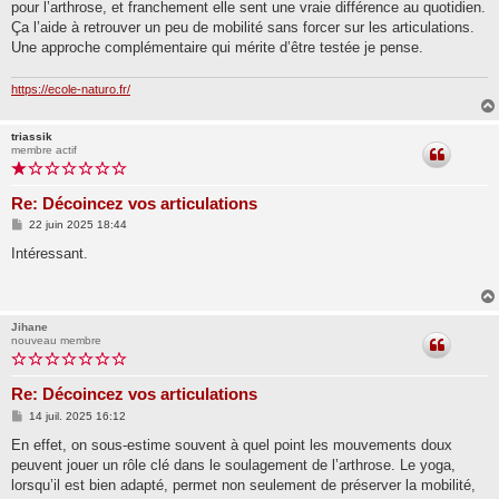
pour l’arthrose, et franchement elle sent une vraie différence au quotidien.
Ça l’aide à retrouver un peu de mobilité sans forcer sur les articulations.
Une approche complémentaire qui mérite d’être testée je pense.
https://ecole-naturo.fr/
triassik
membre actif
Re: Décoincez vos articulations
M
22 juin 2025 18:44
e
s
Intéressant.
s
a
g
e
Jihane
nouveau membre
Re: Décoincez vos articulations
M
14 juil. 2025 16:12
e
s
En effet, on sous-estime souvent à quel point les mouvements doux
s
peuvent jouer un rôle clé dans le soulagement de l’arthrose. Le yoga,
a
g
lorsqu’il est bien adapté, permet non seulement de préserver la mobilité,
e