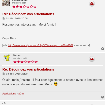
membre actif
Re: Décoincez vos articulations
M
01 déc. 2010 20:56
e
s
Resume tres interessant ! Merci Annie !
s
a
g
e
Carpe Diem...
[url=
http://www.forumlyme.com/phpBB3/viewtop ... f=3&t=2987
mon topo / url]
Marsu
membre actif
Re: Décoincez vos articulations
M
03 déc. 2010 23:29
e
s
Ouaip, mais j'insiste : il faut citer également la source avec le lien internet
s
ou le bouquin duquel s'est tiré. Merci.
a
g
e
Applications
•
aCm
Léa