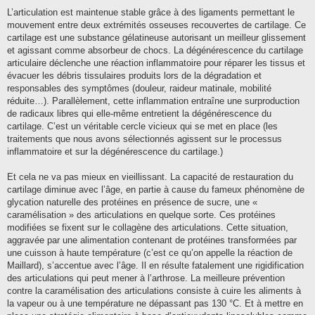
L’articulation est maintenue stable grâce à des ligaments permettant le
mouvement entre deux extrémités osseuses recouvertes de cartilage. Ce
cartilage est une substance gélatineuse autorisant un meilleur glissement
et agissant comme absorbeur de chocs. La dégénérescence du cartilage
articulaire déclenche une réaction inflammatoire pour réparer les tissus et
évacuer les débris tissulaires produits lors de la dégradation et
responsables des symptômes (douleur, raideur matinale, mobilité
réduite…). Parallèlement, cette inflammation entraîne une surproduction
de radicaux libres qui elle-même entretient la dégénérescence du
cartilage. C’est un véritable cercle vicieux qui se met en place (les
traitements que nous avons sélectionnés agissent sur le processus
inflammatoire et sur la dégénérescence du cartilage.)
Et cela ne va pas mieux en vieillissant. La capacité de restauration du
cartilage diminue avec l’âge, en partie à cause du fameux phénomène de
glycation naturelle des protéines en présence de sucre, une «
caramélisation » des articulations en quelque sorte. Ces protéines
modifiées se fixent sur le collagène des articulations. Cette situation,
aggravée par une alimentation contenant de protéines transformées par
une cuisson à haute température (c’est ce qu’on appelle la réaction de
Maillard), s’accentue avec l’âge. Il en résulte fatalement une rigidification
des articulations qui peut mener à l’arthrose. La meilleure prévention
contre la caramélisation des articulations consiste à cuire les aliments à
la vapeur ou à une température ne dépassant pas 130 °C. Et à mettre en