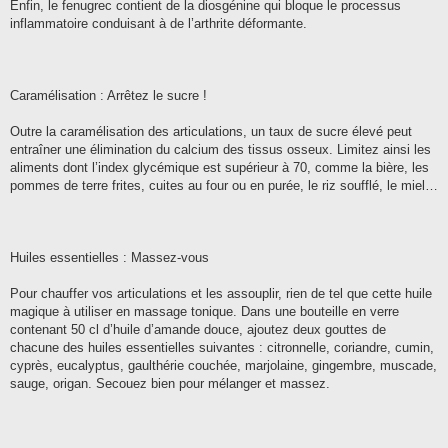
Enfin, le fenugrec contient de la diosgénine qui bloque le processus
inflammatoire conduisant à de l’arthrite déformante.
Caramélisation : Arrêtez le sucre !
Outre la caramélisation des articulations, un taux de sucre élevé peut
entraîner une élimination du calcium des tissus osseux. Limitez ainsi les
aliments dont l’index glycémique est supérieur à 70, comme la bière, les
pommes de terre frites, cuites au four ou en purée, le riz soufflé, le miel…
Huiles essentielles : Massez-vous
Pour chauffer vos articulations et les assouplir, rien de tel que cette huile
magique à utiliser en massage tonique. Dans une bouteille en verre
contenant 50 cl d’huile d’amande douce, ajoutez deux gouttes de
chacune des huiles essentielles suivantes : citronnelle, coriandre, cumin,
cyprès, eucalyptus, gaulthérie couchée, marjolaine, gingembre, muscade,
sauge, origan. Secouez bien pour mélanger et massez.