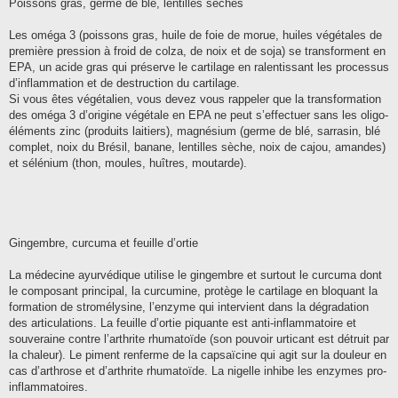
Poissons gras, germe de blé, lentilles sèches
Les oméga 3 (poissons gras, huile de foie de morue, huiles végétales de
première pression à froid de colza, de noix et de soja) se transforment en
EPA, un acide gras qui préserve le cartilage en ralentissant les processus
d’inflammation et de destruction du cartilage.
Si vous êtes végétalien, vous devez vous rappeler que la transformation
des oméga 3 d’origine végétale en EPA ne peut s’effectuer sans les oligo-
éléments zinc (produits laitiers), magnésium (germe de blé, sarrasin, blé
complet, noix du Brésil, banane, lentilles sèche, noix de cajou, amandes)
et sélénium (thon, moules, huîtres, moutarde).
Gingembre, curcuma et feuille d’ortie
La médecine ayurvédique utilise le gingembre et surtout le curcuma dont
le composant principal, la curcumine, protège le cartilage en bloquant la
formation de stromélysine, l’enzyme qui intervient dans la dégradation
des articulations. La feuille d’ortie piquante est anti-inflammatoire et
souveraine contre l’arthrite rhumatoïde (son pouvoir urticant est détruit par
la chaleur). Le piment renferme de la capsaïcine qui agit sur la douleur en
cas d’arthrose et d’arthrite rhumatoïde. La nigelle inhibe les enzymes pro-
inflammatoires.