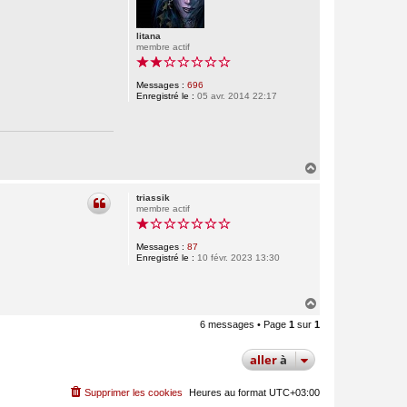
litana
membre actif
Messages :
696
Enregistré le :
05 avr. 2014 22:17
H
a
u
triassik
t
membre actif
Messages :
87
Enregistré le :
10 févr. 2023 13:30
H
a
6 messages • Page
1
sur
1
u
t
aller
à
Supprimer les cookies
Heures au format
UTC+03:00