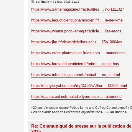
M
par
litana
»
21 févr. 2025 21:13
e
s
https://www.santemagazine.fr/actualites ... nd-1111327
s
a
g
https://www.lequotidiendupharmacien.fr/ ... ie-de-lyme
e
https://www.whatsupdoc-lemag.fr/article ... lles-recos
https://www.jim.fr/viewarticle/has-actu ... 25a10004ax
https://www.ordre.pharmacien.fr/les-com ... mandations
https://www.larevuedupraticien.fr/artic ... -recos-has
https://www.infectiologie.com/fr/actual ... es_-n.html
https://fr.style.yahoo.com/rep%C3%A9rer ... 00992.html
https://santecool.net/maladie-lyme-reco ... raitement/
~20 ans d'errance/ régime Paléo / Lyme and Co? ou Co and Lyme? / O
Les chevaux sont des créatures mystérieuses........ ou divines.
Re: Communiqué de presse sur la publication de
2025