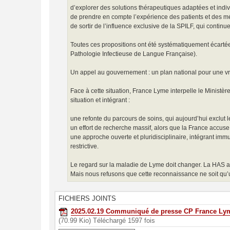
d’explorer des solutions thérapeutiques adaptées et indi
de prendre en compte l’expérience des patients et des méde
de sortir de l’influence exclusive de la SPILF, qui contin
Toutes ces propositions ont été systématiquement écartée
Pathologie Infectieuse de Langue Française).
Un appel au gouvernement : un plan national pour une v
Face à cette situation, France Lyme interpelle le Ministèr
situation et intégrant :
une refonte du parcours de soins, qui aujourd’hui exclut le
un effort de recherche massif, alors que la France accuse
une approche ouverte et pluridisciplinaire, intégrant imm
restrictive.
Le regard sur la maladie de Lyme doit changer. La HAS 
Mais nous refusons que cette reconnaissance ne soit qu
FICHIERS JOINTS
2025.02.19 Communiqué de presse CP France L
(70.99 Kio) Téléchargé 1597 fois