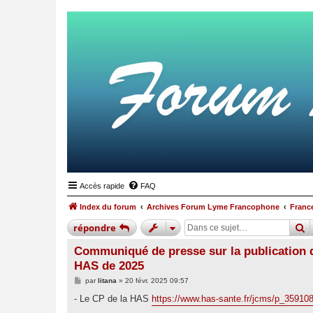
Accès rapide
FAQ
Index du forum
Archives Forum Lyme Francophone
France
r
répondre
Communiqué de presse sur la publication 
HAS de 2025
M
par
litana
»
20 févr. 2025 09:57
e
s
- Le CP de la HAS
https://www.has-sante.fr/jcms/p_359108
s