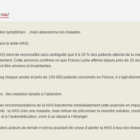
a-has/
ce des symptômes …mais abandonne les malades
ns le texte HAS)
S) vient de reconnaître sans ambiguïté que 6 à 20 % des patients atteints de la 
aitement. Cette annonce confirme ce que France Lyme affirme depuis près de 20 ans 
t être sévères et invalidantes.
 chaque année et près de 150 000 patients concernés en France, il s’agit désorm
s : des malades laissés à l’abandon
e des recommandations de la HAS transforme immédiatement cette avancée en impa
ents : la HAS crée une maladie, mais refuse de préconiser la moindre solution, con
et à l’automédication, voire à un départ à l’étranger.
tres acteurs de terrain n’ont eu pourtant de cesse d’alerter la HAS à tous les nivea