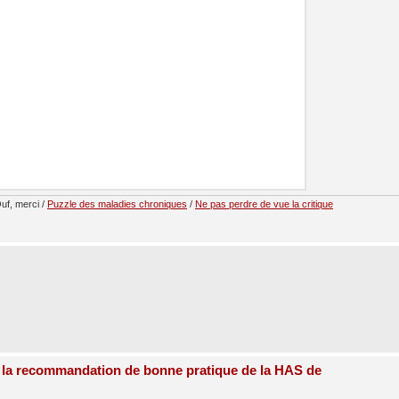
uf, merci /
Puzzle des maladies chroniques
/
Ne pas perdre de vue la critique
 la recommandation de bonne pratique de la HAS de