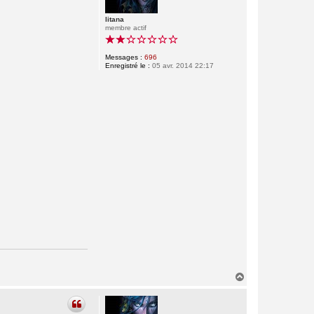
litana
membre actif
Messages :
696
Enregistré le :
05 avr. 2014 22:17
H
a
u
t