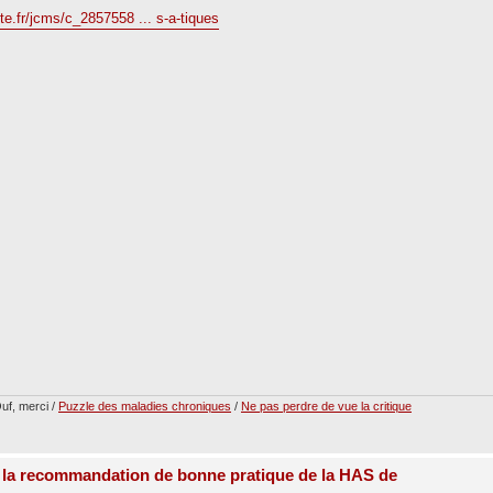
te.fr/jcms/c_2857558 ... s-a-tiques
uf, merci /
Puzzle des maladies chroniques
/
Ne pas perdre de vue la critique
 la recommandation de bonne pratique de la HAS de