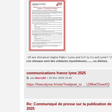
~20 ans d'errance/ régime Paléo / Lyme and Co? ou Co and Lyme? / O
Les chevaux sont des créatures mystérieuses........ ou divines.
communications france lyme 2025
M
par
thierry82
»
20 févr. 2025 16:49
e
s
https://francelyme.fr/site/?mailpoet_ro ... LDMwOSwwXQ
s
a
g
e
Re: Communiqué de presse sur la publication de
2025