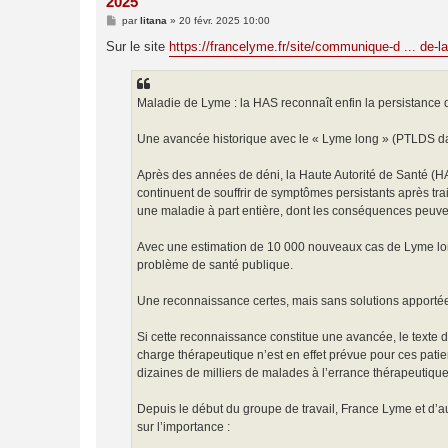
2025
M
par
litana
»
20 févr. 2025 10:00
e
s
Sur le site
https://francelyme.fr/site/communique-d ... de-l
s
a
g
e
Maladie de Lyme : la HAS reconnaît enfin la persistan
Une avancée historique avec le « Lyme long » (PTLDS da
Après des années de déni, la Haute Autorité de Santé (HA
continuent de souffrir de symptômes persistants après tr
une maladie à part entière, dont les conséquences peuven
Avec une estimation de 10 000 nouveaux cas de Lyme long
problème de santé publique.
Une reconnaissance certes, mais sans solutions apportée
Si cette reconnaissance constitue une avancée, le text
charge thérapeutique n’est en effet prévue pour ces pati
dizaines de milliers de malades à l’errance thérapeutique 
Depuis le début du groupe de travail, France Lyme et d’au
sur l’importance :