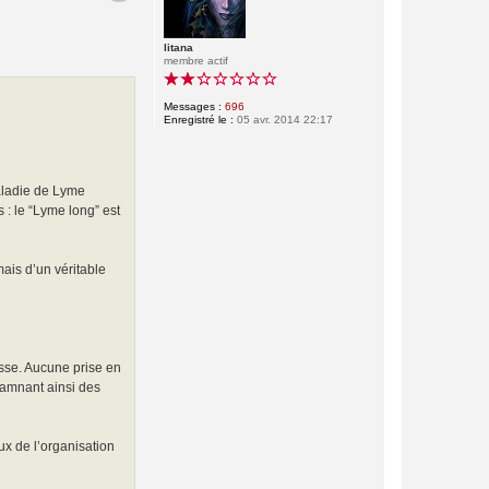
litana
membre actif
Messages :
696
Enregistré le :
05 avr. 2014 22:17
maladie de Lyme
: le “Lyme long” est
ais d’un véritable
sse. Aucune prise en
damnant ainsi des
ux de l’organisation