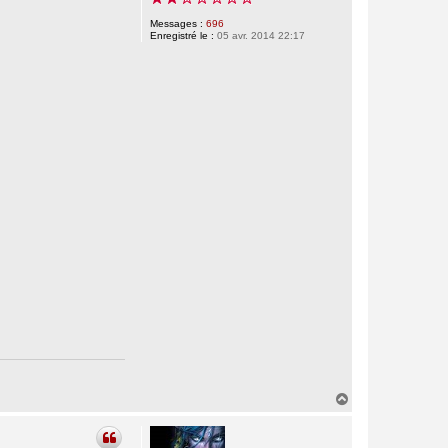
Messages :
696
Enregistré le :
05 avr. 2014 22:17
H
a
u
t