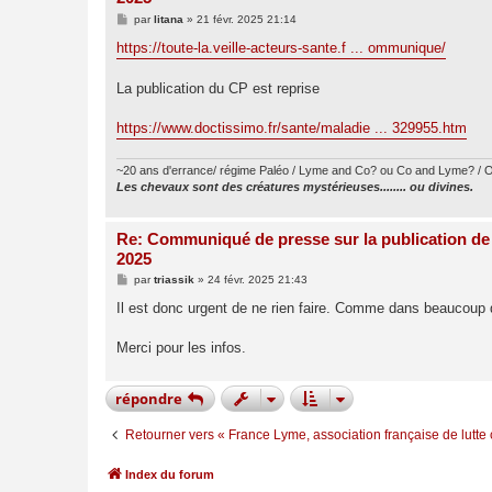
M
par
litana
»
21 févr. 2025 21:14
e
s
https://toute-la.veille-acteurs-sante.f ... ommunique/
s
a
g
La publication du CP est reprise
e
https://www.doctissimo.fr/sante/maladie ... 329955.htm
~20 ans d'errance/ régime Paléo / Lyme and Co? ou Co and Lyme? / O
Les chevaux sont des créatures mystérieuses........ ou divines.
Re: Communiqué de presse sur la publication de
2025
M
par
triassik
»
24 févr. 2025 21:43
e
s
Il est donc urgent de ne rien faire. Comme dans beaucoup
s
a
g
Merci pour les infos.
e
répondre
Retourner vers « France Lyme, association française de lutte 
Index du forum