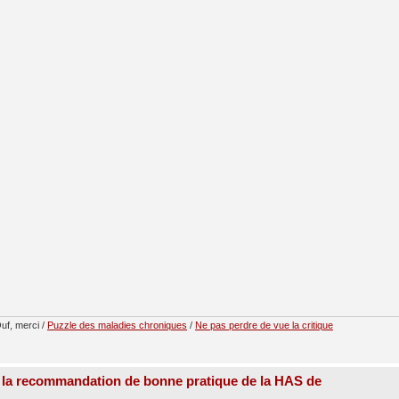
uf, merci /
Puzzle des maladies chroniques
/
Ne pas perdre de vue la critique
 la recommandation de bonne pratique de la HAS de