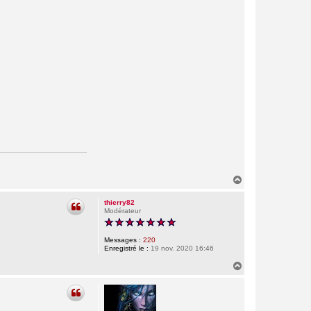
H
a
u
thierry82
t
Modérateur
Messages :
220
Enregistré le :
19 nov. 2020 16:46
H
a
u
t