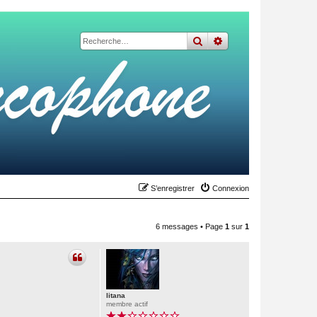
rechercher
recherche
avancée
S’enregistrer
Connexion
6 messages • Page
1
sur
1
litana
membre actif