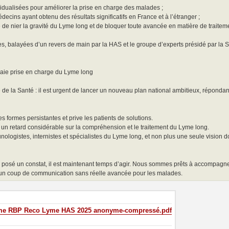
vidualisées pour améliorer la prise en charge des malades ;
cins ayant obtenu des résultats significatifs en France et à l’étranger ;
ue de nier la gravité du Lyme long et de bloquer toute avancée en matière de traitem
s, balayées d’un revers de main par la HAS et le groupe d’experts présidé par la 
raie prise en charge du Lyme long
e de la Santé : il est urgent de lancer un nouveau plan national ambitieux, répondant
s formes persistantes et prive les patients de solutions.
 un retard considérable sur la compréhension et le traitement du Lyme long.
unologistes, internistes et spécialistes du Lyme long, et non plus une seule vision 
a posé un constat, il est maintenant temps d’agir. Nous sommes prêts à accompag
’un coup de communication sans réelle avancée pour les malades.
yme RBP Reco Lyme HAS 2025 anonyme-compressé.pdf