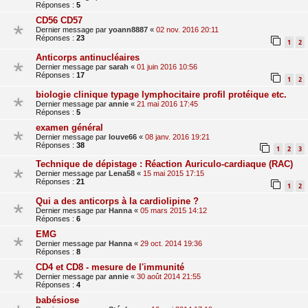
Réponses :
5
CD56 CD57
Dernier message par
yoann8887
«
02 nov. 2016 20:11
Réponses :
23
1
2
Anticorps antinucléaires
Dernier message par
sarah
«
01 juin 2016 10:56
Réponses :
17
1
2
biologie clinique typage lymphocitaire profil protéique etc.
Dernier message par
annie
«
21 mai 2016 17:45
Réponses :
5
examen général
Dernier message par
louve66
«
08 janv. 2016 19:21
Réponses :
38
1
2
3
Technique de dépistage : Réaction Auriculo-cardiaque (RAC)
Dernier message par
Lena58
«
15 mai 2015 17:15
Réponses :
21
1
2
Qui a des anticorps à la cardiolipine ?
Dernier message par
Hanna
«
05 mars 2015 14:12
Réponses :
6
EMG
Dernier message par
Hanna
«
29 oct. 2014 19:36
Réponses :
8
CD4 et CD8 - mesure de l'immunité
Dernier message par
annie
«
30 août 2014 21:55
Réponses :
4
babésiose