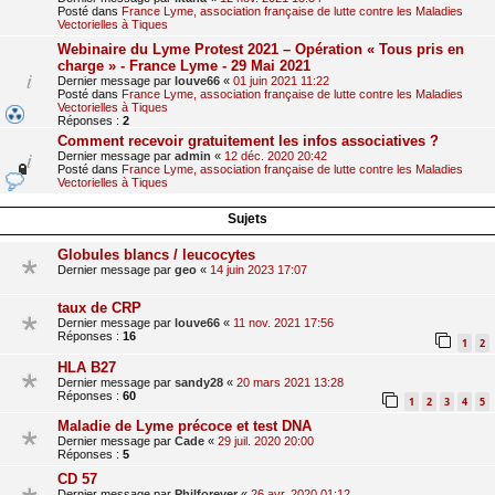
Posté dans
France Lyme, association française de lutte contre les Maladies
Vectorielles à Tiques
Webinaire du Lyme Protest 2021 – Opération « Tous pris en
charge » - France Lyme - 29 Mai 2021
Dernier message par
louve66
«
01 juin 2021 11:22
Posté dans
France Lyme, association française de lutte contre les Maladies
Vectorielles à Tiques
Réponses :
2
Comment recevoir gratuitement les infos associatives ?
Dernier message par
admin
«
12 déc. 2020 20:42
Posté dans
France Lyme, association française de lutte contre les Maladies
Vectorielles à Tiques
Sujets
Globules blancs / leucocytes
Dernier message par
geo
«
14 juin 2023 17:07
taux de CRP
Dernier message par
louve66
«
11 nov. 2021 17:56
Réponses :
16
1
2
HLA B27
Dernier message par
sandy28
«
20 mars 2021 13:28
Réponses :
60
1
2
3
4
5
Maladie de Lyme précoce et test DNA
Dernier message par
Cade
«
29 juil. 2020 20:00
Réponses :
5
CD 57
Dernier message par
Philforever
«
26 avr. 2020 01:12