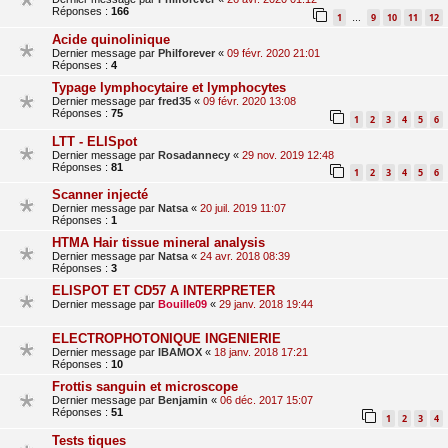
Réponses :
166
1
9
10
11
12
…
Acide quinolinique
Dernier message par
Philforever
«
09 févr. 2020 21:01
Réponses :
4
Typage lymphocytaire et lymphocytes
Dernier message par
fred35
«
09 févr. 2020 13:08
Réponses :
75
1
2
3
4
5
6
LTT - ELISpot
Dernier message par
Rosadannecy
«
29 nov. 2019 12:48
Réponses :
81
1
2
3
4
5
6
Scanner injecté
Dernier message par
Natsa
«
20 juil. 2019 11:07
Réponses :
1
HTMA Hair tissue mineral analysis
Dernier message par
Natsa
«
24 avr. 2018 08:39
Réponses :
3
ELISPOT ET CD57 A INTERPRETER
Dernier message par
Bouille09
«
29 janv. 2018 19:44
ELECTROPHOTONIQUE INGENIERIE
Dernier message par
IBAMOX
«
18 janv. 2018 17:21
Réponses :
10
Frottis sanguin et microscope
Dernier message par
Benjamin
«
06 déc. 2017 15:07
Réponses :
51
1
2
3
4
Tests tiques