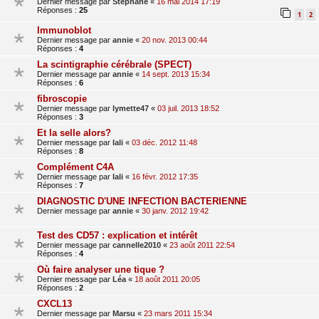
Dernier message par
Stéphane
«
16 mai 2014 17:19
Réponses :
25
1
2
Immunoblot
Dernier message par
annie
«
20 nov. 2013 00:44
Réponses :
4
La scintigraphie cérébrale (SPECT)
Dernier message par
annie
«
14 sept. 2013 15:34
Réponses :
6
fibroscopie
Dernier message par
lymette47
«
03 juil. 2013 18:52
Réponses :
3
Et la selle alors?
Dernier message par
lali
«
03 déc. 2012 11:48
Réponses :
8
Complément C4A
Dernier message par
lali
«
16 févr. 2012 17:35
Réponses :
7
DIAGNOSTIC D'UNE INFECTION BACTERIENNE
Dernier message par
annie
«
30 janv. 2012 19:42
Test des CD57 : explication et intérêt
Dernier message par
cannelle2010
«
23 août 2011 22:54
Réponses :
4
Où faire analyser une tique ?
Dernier message par
Léa
«
18 août 2011 20:05
Réponses :
2
CXCL13
Dernier message par
Marsu
«
23 mars 2011 15:34