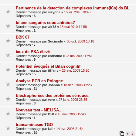
Pertinence de la detection de complexes immuns(ICs) ds BL
Dernier message par
sisyphe
«
15 juil. 2010 10:40
Réponses :
5
bilans sanguins sous antibios?
Dernier message par
alx78
«
13 mai 2010 14:58
Réponses :
1
BBK 07
Dernier message par
Sociando
«
05 oct. 2009 18:18
Réponses :
7
taux de PSA élevé
Dernier message par
christine
«
28 mai 2009 17:51
Réponses :
9
Potentiel évoqués et Bilan cognitif
Dernier message par
tiffany
«
25 avr. 2009 15:20
Réponses :
5
Analyse PCR en Pologne
Dernier message par
Joanna
«
18 déc. 2008 13:23
Réponses :
11
Electrophorèse des protéines sériques.
Dernier message par
vero
«
27 janv. 2008 23:35
Réponses :
8
Nouveau test - MELISA....
Dernier message par
D58
«
16 nov. 2006 15:40
Réponses :
1
transaminases TGO
Dernier message par
lali
«
14 avr. 2006 21:54
Réponses :
16
1
2