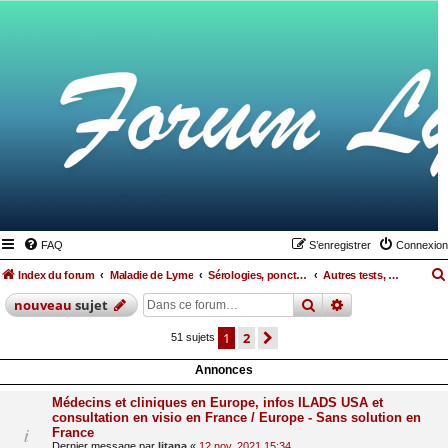
FAQ
S’enregistrer
Connexion
Index du forum
Maladie de Lyme
Sérologies, ponctions lombaires, IRM et autres examens
Autres tests, examens divers
rechercher
recherche
avan
nouveau
sujet
1
2
suivante
51 sujets
Annonces
Médecins et cliniques en Europe, infos ILADS USA et
consultation en visio en France / Europe - Sans solution en
France
Dernier message par
litana
«
12 nov. 2021 15:34