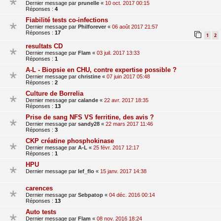
Dernier message par
prunelle
«
10 oct. 2017 00:15
Réponses :
4
Fiabilité tests co-infections
Dernier message par
Philforever
«
06 août 2017 21:57
Réponses :
17
1
2
resultats CD
Dernier message par
Flam
«
03 juil. 2017 13:33
Réponses :
1
A-L - Biopsie en CHU, contre expertise possible ?
Dernier message par
christine
«
07 juin 2017 05:48
Réponses :
2
Culture de Borrelia
Dernier message par
calande
«
22 avr. 2017 18:35
Réponses :
13
Prise de sang NFS VS ferritine, des avis ?
Dernier message par
sandy28
«
22 mars 2017 11:46
Réponses :
3
CKP créatine phosphokinase
Dernier message par
A-L
«
25 févr. 2017 12:17
Réponses :
1
HPU
Dernier message par
lef_flo
«
15 janv. 2017 14:38
carences
Dernier message par
Sebpatop
«
04 déc. 2016 00:14
Réponses :
13
Auto tests
Dernier message par
Flam
«
08 nov. 2016 18:24