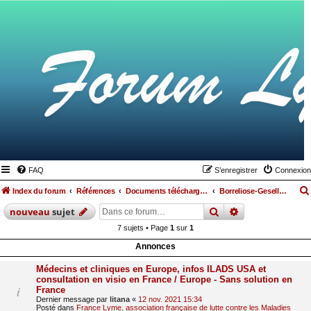
FAQ
S’enregistrer
Connexion
Index du forum
Références
Documents téléchargeables
Borreliose-Gesellschaft
rechercher
recherche
avan
nouveau
sujet
7 sujets • Page
1
sur
1
Annonces
Médecins et cliniques en Europe, infos ILADS USA et
consultation en visio en France / Europe - Sans solution en
France
Dernier message par
litana
«
12 nov. 2021 15:34
Posté dans
France Lyme, association française de lutte contre les Maladies