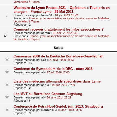
Vectorielles à Tiques
Webinaire du Lyme Protest 2021 – Opération « Tous pris en
charge » - France Lyme - 29 Mai 2021
Dernier message par
louve66
«
01 juin 2021 11:22
Posté dans
France Lyme, association française de lutte contre les Maladies
Vectorielles à Tiques
Réponses :
2
Comment recevoir gratuitement les infos associatives ?
Dernier message par
admin
«
12 déc. 2020 20:42
Posté dans
France Lyme, association française de lutte contre les Maladies
Vectorielles à Tiques
Sujets
Consensus 2008 de la Deutsche Borreliose-Gesellschaft
Dernier message par
Léa
«
21 févr. 2020 09:43
Réponses :
10
Condensé du Symposium de la DBG - mars 2016
Dernier message par
aj
«
17 juil. 2016 17:00
Liste des médecins allemands spécialisés dans Lyme
Dernier message par
annie
«
09 juin 2014 22:00
Réponses :
2
Les MVT au Borreliose Centrum Augsburg
Dernier message par
aj
«
26 janv. 2014 21:29
Réponses :
6
Conférence de Petra Hopf-Seidel, juin 2013, Strasbourg
Dernier message par
Double-D
«
14 déc. 2013 03:36
Réponses :
3