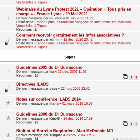
Vectorielles à Tiques
Webinaire du Lyme Protest 2021 – Opération « Tous pris en
charge » - France Lyme - 29 Mai 2021
Dernier message par
louve66
«
01 juin 2021 11:22
Posté dans
France Lyme, association française de lutte contre les Maladies
Vectorielles à Tiques
Réponses :
2
Comment recevoir gratuitement les infos associatives ?
Dernier message par
admin
«
12 déc. 2020 20:42
Posté dans
France Lyme, association française de lutte contre les Maladies
Vectorielles à Tiques
Sujets
Guidelines 2005 du Dr Burrascano
Dernier message par
lea
«
21 déc. 2007 11:01
Réponses :
18
1
2
Directives ILADS
Dernier message par
dave
«
22 nov. 2005 23:42
Notes sur conférence ILADS 2014
Dernier message par
litana
«
01 mars 2015 16:08
Guidelines 2008 du Dr Burrascano
Dernier message par
Kris45
«
29 déc. 2014 17:09
Réponses :
23
1
2
Biofilm of Borrelia Bugdorferi- Alan McDonald MD
Dernier message par
sisyphe
«
28 nov. 2014 17:17
Réponses :
51