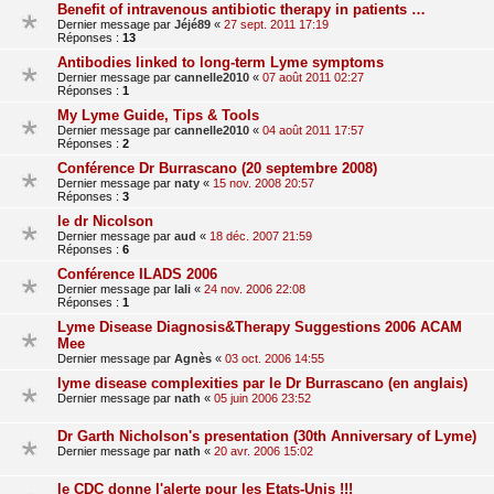
Benefit of intravenous antibiotic therapy in patients …
Dernier message par
Jéjé89
«
27 sept. 2011 17:19
Réponses :
13
Antibodies linked to long-term Lyme symptoms
Dernier message par
cannelle2010
«
07 août 2011 02:27
Réponses :
1
My Lyme Guide, Tips & Tools
Dernier message par
cannelle2010
«
04 août 2011 17:57
Réponses :
2
Conférence Dr Burrascano (20 septembre 2008)
Dernier message par
naty
«
15 nov. 2008 20:57
Réponses :
3
le dr Nicolson
Dernier message par
aud
«
18 déc. 2007 21:59
Réponses :
6
Conférence ILADS 2006
Dernier message par
lali
«
24 nov. 2006 22:08
Réponses :
1
Lyme Disease Diagnosis&Therapy Suggestions 2006 ACAM
Mee
Dernier message par
Agnès
«
03 oct. 2006 14:55
lyme disease complexities par le Dr Burrascano (en anglais)
Dernier message par
nath
«
05 juin 2006 23:52
Dr Garth Nicholson's presentation (30th Anniversary of Lyme)
Dernier message par
nath
«
20 avr. 2006 15:02
le CDC donne l'alerte pour les Etats-Unis !!!