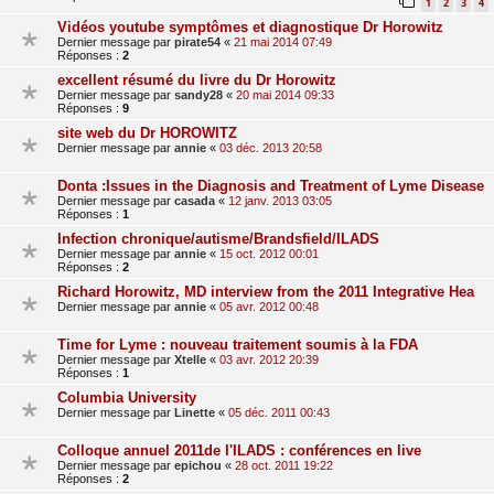
1
2
3
4
Vidéos youtube symptômes et diagnostique Dr Horowitz
Dernier message par
pirate54
«
21 mai 2014 07:49
Réponses :
2
excellent résumé du livre du Dr Horowitz
Dernier message par
sandy28
«
20 mai 2014 09:33
Réponses :
9
site web du Dr HOROWITZ
Dernier message par
annie
«
03 déc. 2013 20:58
Donta :Issues in the Diagnosis and Treatment of Lyme Disease
Dernier message par
casada
«
12 janv. 2013 03:05
Réponses :
1
Infection chronique/autisme/Brandsfield/ILADS
Dernier message par
annie
«
15 oct. 2012 00:01
Réponses :
2
Richard Horowitz, MD interview from the 2011 Integrative Hea
Dernier message par
annie
«
05 avr. 2012 00:48
Time for Lyme : nouveau traitement soumis à la FDA
Dernier message par
Xtelle
«
03 avr. 2012 20:39
Réponses :
1
Columbia University
Dernier message par
Linette
«
05 déc. 2011 00:43
Colloque annuel 2011de l'ILADS : conférences en live
Dernier message par
epichou
«
28 oct. 2011 19:22
Réponses :
2