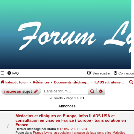
FAQ
S’enregistrer
Connexion
Index du forum
Références
Documents téléchargeables
ILADS et traitements US
rechercher
recherche
avan
nouveau
sujet
26 sujets • Page
1
sur
1
Annonces
Médecins et cliniques en Europe, infos ILADS USA et
consultation en visio en France / Europe - Sans solution en
France
Dernier message par
litana
«
12 nov. 2021 15:34
Posté dans
France Lyme, association française de lutte contre les Maladies