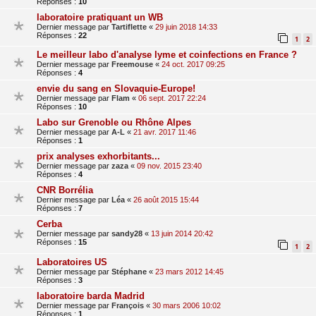
Réponses :
10
laboratoire pratiquant un WB
Dernier message par
Tartiflette
«
29 juin 2018 14:33
Réponses :
22
1
2
Le meilleur labo d'analyse lyme et coinfections en France ?
Dernier message par
Freemouse
«
24 oct. 2017 09:25
Réponses :
4
envie du sang en Slovaquie-Europe!
Dernier message par
Flam
«
06 sept. 2017 22:24
Réponses :
10
Labo sur Grenoble ou Rhône Alpes
Dernier message par
A-L
«
21 avr. 2017 11:46
Réponses :
1
prix analyses exhorbitants...
Dernier message par
zaza
«
09 nov. 2015 23:40
Réponses :
4
CNR Borrélia
Dernier message par
Léa
«
26 août 2015 15:44
Réponses :
7
Cerba
Dernier message par
sandy28
«
13 juin 2014 20:42
Réponses :
15
1
2
Laboratoires US
Dernier message par
Stéphane
«
23 mars 2012 14:45
Réponses :
3
laboratoire barda Madrid
Dernier message par
François
«
30 mars 2006 10:02
Réponses :
1