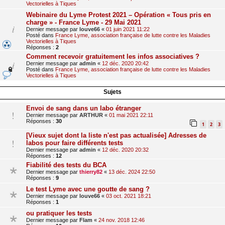
Vectorielles à Tiques
Webinaire du Lyme Protest 2021 – Opération « Tous pris en
charge » - France Lyme - 29 Mai 2021
Dernier message par
louve66
«
01 juin 2021 11:22
Posté dans
France Lyme, association française de lutte contre les Maladies
Vectorielles à Tiques
Réponses :
2
Comment recevoir gratuitement les infos associatives ?
Dernier message par
admin
«
12 déc. 2020 20:42
Posté dans
France Lyme, association française de lutte contre les Maladies
Vectorielles à Tiques
Sujets
Envoi de sang dans un labo étranger
Dernier message par
ARTHUR
«
01 mai 2021 22:11
Réponses :
30
1
2
3
[Vieux sujet dont la liste n'est pas actualisée] Adresses de
labos pour faire différents tests
Dernier message par
admin
«
12 déc. 2020 20:32
Réponses :
12
Fiabilité des tests du BCA
Dernier message par
thierry82
«
13 déc. 2024 22:50
Réponses :
9
Le test Lyme avec une goutte de sang ?
Dernier message par
louve66
«
03 oct. 2021 18:21
Réponses :
1
ou pratiquer les tests
Dernier message par
Flam
«
24 nov. 2018 12:46