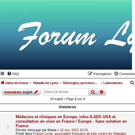
FAQ
S’enregistrer
Connexion
Index du forum
Maladie de Lyme
Sérologies, ponctions lombaires, IRM et autres examens
Laboratoires
rechercher
recherche
avan
nouveau
sujet
14 sujets • Page
1
sur
1
Annonces
Médecins et cliniques en Europe, infos ILADS USA et
consultation en visio en France / Europe - Sans solution en
France
Dernier message par
litana
«
12 nov. 2021 15:34
Posté dans
France Lyme, association française de lutte contre les Maladies