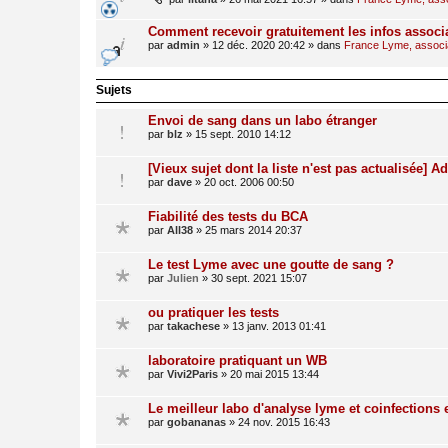
Comment recevoir gratuitement les infos associ
par
admin
»
12 déc. 2020 20:42
» dans
France Lyme, associat
Sujets
Envoi de sang dans un labo étranger
par
blz
»
15 sept. 2010 14:12
[Vieux sujet dont la liste n'est pas actualisée] A
par
dave
»
20 oct. 2006 00:50
Fiabilité des tests du BCA
par
All38
»
25 mars 2014 20:37
Le test Lyme avec une goutte de sang ?
par
Julien
»
30 sept. 2021 15:07
ou pratiquer les tests
par
takachese
»
13 janv. 2013 01:41
laboratoire pratiquant un WB
par
Vivi2Paris
»
20 mai 2015 13:44
Le meilleur labo d'analyse lyme et coinfections
par
gobananas
»
24 nov. 2015 16:43