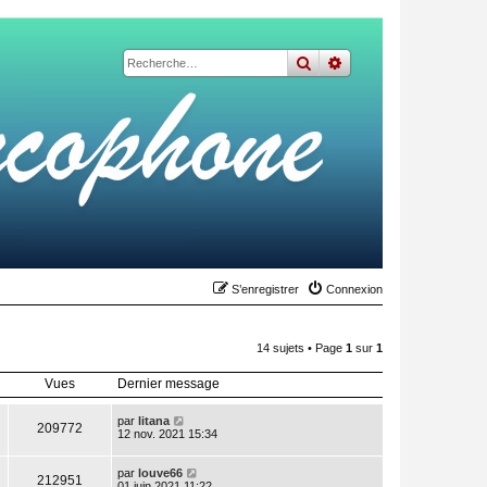
rechercher
recherche
avancée
S’enregistrer
Connexion
14 sujets • Page
1
sur
1
Vues
Dernier message
par
litana
209772
12 nov. 2021 15:34
par
louve66
212951
01 juin 2021 11:22