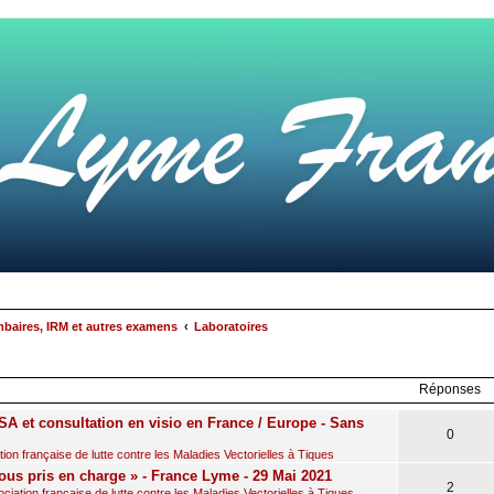
mbaires, IRM et autres examens
Laboratoires
rcher
echerche
avancée
Réponses
A et consultation en visio en France / Europe - Sans
0
on française de lutte contre les Maladies Vectorielles à Tiques
ous pris en charge » - France Lyme - 29 Mai 2021
2
iation française de lutte contre les Maladies Vectorielles à Tiques