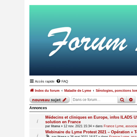
Accès rapide
FAQ
Index du forum
Maladie de Lyme
Sérologies, ponctions lo
reche
r
nouveau
sujet
Annonces
Médecins et cliniques en Europe, infos ILADS US
solution en France
par
litana
»
12 nov. 2021 15:34
» dans
France Lyme, associati
Webinaire du Lyme Protest 2021 – Opération « T
par
litana
»
26 mai 2021 16:57
» dans
France Lyme, assoc