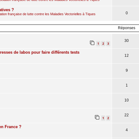
atives ?
0
ion française de lutte contre les Maladies Vectorielles à Tiques
Réponses
30
1
2
3
dresses de labos pour faire différents tests
12
9
1
10
22
1
2
 en France ?
4