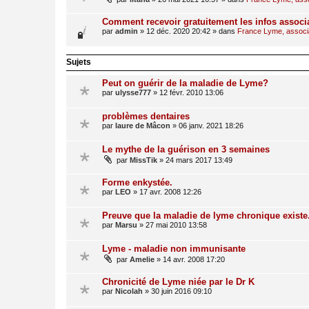
Comment recevoir gratuitement les infos associ
par
admin
»
12 déc. 2020 20:42
» dans
France Lyme, associat
Sujets
Peut on guérir de la maladie de Lyme?
par
ulysse777
»
12 févr. 2010 13:06
problèmes dentaires
par
laure de Mâcon
»
06 janv. 2021 18:26
Le mythe de la guérison en 3 semaines
par
MissTik
»
24 mars 2017 13:49
Forme enkystée.
par
LEO
»
17 avr. 2008 12:26
Preuve que la maladie de lyme chronique existe
par
Marsu
»
27 mai 2010 13:58
Lyme - maladie non immunisante
par
Amelie
»
14 avr. 2008 17:20
Chronicité de Lyme niée par le Dr K
par
Nicolah
»
30 juin 2016 09:10