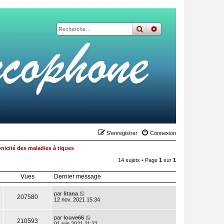
rechercher
recherche
avancée
S’enregistrer
Connexion
nicité des maladies à tiques
14 sujets • Page
1
sur
1
Vues
Dernier message
par
litana
207580
12 nov. 2021 15:34
par
louve66
210593
01 juin 2021 11:22