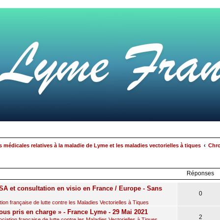
 médicales relatives à la maladie de Lyme et les maladies vectorielles à tiques
Chro
rcher
echerche
avancée
Réponses
A et consultation en visio en France / Europe - Sans
0
on française de lutte contre les Maladies Vectorielles à Tiques
ous pris en charge » - France Lyme - 29 Mai 2021
2
iation française de lutte contre les Maladies Vectorielles à Tiques