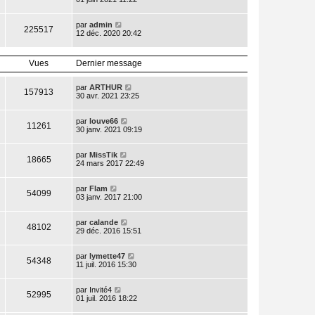
par
admin
225517
12 déc. 2020 20:42
Vues
Dernier message
par
ARTHUR
157913
30 avr. 2021 23:25
par
louve66
11261
30 janv. 2021 09:19
par
MissTik
18665
24 mars 2017 22:49
par
Flam
54099
03 janv. 2017 21:00
par
calande
48102
29 déc. 2016 15:51
par
lymette47
54348
11 juil. 2016 15:30
par
Invité4
52995
01 juil. 2016 18:22