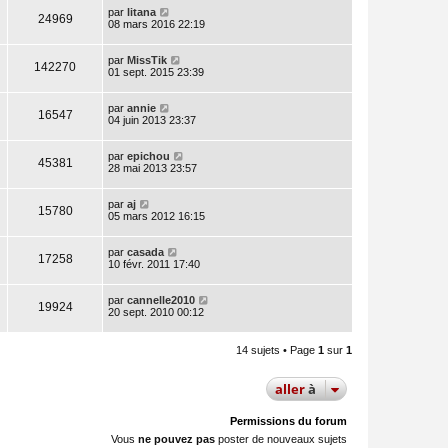
par
litana
24969
08 mars 2016 22:19
par
MissTik
142270
01 sept. 2015 23:39
par
annie
16547
04 juin 2013 23:37
par
epichou
45381
28 mai 2013 23:57
par
aj
15780
05 mars 2012 16:15
par
casada
17258
10 févr. 2011 17:40
par
cannelle2010
19924
20 sept. 2010 00:12
14 sujets • Page
1
sur
1
aller
à
Permissions du forum
Vous
ne pouvez pas
poster de nouveaux sujets