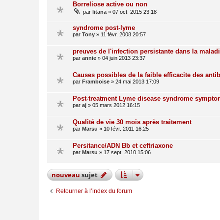
Borreliose active ou non
par
litana
»
07 oct. 2015 23:18
syndrome post-lyme
par
Tony
»
11 févr. 2008 20:57
preuves de l'infection persistante dans la mala
par
annie
»
04 juin 2013 23:37
Causes possibles de la faible efficacite des anti
par
Framboise
»
24 mai 2013 17:09
Post-treatment Lyme disease syndrome sympto
par
aj
»
05 mars 2012 16:15
Qualité de vie 30 mois après traitement
par
Marsu
»
10 févr. 2011 16:25
Persitance/ADN Bb et ceftriaxone
par
Marsu
»
17 sept. 2010 15:06
nouveau
sujet
Retourner à l’index du forum