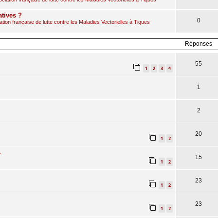
atives ?
0
ion française de lutte contre les Maladies Vectorielles à Tiques
Réponses
55
1
2
3
4
1
2
20
1
2
.
15
1
2
23
1
2
23
1
2