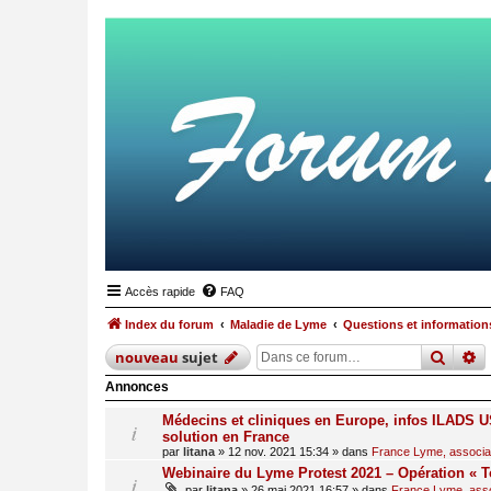
Accès rapide
FAQ
Index du forum
Maladie de Lyme
Questions et informations
reche
r
nouveau
sujet
Annonces
Médecins et cliniques en Europe, infos ILADS US
solution en France
par
litana
»
12 nov. 2021 15:34
» dans
France Lyme, associati
Webinaire du Lyme Protest 2021 – Opération « T
par
litana
»
26 mai 2021 16:57
» dans
France Lyme, assoc