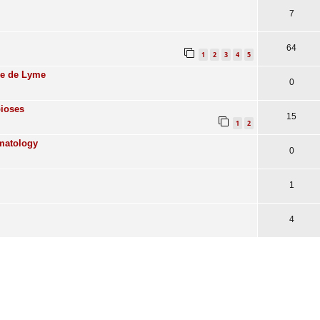
7
64
1
2
3
4
5
die de Lyme
0
bioses
15
1
2
matology
0
1
4