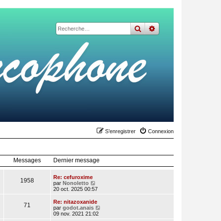
rechercher
recherche
avancée
S’enregistrer
Connexion
Messages
Dernier message
Re: cefuroxime
1958
V
par
Nonoletto
o
20 oct. 2025 00:57
i
r
Re: nitazoxanide
71
l
V
par
godot.anais
e
o
09 nov. 2021 21:02
d
i