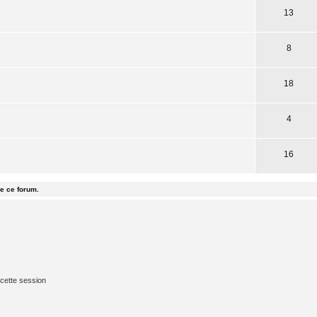
13
8
18
4
16
e ce forum.
cette session