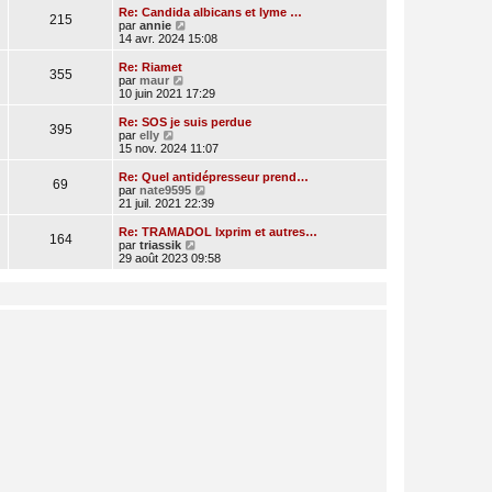
e
r
Re: Candida albicans et lyme …
215
r
l
V
par
annie
n
e
o
14 avr. 2024 15:08
i
d
i
e
e
r
Re: Riamet
r
355
r
l
V
par
maur
m
n
e
o
10 juin 2021 17:29
e
i
d
i
s
e
e
r
Re: SOS je suis perdue
s
r
395
r
l
V
par
elly
a
m
n
e
o
15 nov. 2024 11:07
g
e
i
d
i
e
s
e
e
r
Re: Quel antidépresseur prend…
s
r
69
r
l
V
par
nate9595
a
m
n
e
o
21 juil. 2021 22:39
g
e
i
d
i
e
s
e
e
r
Re: TRAMADOL Ixprim et autres…
s
r
164
r
l
V
par
triassik
a
m
n
e
o
29 août 2023 09:58
g
e
i
d
i
e
s
e
e
r
s
r
r
l
a
m
n
e
g
e
i
d
e
s
e
e
s
r
r
a
m
n
g
e
i
e
s
e
s
r
a
m
g
e
e
s
s
a
g