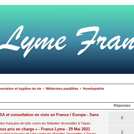
mentation et hygiène de vie
Médecines parallèles
Homéopathie
rcher
echerche
avancée
Réponses
A et consultation en visio en France / Europe - Sans
0
on française de lutte contre les Maladies Vectorielles à Tiques
ous pris en charge » - France Lyme - 29 Mai 2021
2
iation française de lutte contre les Maladies Vectorielles à Tiques