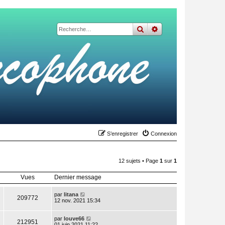
rechercher
recherche
avancée
S’enregistrer
Connexion
12 sujets • Page
1
sur
1
Vues
Dernier message
par
litana
209772
12 nov. 2021 15:34
par
louve66
212951
01 juin 2021 11:22