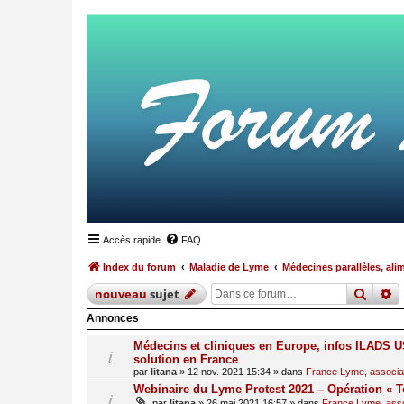
Accès rapide
FAQ
Index du forum
Maladie de Lyme
Médecines parallèles, ali
reche
r
nouveau
sujet
Annonces
Médecins et cliniques en Europe, infos ILADS US
solution en France
par
litana
»
12 nov. 2021 15:34
» dans
France Lyme, associati
Webinaire du Lyme Protest 2021 – Opération « T
par
litana
»
26 mai 2021 16:57
» dans
France Lyme, assoc