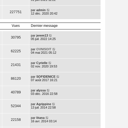
par
admin
227751
12 déc. 2020 20:42
Vues
Dernier message
par
jerem13
30795
05 juil. 2022 14:25
par
OVNISOIT
62225
04 mai 2021 05:12
par
Cyrielle
21431
02 nov. 2020 19:53
par
SOFIDENICE
86120
07 août 2017 16:21
par
alyssa
40789
03 déc. 2016 22:58
par
Agrippine
52344
13 juil. 2014 22:58
par
litana
22158
16 avr. 2014 03:14