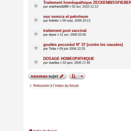
Traitement homéopathique ZECKENBISSFIEBE
par
mathieu6259
»
02 avr. 2010 12:13
nux vomica et petroleum
par
fobitic
»
09 sept. 2008 20:13
traitement post vaccinal
par
dave
»
21 avr. 2006 02:05
gouttes poconéol N° 37 (contre les nausées)
par
Tsila
»
09 juin 2006 22:25
DOSAGE HOMEOPATHIQUE
par
marika
»
02 janv. 2006 17:49
nouveau
sujet
Retourner à l’index du forum
Index du forum