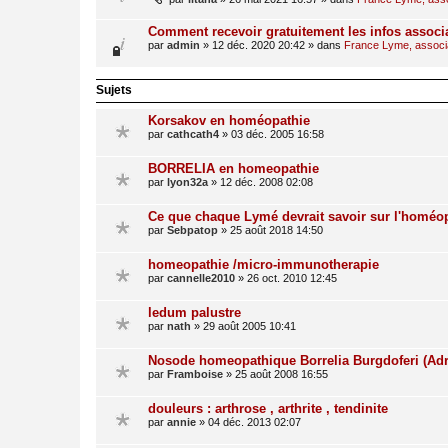
Comment recevoir gratuitement les infos associ
par
admin
»
12 déc. 2020 20:42
» dans
France Lyme, associat
Sujets
Korsakov en homéopathie
par
cathcath4
»
03 déc. 2005 16:58
BORRELIA en homeopathie
par
lyon32a
»
12 déc. 2008 02:08
Ce que chaque Lymé devrait savoir sur l'homéop
par
Sebpatop
»
25 août 2018 14:50
homeopathie /micro-immunotherapie
par
cannelle2010
»
26 oct. 2010 12:45
ledum palustre
par
nath
»
29 août 2005 10:41
Nosode homeopathique Borrelia Burgdoferi (Adr
par
Framboise
»
25 août 2008 16:55
douleurs : arthrose , arthrite , tendinite
par
annie
»
04 déc. 2013 02:07