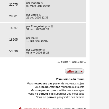
par
marion
22575
06 mars 2011 00:40
par
annie
28601
22 oct. 2010 12:36
par
FrançoiseLyon
16967
31 déc. 2009 01:33
par
lea
18205
10 juin 2006 09:15
par
Caroline
53690
03 janv. 2006 18:28
12 sujets • Page
1
sur
1
aller
à
Permissions du forum
Vous
ne pouvez pas
poster de nouveaux sujets
Vous
ne pouvez pas
répondre aux sujets
Vous
ne pouvez pas
modifier vos messages
Vous
ne pouvez pas
supprimer vos messages
Vous
ne pouvez pas
joindre des fichiers
Supprimer les cookies
Heures au format
UTC+03:00