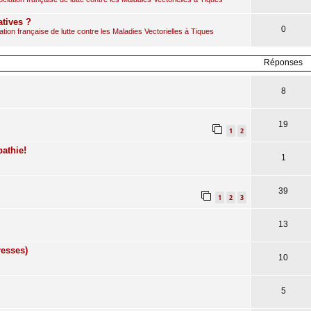
atives ?
0
ion française de lutte contre les Maladies Vectorielles à Tiques
Réponses
8
19
1
2
athie!
1
39
1
2
3
13
esses)
10
5