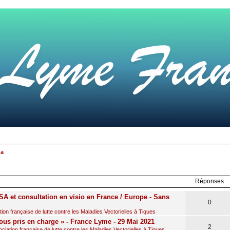
da
r
rche
avancée
Réponses
A et consultation en visio en France / Europe - Sans
0
on française de lutte contre les Maladies Vectorielles à Tiques
ous pris en charge » - France Lyme - 29 Mai 2021
2
iation française de lutte contre les Maladies Vectorielles à Tiques