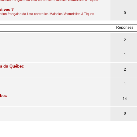
atives ?
0
ion française de lutte contre les Maladies Vectorielles à Tiques
Réponses
2
1
ns du Québec
2
1
ébec
14
0