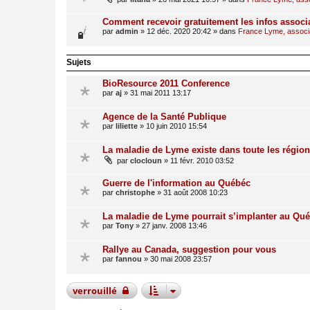
Comment recevoir gratuitement les infos associ
par
admin
»
12 déc. 2020 20:42
» dans
France Lyme, associat
Sujets
BioResource 2011 Conference
par
aj
»
31 mai 2011 13:17
Agence de la Santé Publique
par
liliette
»
10 juin 2010 15:54
La maladie de Lyme existe dans toute les régio
par
clocloun
»
11 févr. 2010 03:52
Guerre de l'information au Québéc
par
christophe
»
31 août 2008 10:23
La maladie de Lyme pourrait s’implanter au Qu
par
Tony
»
27 janv. 2008 13:46
Rallye au Canada, suggestion pour vous
par
fannou
»
30 mai 2008 23:57
verrouillé