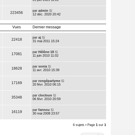
par
admin
223456
12 déc. 2020 20:42
Vues
Dernier message
par
aj
22418
31 mai 2011 15:24
par
Hélène-18
17081
11 juin 2010 11:02
par
sonia
18628
11 avr. 2010 15:39
par
rongéparlyme
17169
20 févr. 2010 06:15
par
clocloun
35348
06 févr. 2010 20:59
par
fannou
16119
30 mai 2008 23:57
6 sujets • Page
1
sur
1