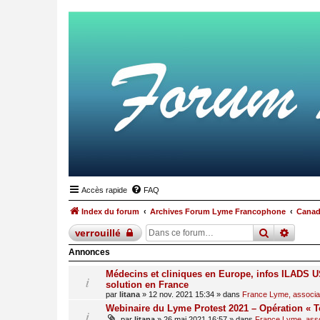
Accès rapide
FAQ
Index du forum
Archives Forum Lyme Francophone
Cana
recherche
reche
verrouillé
Annonces
Médecins et cliniques en Europe, infos ILADS US
solution en France
par
litana
»
12 nov. 2021 15:34
» dans
France Lyme, associati
Webinaire du Lyme Protest 2021 – Opération « T
par
litana
»
26 mai 2021 16:57
» dans
France Lyme, assoc