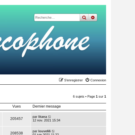
rechercher
recherche
avancée
S’enregistrer
Connexion
6 sujets • Page
1
sur
1
Vues
Dernier message
par
litana
205457
12 nov. 2021 15:34
par
louve66
208538
01 juin 2021 11:22