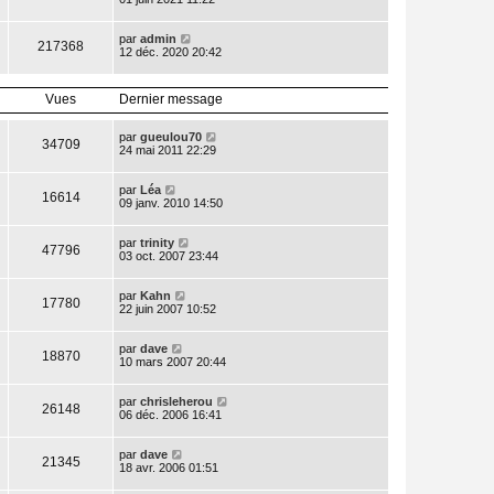
par
admin
217368
12 déc. 2020 20:42
Vues
Dernier message
par
gueulou70
34709
24 mai 2011 22:29
par
Léa
16614
09 janv. 2010 14:50
par
trinity
47796
03 oct. 2007 23:44
par
Kahn
17780
22 juin 2007 10:52
par
dave
18870
10 mars 2007 20:44
par
chrisleherou
26148
06 déc. 2006 16:41
par
dave
21345
18 avr. 2006 01:51