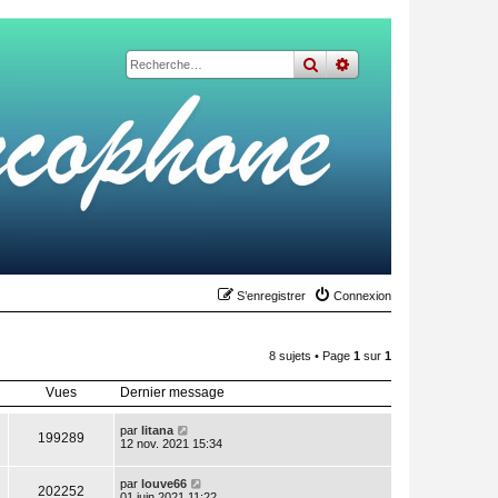
rechercher
recherche
avancée
S’enregistrer
Connexion
8 sujets • Page
1
sur
1
Vues
Dernier message
par
litana
199289
12 nov. 2021 15:34
par
louve66
202252
01 juin 2021 11:22