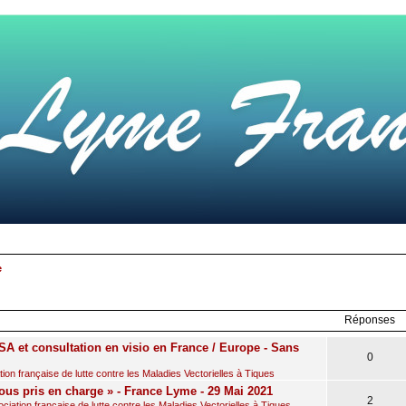
e
r
rche
avancée
Réponses
A et consultation en visio en France / Europe - Sans
0
on française de lutte contre les Maladies Vectorielles à Tiques
ous pris en charge » - France Lyme - 29 Mai 2021
2
iation française de lutte contre les Maladies Vectorielles à Tiques