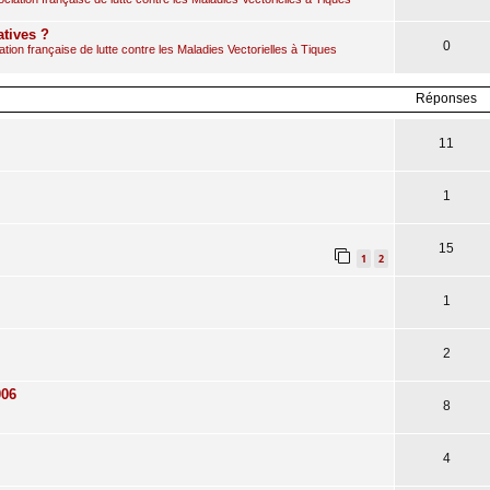
atives ?
0
ion française de lutte contre les Maladies Vectorielles à Tiques
Réponses
11
1
15
1
2
1
2
006
8
4