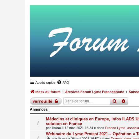
Accès rapide
FAQ
Index du forum
Archives Forum Lyme Francophone
Suiss
recherche
reche
verrouillé
Annonces
Médecins et cliniques en Europe, infos ILADS US
solution en France
par
litana
»
12 nov. 2021 15:34
» dans
France Lyme, associati
Webinaire du Lyme Protest 2021 – Opération « T
par
litana
»
26 mai 2021 16:57
» dans
France Lyme, assoc