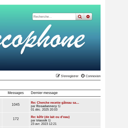
rechercher
recherche
avancée
S’enregistrer
Connexion
Messages
Dernier message
Re: Cherche recette gâteau sa…
1045
V
par
Rosadannecy
o
01 déc. 2025 20:03
i
r
Re: kéfir (de lait ou d'eau)
172
l
V
par
triassik
e
o
23 avr. 2023 12:21
d
i