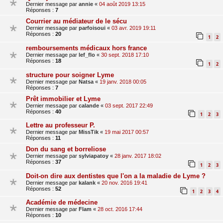
Dernier message par
annie
«
04 août 2019 13:15
Réponses :
7
Courrier au médiateur de le sécu
Dernier message par
parfoisoui
«
03 avr. 2019 19:11
Réponses :
20
1
2
remboursements médicaux hors france
Dernier message par
lef_flo
«
30 sept. 2018 17:10
Réponses :
18
1
2
structure pour soigner Lyme
Dernier message par
Natsa
«
19 janv. 2018 00:05
Réponses :
7
Prêt immobilier et Lyme
Dernier message par
calande
«
03 sept. 2017 22:49
Réponses :
40
1
2
3
Lettre au professeur P.
Dernier message par
MissTik
«
19 mai 2017 00:57
Réponses :
11
Don du sang et borreliose
Dernier message par
sylviapatoy
«
28 janv. 2017 18:02
Réponses :
37
1
2
3
Doit-on dire aux dentistes que l'on a la maladie de Lyme ?
Dernier message par
kalank
«
20 nov. 2016 19:41
Réponses :
52
1
2
3
4
Académie de médecine
Dernier message par
Flam
«
28 oct. 2016 17:44
Réponses :
10