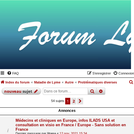
FAQ
S’enregistrer
Connexion
Index du forum
Maladie de Lyme
Autre
Problématiques diverses
rechercher
recherche
avan
nouveau
sujet
1
2
suivante
54 sujets
Annonces
Médecins et cliniques en Europe, infos ILADS USA et
consultation en visio en France / Europe - Sans solution en
France
Dernier message par
litana
«
12 nov. 2021 15:34