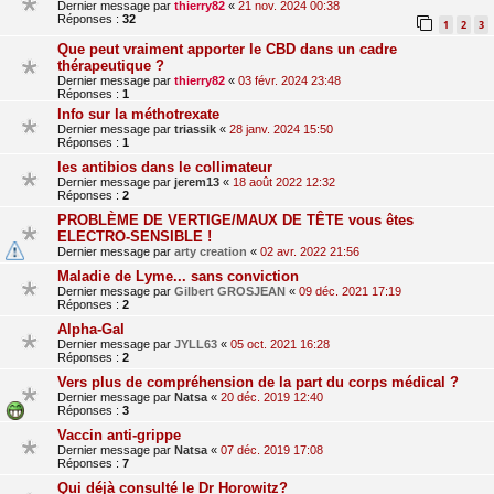
Dernier message par
thierry82
«
21 nov. 2024 00:38
Réponses :
32
1
2
3
Que peut vraiment apporter le CBD dans un cadre
thérapeutique ?
Dernier message par
thierry82
«
03 févr. 2024 23:48
Réponses :
1
Info sur la méthotrexate
Dernier message par
triassik
«
28 janv. 2024 15:50
Réponses :
1
les antibios dans le collimateur
Dernier message par
jerem13
«
18 août 2022 12:32
Réponses :
2
PROBLÈME DE VERTIGE/MAUX DE TÊTE vous êtes
ELECTRO-SENSIBLE !
Dernier message par
arty creation
«
02 avr. 2022 21:56
Maladie de Lyme... sans conviction
Dernier message par
Gilbert GROSJEAN
«
09 déc. 2021 17:19
Réponses :
2
Alpha-Gal
Dernier message par
JYLL63
«
05 oct. 2021 16:28
Réponses :
2
Vers plus de compréhension de la part du corps médical ?
Dernier message par
Natsa
«
20 déc. 2019 12:40
Réponses :
3
Vaccin anti-grippe
Dernier message par
Natsa
«
07 déc. 2019 17:08
Réponses :
7
Qui déjà consulté le Dr Horowitz?