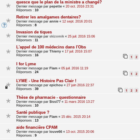
quesce que le plan de la ministre a changé?
Dernier message par
pepette
«
20 oct. 2016 23:31
Réponses :
10
Retirer les amalgames dentaires?
Dernier message par
annie
«
12 sept. 2016 20:01
Réponses :
8
Invasion de tiques
Dernier message par
skizomik
«
25 juil. 2016 15:06
Réponses :
11
L'appel de 100 médecins dans l'Obs
Dernier message par
Thierry
«
17 juil. 2016 15:07
Réponses :
16
1
2
I for Lyme
Dernier message par
Flam
«
05 juil. 2016 11:19
Réponses :
24
1
2
LYME - Une Histoire Pas Clair !
Dernier message par
epichou
«
27 juin 2016 22:37
Réponses :
39
1
2
3
Thèse de pharmacie - questionnaire
Dernier message par
$issi77
«
11 mars 2016 13:27
Réponses :
10
Santé publique ?
Dernier message par
Flam
«
15 déc. 2015 20:14
Réponses :
13
aide financière CPAM
Dernier message par
louve66
«
13 oct. 2015 20:06
Réponses :
9