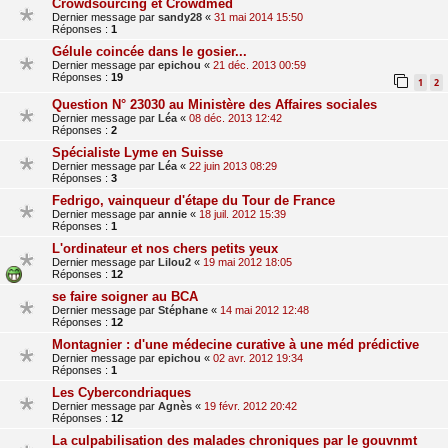
Crowdsourcing et Crowdmed
Dernier message par
sandy28
«
31 mai 2014 15:50
Réponses :
1
Gélule coincée dans le gosier...
Dernier message par
epichou
«
21 déc. 2013 00:59
Réponses :
19
1
2
Question N° 23030 au Ministère des Affaires sociales
Dernier message par
Léa
«
08 déc. 2013 12:42
Réponses :
2
Spécialiste Lyme en Suisse
Dernier message par
Léa
«
22 juin 2013 08:29
Réponses :
3
Fedrigo, vainqueur d'étape du Tour de France
Dernier message par
annie
«
18 juil. 2012 15:39
Réponses :
1
L'ordinateur et nos chers petits yeux
Dernier message par
Lilou2
«
19 mai 2012 18:05
Réponses :
12
se faire soigner au BCA
Dernier message par
Stéphane
«
14 mai 2012 12:48
Réponses :
12
Montagnier : d'une médecine curative à une méd prédictive
Dernier message par
epichou
«
02 avr. 2012 19:34
Réponses :
1
Les Cybercondriaques
Dernier message par
Agnès
«
19 févr. 2012 20:42
Réponses :
12
La culpabilisation des malades chroniques par le gouvnmt