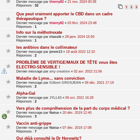
Dernier message par
thierry82
«
21 nov. 2024 00:38
Réponses :
32
1
2
3
Que peut vraiment apporter le CBD dans un cadre
thérapeutique ?
Dernier message par
thierry82
«
03 févr. 2024 23:48
Réponses :
1
Info sur la méthotrexate
Dernier message par
triassik
«
28 janv. 2024 15:50
Réponses :
1
les antibios dans le collimateur
Dernier message par
jerem13
«
18 août 2022 12:32
Réponses :
2
PROBLÈME DE VERTIGE/MAUX DE TÊTE vous êtes
ELECTRO-SENSIBLE !
Dernier message par
arty creation
«
02 avr. 2022 21:56
Maladie de Lyme... sans conviction
Dernier message par
Gilbert GROSJEAN
«
09 déc. 2021 17:19
Réponses :
2
Alpha-Gal
Dernier message par
JYLL63
«
05 oct. 2021 16:28
Réponses :
2
Vers plus de compréhension de la part du corps médical ?
Dernier message par
Natsa
«
20 déc. 2019 12:40
Réponses :
3
Vaccin anti-grippe
Dernier message par
Natsa
«
07 déc. 2019 17:08
Réponses :
7
Qui déjà consulté le Dr Horowitz?