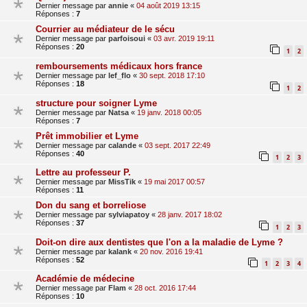
Dernier message par
annie
«
04 août 2019 13:15
Réponses :
7
Courrier au médiateur de le sécu
Dernier message par
parfoisoui
«
03 avr. 2019 19:11
Réponses :
20
1
2
remboursements médicaux hors france
Dernier message par
lef_flo
«
30 sept. 2018 17:10
Réponses :
18
1
2
structure pour soigner Lyme
Dernier message par
Natsa
«
19 janv. 2018 00:05
Réponses :
7
Prêt immobilier et Lyme
Dernier message par
calande
«
03 sept. 2017 22:49
Réponses :
40
1
2
3
Lettre au professeur P.
Dernier message par
MissTik
«
19 mai 2017 00:57
Réponses :
11
Don du sang et borreliose
Dernier message par
sylviapatoy
«
28 janv. 2017 18:02
Réponses :
37
1
2
3
Doit-on dire aux dentistes que l'on a la maladie de Lyme ?
Dernier message par
kalank
«
20 nov. 2016 19:41
Réponses :
52
1
2
3
4
Académie de médecine
Dernier message par
Flam
«
28 oct. 2016 17:44
Réponses :
10