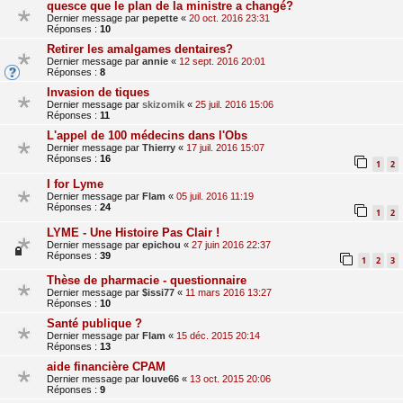
quesce que le plan de la ministre a changé?
Dernier message par
pepette
«
20 oct. 2016 23:31
Réponses :
10
Retirer les amalgames dentaires?
Dernier message par
annie
«
12 sept. 2016 20:01
Réponses :
8
Invasion de tiques
Dernier message par
skizomik
«
25 juil. 2016 15:06
Réponses :
11
L'appel de 100 médecins dans l'Obs
Dernier message par
Thierry
«
17 juil. 2016 15:07
Réponses :
16
1
2
I for Lyme
Dernier message par
Flam
«
05 juil. 2016 11:19
Réponses :
24
1
2
LYME - Une Histoire Pas Clair !
Dernier message par
epichou
«
27 juin 2016 22:37
Réponses :
39
1
2
3
Thèse de pharmacie - questionnaire
Dernier message par
$issi77
«
11 mars 2016 13:27
Réponses :
10
Santé publique ?
Dernier message par
Flam
«
15 déc. 2015 20:14
Réponses :
13
aide financière CPAM
Dernier message par
louve66
«
13 oct. 2015 20:06
Réponses :
9