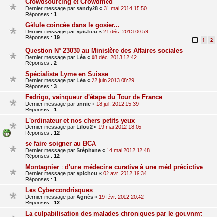
Crowdsourcing et Crowdmed
Dernier message par
sandy28
«
31 mai 2014 15:50
Réponses :
1
Gélule coincée dans le gosier...
Dernier message par
epichou
«
21 déc. 2013 00:59
Réponses :
19
1
2
Question N° 23030 au Ministère des Affaires sociales
Dernier message par
Léa
«
08 déc. 2013 12:42
Réponses :
2
Spécialiste Lyme en Suisse
Dernier message par
Léa
«
22 juin 2013 08:29
Réponses :
3
Fedrigo, vainqueur d'étape du Tour de France
Dernier message par
annie
«
18 juil. 2012 15:39
Réponses :
1
L'ordinateur et nos chers petits yeux
Dernier message par
Lilou2
«
19 mai 2012 18:05
Réponses :
12
se faire soigner au BCA
Dernier message par
Stéphane
«
14 mai 2012 12:48
Réponses :
12
Montagnier : d'une médecine curative à une méd prédictive
Dernier message par
epichou
«
02 avr. 2012 19:34
Réponses :
1
Les Cybercondriaques
Dernier message par
Agnès
«
19 févr. 2012 20:42
Réponses :
12
La culpabilisation des malades chroniques par le gouvnmt