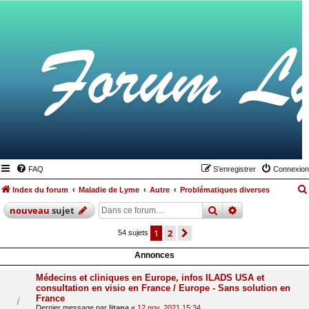
FAQ
S’enregistrer
Connexion
Index du forum
Maladie de Lyme
Autre
Problématiques diverses
rechercher
recherche
avan
nouveau
sujet
1
2
suivante
54 sujets
Annonces
Médecins et cliniques en Europe, infos ILADS USA et
consultation en visio en France / Europe - Sans solution en
France
Dernier message par
litana
«
12 nov. 2021 15:34