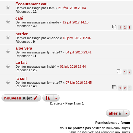
Écoeurement eau
Dernier message par
Flam
«
21 févr. 2018 23:04
Réponses :
12
café
Dernier message par
calande
«
12 juil. 2017 14:15
Réponses :
30
1
2
3
perrier
Dernier message par
wilobee
«
16 janv. 2017 15:34
Réponses :
9
aloe vera
Dernier message par
lymette47
«
04 juil. 2016 23:41
Réponses :
11
Le lait
Dernier message par
Invité4
«
01 juil. 2016 18:44
Réponses :
25
1
2
la soif
Dernier message par
lymette47
«
07 juin 2016 22:45
Réponses :
40
1
2
3
nouveau
sujet
11 sujets • Page
1
sur
1
aller
à
Permissions du forum
Vous
ne pouvez pas
poster de nouveaux sujets
Vous
ne pouvez pas
répondre aux sujets