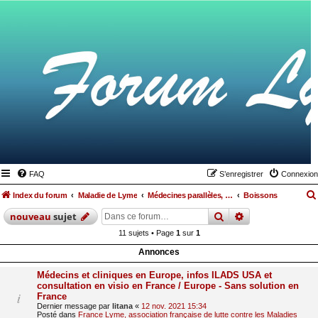
FAQ
S’enregistrer
Connexion
Index du forum
Maladie de Lyme
Médecines parallèles, alimentation et hygiène de vie
Boissons
rechercher
recherche
avan
nouveau
sujet
11 sujets • Page
1
sur
1
Annonces
Médecins et cliniques en Europe, infos ILADS USA et
consultation en visio en France / Europe - Sans solution en
France
Dernier message par
litana
«
12 nov. 2021 15:34
Posté dans
France Lyme, association française de lutte contre les Maladies