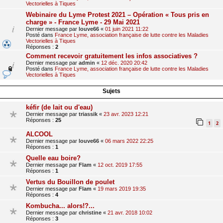
Vectorielles à Tiques
Webinaire du Lyme Protest 2021 – Opération « Tous pris en
charge » - France Lyme - 29 Mai 2021
Dernier message par
louve66
«
01 juin 2021 11:22
Posté dans
France Lyme, association française de lutte contre les Maladies
Vectorielles à Tiques
Réponses :
2
Comment recevoir gratuitement les infos associatives ?
Dernier message par
admin
«
12 déc. 2020 20:42
Posté dans
France Lyme, association française de lutte contre les Maladies
Vectorielles à Tiques
Sujets
kéfir (de lait ou d'eau)
Dernier message par
triassik
«
23 avr. 2023 12:21
Réponses :
25
1
2
ALCOOL
Dernier message par
louve66
«
06 mars 2022 22:25
Réponses :
1
Quelle eau boire?
Dernier message par
Flam
«
12 oct. 2019 17:55
Réponses :
1
Vertus du Bouillon de poulet
Dernier message par
Flam
«
19 mars 2019 19:35
Réponses :
4
Kombucha... alors!?...
Dernier message par
christine
«
21 avr. 2018 10:02
Réponses :
3