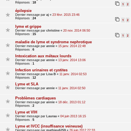
Réponses :
18
1
2
épilepsie
Dernier message par
aj
«
23 févr. 2015 23:46
Réponses :
24
1
2
lyme et grippe
Dernier message par
christine
«
20 nov. 2014 06:50
Réponses :
15
1
2
maladie de lyme et syndrome nephrotique
Dernier message par
annie
«
15 janv. 2014 22:48
Réponses :
6
Intoxication aux métaux lourds
Dernier message par
annie
«
13 janv. 2014 13:06
Réponses :
1
Infection urinaires et cystites
Dernier message par
Lisa B
«
11 janv. 2014 02:53
Réponses :
12
Lyme et SLA
Dernier message par
annie
«
11 janv. 2014 02:50
Problèmes cardiaques
Dernier message par
annie
«
18 déc. 2013 01:12
Réponses :
2
Lyme et VIH
Dernier message par
Lauraa
«
04 juin 2013 16:15
Réponses :
5
Lyme et IVCC (insuffisance veineuse)
Dernier message par
mathieu6259
«
26 juin 2012 22:33