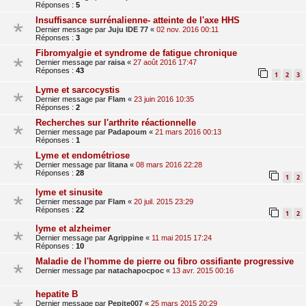
Réponses :
5
Insuffisance surrénalienne- atteinte de l'axe HHS
Dernier message par
Juju IDE 77
«
02 nov. 2016 00:11
Réponses :
3
Fibromyalgie et syndrome de fatigue chronique
Dernier message par
raisa
«
27 août 2016 17:47
Réponses :
43
1
2
3
Lyme et sarcocystis
Dernier message par
Flam
«
23 juin 2016 10:35
Réponses :
2
Recherches sur l'arthrite réactionnelle
Dernier message par
Padapoum
«
21 mars 2016 00:13
Réponses :
1
Lyme et endométriose
Dernier message par
litana
«
08 mars 2016 22:28
Réponses :
28
1
2
lyme et sinusite
Dernier message par
Flam
«
20 juil. 2015 23:29
Réponses :
22
1
2
lyme et alzheimer
Dernier message par
Agrippine
«
11 mai 2015 17:24
Réponses :
10
Maladie de l'homme de pierre ou fibro ossifiante progressive
Dernier message par
natachapocpoc
«
13 avr. 2015 00:16
hepatite B
Dernier message par
Pepite007
«
25 mars 2015 20:29