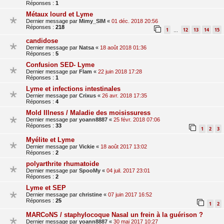
Réponses :
1
Métaux lourd et Lyme
Dernier message par
Mimy_SIM
«
01 déc. 2018 20:56
Réponses :
218
1
12
13
14
15
…
candidose
Dernier message par
Natsa
«
18 août 2018 01:36
Réponses :
5
Confusion SED- Lyme
Dernier message par
Flam
«
22 juin 2018 17:28
Réponses :
1
Lyme et infections intestinales
Dernier message par
Crixus
«
26 avr. 2018 17:35
Réponses :
4
Mold Illness / Maladie des moisissuress
Dernier message par
yoann8887
«
25 févr. 2018 07:06
Réponses :
33
1
2
3
Myélite et Lyme
Dernier message par
Vickie
«
18 août 2017 13:02
Réponses :
2
polyarthrite rhumatoide
Dernier message par
SpooMy
«
04 juil. 2017 23:01
Réponses :
2
Lyme et SEP
Dernier message par
christine
«
07 juin 2017 16:52
Réponses :
25
1
2
MARCoNS / staphylocoque Nasal un frein à la guérison ?
Dernier message par
yoann8887
«
30 mai 2017 10:27