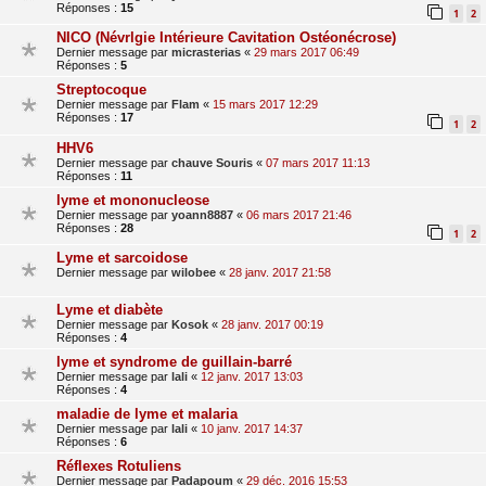
Réponses :
15
1
2
NICO (Névrlgie Intérieure Cavitation Ostéonécrose)
Dernier message par
micrasterias
«
29 mars 2017 06:49
Réponses :
5
Streptocoque
Dernier message par
Flam
«
15 mars 2017 12:29
Réponses :
17
1
2
HHV6
Dernier message par
chauve Souris
«
07 mars 2017 11:13
Réponses :
11
lyme et mononucleose
Dernier message par
yoann8887
«
06 mars 2017 21:46
Réponses :
28
1
2
Lyme et sarcoidose
Dernier message par
wilobee
«
28 janv. 2017 21:58
Lyme et diabète
Dernier message par
Kosok
«
28 janv. 2017 00:19
Réponses :
4
lyme et syndrome de guillain-barré
Dernier message par
lali
«
12 janv. 2017 13:03
Réponses :
4
maladie de lyme et malaria
Dernier message par
lali
«
10 janv. 2017 14:37
Réponses :
6
Réflexes Rotuliens
Dernier message par
Padapoum
«
29 déc. 2016 15:53