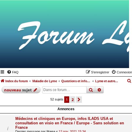
FAQ
S’enregistrer
Connexion
Index du forum
Maladie de Lyme
Questions et informations médicales relatives à la maladie de Lyme et les maladies vectorielles à tiques
Lyme et autres maladies
rechercher
recherche
avan
nouveau
sujet
1
2
suivante
52 sujets
Annonces
Médecins et cliniques en Europe, infos ILADS USA et
consultation en visio en France / Europe - Sans solution en
France
Dernier message par
litana
«
12 nov. 2021 15:34