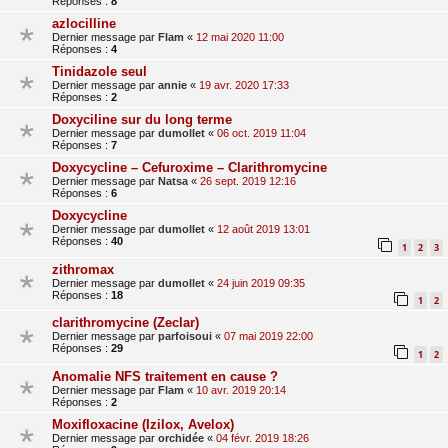
Réponses :
8
azlocilline
Dernier message par
Flam
«
12 mai 2020 11:00
Réponses :
4
Tinidazole seul
Dernier message par
annie
«
19 avr. 2020 17:33
Réponses :
2
Doxyciline sur du long terme
Dernier message par
dumollet
«
06 oct. 2019 11:04
Réponses :
7
Doxycycline – Cefuroxime – Clarithromycine
Dernier message par
Natsa
«
26 sept. 2019 12:16
Réponses :
6
Doxycycline
Dernier message par
dumollet
«
12 août 2019 13:01
Réponses :
40
1
2
3
zithromax
Dernier message par
dumollet
«
24 juin 2019 09:35
Réponses :
18
1
2
clarithromycine (Zeclar)
Dernier message par
parfoisoui
«
07 mai 2019 22:00
Réponses :
29
1
2
Anomalie NFS traitement en cause ?
Dernier message par
Flam
«
10 avr. 2019 20:14
Réponses :
2
Moxifloxacine (Izilox, Avelox)
Dernier message par
orchidée
«
04 févr. 2019 18:26