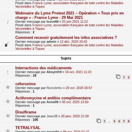
Posté dans
France Lyme, association française de lutte contre les Maladies
Vectorielles à Tiques
Webinaire du Lyme Protest 2021 – Opération « Tous pris en
charge » - France Lyme - 29 Mai 2021
Dernier message par
louve66
«
01 juin 2021 11:22
Posté dans
France Lyme, association française de lutte contre les Maladies
Vectorielles à Tiques
Réponses :
2
Comment recevoir gratuitement les infos associatives ?
Dernier message par
admin
«
12 déc. 2020 20:42
Posté dans
France Lyme, association française de lutte contre les Maladies
Vectorielles à Tiques
Sujets
Interractions des médicaments
Dernier message par
Absynth9
«
16 oct. 2021 11:23
Réponses :
18
1
2
cefuroxime
Dernier message par
Nonoletto
«
20 oct. 2025 00:57
Réponses :
1
Azithromycine et antibio complémentaire
Dernier message par
Anne09
«
05 oct. 2025 13:50
Réponses :
1
Disulfirame
Dernier message par
Jean38
«
29 janv. 2025 21:09
Réponses :
106
1
5
6
7
8
…
TETRALYSAL
Dernier message par
prunelle
«
09 avr. 2024 01:47