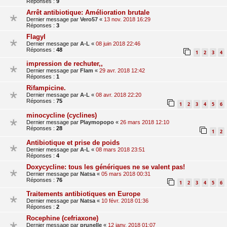
Réponses :
9
Arrêt antibiotique: Amélioration brutale
Dernier message par
Vero57
«
13 nov. 2018 16:29
Réponses :
3
Flagyl
Dernier message par
A-L
«
08 juin 2018 22:46
Réponses :
48
1
2
3
4
impression de rechuter,,
Dernier message par
Flam
«
29 avr. 2018 12:42
Réponses :
1
Rifampicine.
Dernier message par
A-L
«
08 avr. 2018 22:20
Réponses :
75
1
2
3
4
5
6
minocycline (cyclines)
Dernier message par
Playmopopo
«
26 mars 2018 12:10
Réponses :
28
1
2
Antibiotique et prise de poids
Dernier message par
A-L
«
08 mars 2018 23:51
Réponses :
4
Doxycycline: tous les génériques ne se valent pas!
Dernier message par
Natsa
«
05 mars 2018 00:31
Réponses :
76
1
2
3
4
5
6
Traitements antibiotiques en Europe
Dernier message par
Natsa
«
10 févr. 2018 01:36
Réponses :
2
Rocephine (cefriaxone)
Dernier message par
prunelle
«
12 janv. 2018 01:07