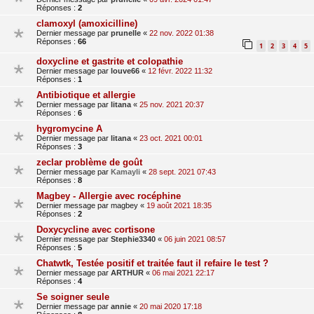
Réponses :
2
clamoxyl (amoxicilline)
Dernier message par
prunelle
«
22 nov. 2022 01:38
Réponses :
66
1
2
3
4
5
doxycline et gastrite et colopathie
Dernier message par
louve66
«
12 févr. 2022 11:32
Réponses :
1
Antibiotique et allergie
Dernier message par
litana
«
25 nov. 2021 20:37
Réponses :
6
hygromycine A
Dernier message par
litana
«
23 oct. 2021 00:01
Réponses :
3
zeclar problème de goût
Dernier message par
Kamayli
«
28 sept. 2021 07:43
Réponses :
8
Magbey - Allergie avec rocéphine
Dernier message par
magbey
«
19 août 2021 18:35
Réponses :
2
Doxycycline avec cortisone
Dernier message par
Stephie3340
«
06 juin 2021 08:57
Réponses :
5
Chatwtk, Testée positif et traitée faut il refaire le test ?
Dernier message par
ARTHUR
«
06 mai 2021 22:17
Réponses :
4
Se soigner seule
Dernier message par
annie
«
20 mai 2020 17:18