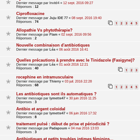
Dernier message par
Invité4
«
12 sept. 2016 09:27
Réponses :
12
Ciprofloxacine
Dernier message par
Juju IDE 77
«
08 sept. 2016 19:40
Réponses :
74
1
2
3
4
5
Allopathie Vs phytothérapie?
Dernier message par
Flam
«
02 sept. 2016 09:56
Réponses :
2
Nouvelle combinaison d'antibiotiques
Dernier message par
Léa
«
06 août 2016 16:41
Quelles précautions à prendre avec le Tinidazole (Fasigyne)?
Dernier message par
Léa
«
01 août 2016 12:21
Réponses :
40
1
2
3
rocephine en intramusculaire
Dernier message par
Thierry
«
03 juil. 2016 22:28
Réponses :
68
1
2
3
4
5
Les antibiotiques sont ils automatiques ?
Dernier message par
lymette47
«
30 juin 2016 11:25
Réponses :
3
Antibio et argent coloidal
Dernier message par
lymette47
«
06 juin 2016 17:32
Réponses :
8
traitement pulsé : début de prise et périodicité ?
Dernier message par
Padapoum
«
04 mai 2016 13:03
Réponses :
3
Antibiotiques et petits troubles intimes féminins...