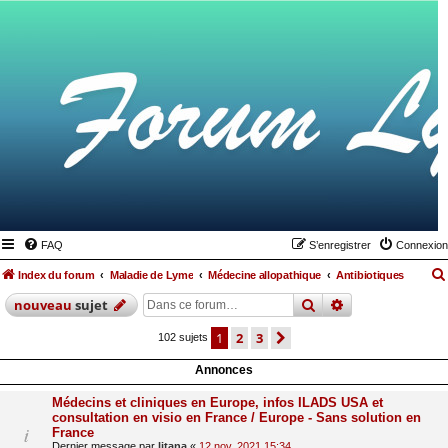
FAQ
S’enregistrer
Connexion
Index du forum
Maladie de Lyme
Médecine allopathique
Antibiotiques
rechercher
recherche
avan
nouveau
sujet
1
2
3
suivante
102 sujets
Annonces
Médecins et cliniques en Europe, infos ILADS USA et
consultation en visio en France / Europe - Sans solution en
France
Dernier message par
litana
«
12 nov. 2021 15:34