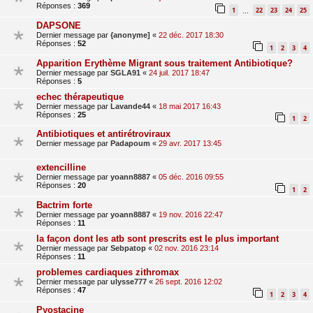
Réponses :
369
1
22
23
24
25
…
DAPSONE
Dernier message par
{anonyme]
«
22 déc. 2017 18:30
Réponses :
52
1
2
3
4
Apparition Erythème Migrant sous traitement Antibiotique?
Dernier message par
SGLA91
«
24 juil. 2017 18:47
Réponses :
5
echec thérapeutique
Dernier message par
Lavande44
«
18 mai 2017 16:43
Réponses :
25
1
2
Antibiotiques et antirétroviraux
Dernier message par
Padapoum
«
29 avr. 2017 13:45
extencilline
Dernier message par
yoann8887
«
05 déc. 2016 09:55
Réponses :
20
1
2
Bactrim forte
Dernier message par
yoann8887
«
19 nov. 2016 22:47
Réponses :
11
la façon dont les atb sont prescrits est le plus important
Dernier message par
Sebpatop
«
02 nov. 2016 23:14
Réponses :
11
problemes cardiaques zithromax
Dernier message par
ulysse777
«
26 sept. 2016 12:02
Réponses :
47
1
2
3
4
Pyostacine