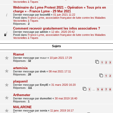
Vectorielles à Tiques
Webinaire du Lyme Protest 2021 – Opération « Tous pris en
charge » - France Lyme - 29 Mai 2021
Dernier message par
louve66
«
01 juin 2021 11:22
Posté dans
France Lyme, association française de lutte contre les Maladies
Vectorielles à Tiques
Réponses :
2
Comment recevoir gratuitement les infos associatives ?
Dernier message par
admin
«
12 déc. 2020 20:42
Posté dans
France Lyme, association française de lutte contre les Maladies
Vectorielles à Tiques
Sujets
Riamet
Dernier message par
maur
«
10 juin 2021 17:29
Réponses :
32
1
2
3
artemisia
Dernier message par
drek
«
08 mai 2021 17:11
Réponses :
28
1
2
plaquenil
Dernier message par
EmylE
«
31 mars 2020 16:20
Réponses :
111
1
5
6
7
8
…
Arthemeter
Dernier message par
dumollet
«
30 mai 2019 16:40
Réponses :
1
MALARONE
Dernier message par
sonia
«
11 janv. 2019 16:17