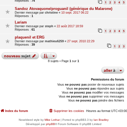
Réponses :
74
1
2
3
4
5
Sandoz Atovaquone/proguanil (générique du Malarone)
Dernier message par
christine
«
10 sept. 2017 06:22
Réponses :
1
Lariam
Dernier message par
steph
«
22 août 2017 18:59
Réponses :
61
1
2
3
4
5
plaquenil et ERG
Dernier message par
mathieu6259
«
27 sept. 2010 22:29
Réponses :
39
1
2
3
nouveau
sujet
8 sujets • Page
1
sur
1
aller
à
Permissions du forum
Vous
ne pouvez pas
poster de nouveaux sujets
Vous
ne pouvez pas
répondre aux sujets
Vous
ne pouvez pas
modifier vos messages
Vous
ne pouvez pas
supprimer vos messages
Vous
ne pouvez pas
joindre des fichiers
Index du forum
Supprimer les cookies
Heures au format
UTC+03:00
Nosebleed style by
Mike Lothar
| Ported to phpBB3.3 by
Ian Bradley
Développé par
phpBB
® Forum Software © phpBB Limited