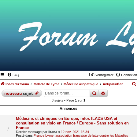
FAQ
S’enregistrer
Connexion
Index du forum
Maladie de Lyme
Médecine allopathique
Antipaludéen
rechercher
recherche
avan
nouveau
sujet
8 sujets • Page
1
sur
1
Annonces
Médecins et cliniques en Europe, infos ILADS USA et
consultation en visio en France / Europe - Sans solution en
France
Dernier message par
litana
«
12 nov. 2021 15:34
Posté dans
France Lyme, association française de lutte contre les Maladies