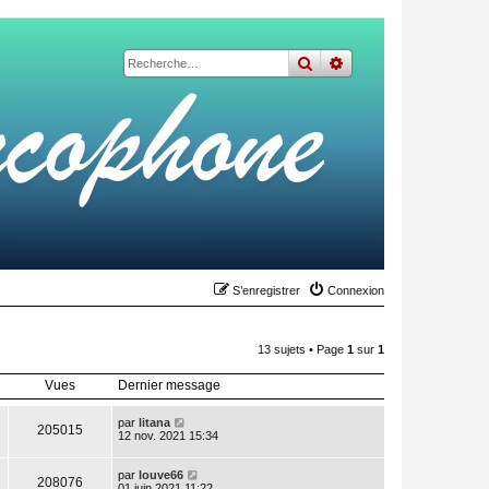
rechercher
recherche
avancée
S’enregistrer
Connexion
13 sujets • Page
1
sur
1
Vues
Dernier message
par
litana
205015
12 nov. 2021 15:34
par
louve66
208076
01 juin 2021 11:22