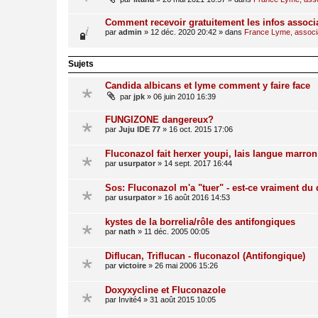
Comment recevoir gratuitement les infos associ
par
admin
»
12 déc. 2020 20:42
» dans
France Lyme, associat
Sujets
Candida albicans et lyme comment y faire face
par
jpk
»
06 juin 2010 16:39
FUNGIZONE dangereux?
par
Juju IDE 77
»
16 oct. 2015 17:06
Fluconazol fait herxer youpi, lais langue marro
par
usurpator
»
14 sept. 2017 16:44
Sos: Fluconazol m'a "tuer" - est-ce vraiment du d
par
usurpator
»
16 août 2016 14:53
kystes de la borrelia/rôle des antifongiques
par
nath
»
11 déc. 2005 00:05
Diflucan, Triflucan - fluconazol (Antifongique)
par
victoire
»
26 mai 2006 15:26
Doxyxycline et Fluconazole
par
Invité4
»
31 août 2015 10:05