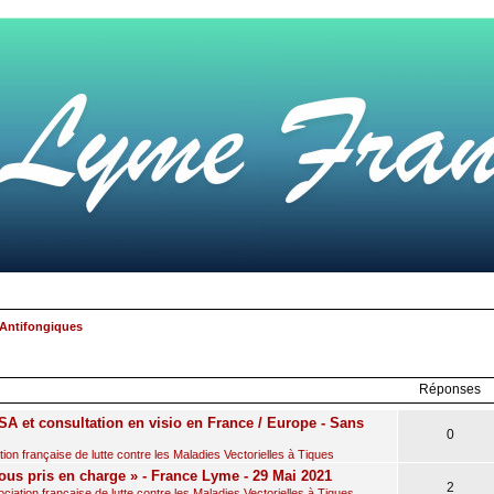
Antifongiques
rcher
echerche
avancée
Réponses
A et consultation en visio en France / Europe - Sans
0
on française de lutte contre les Maladies Vectorielles à Tiques
ous pris en charge » - France Lyme - 29 Mai 2021
2
iation française de lutte contre les Maladies Vectorielles à Tiques