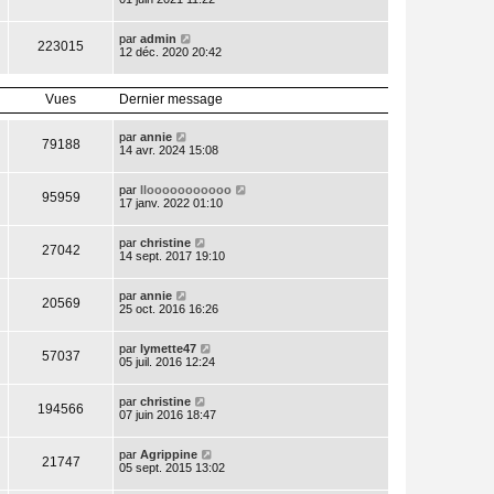
par
admin
223015
12 déc. 2020 20:42
Vues
Dernier message
par
annie
79188
14 avr. 2024 15:08
par
Ilooooooooooo
95959
17 janv. 2022 01:10
par
christine
27042
14 sept. 2017 19:10
par
annie
20569
25 oct. 2016 16:26
par
lymette47
57037
05 juil. 2016 12:24
par
christine
194566
07 juin 2016 18:47
par
Agrippine
21747
05 sept. 2015 13:02