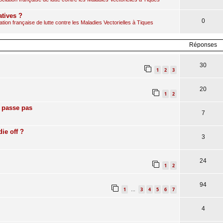
atives ?
0
ion française de lutte contre les Maladies Vectorielles à Tiques
Réponses
30
1
2
3
20
1
2
n passe pas
7
ie off ?
3
24
1
2
94
1
3
4
5
6
7
…
4