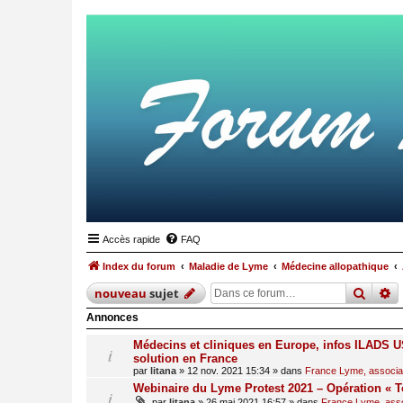
Accès rapide
FAQ
Index du forum
Maladie de Lyme
Médecine allopathique
reche
r
nouveau
sujet
Annonces
Médecins et cliniques en Europe, infos ILADS US
solution en France
par
litana
»
12 nov. 2021 15:34
» dans
France Lyme, associati
Webinaire du Lyme Protest 2021 – Opération « T
par
litana
»
26 mai 2021 16:57
» dans
France Lyme, assoc