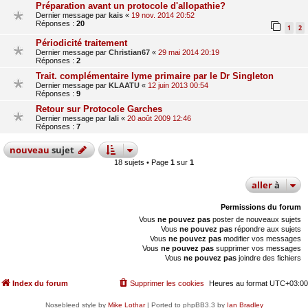
Préparation avant un protocole d'allopathie?
Dernier message par
kais
«
19 nov. 2014 20:52
Réponses :
20
1
2
Périodicité traitement
Dernier message par
Christian67
«
29 mai 2014 20:19
Réponses :
2
Trait. complémentaire lyme primaire par le Dr Singleton
Dernier message par
KLAATU
«
12 juin 2013 00:54
Réponses :
9
Retour sur Protocole Garches
Dernier message par
lali
«
20 août 2009 12:46
Réponses :
7
nouveau
sujet
18 sujets • Page
1
sur
1
aller
à
Permissions du forum
Vous
ne pouvez pas
poster de nouveaux sujets
Vous
ne pouvez pas
répondre aux sujets
Vous
ne pouvez pas
modifier vos messages
Vous
ne pouvez pas
supprimer vos messages
Vous
ne pouvez pas
joindre des fichiers
Index du forum
Supprimer les cookies
Heures au format
UTC+03:00
Nosebleed style by
Mike Lothar
| Ported to phpBB3.3 by
Ian Bradley