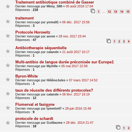
Traitement antibiotique combiné de Gasser
Dernier message par
Mimy_SIM
«
05 août 2018 17:04
Réponses :
218
1
12
13
14
15
…
traitement
Dernier message par
yoma91
«
06 déc. 2017 15:56
Réponses :
3
Protocole Horowitz
Dernier message par
annie
«
28 nov. 2017 23:44
Réponses :
47
1
2
3
4
Antibiotherapie séquentielle
Dernier message par
calande
«
21 août 2017 10:17
Réponses :
1
Multi-antibio de langue durée préconisée sur Europe1
Dernier message par
Myrtille
«
05 mai 2017 22:58
Réponses :
1
Byron-White
Dernier message par
HélèneJules
«
07 mars 2017 14:52
Réponses :
3
taux de réussite des différents protocoles?
Dernier message par
calande
«
06 févr. 2017 19:19
Réponses :
12
Flumerval et fasigyne
Dernier message par
lymette47
«
28 juin 2016 15:48
Réponses :
9
protocole de schardt
Dernier message par
Guillaume
«
28 déc. 2014 21:47
Réponses :
18
1
2