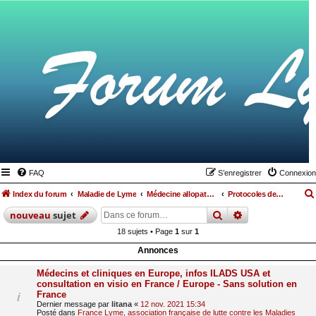
FAQ
S’enregistrer
Connexion
Index du forum
Maladie de Lyme
Médecine allopathique
Protocoles de soins
rechercher
recherche
avan
nouveau
sujet
18 sujets • Page
1
sur
1
Annonces
Médecins et cliniques en Europe, infos ILADS USA et
consultation en visio en France / Europe - Sans solution en
France
Dernier message par
litana
«
12 nov. 2021 15:34
Posté dans
France Lyme, association française de lutte contre les Maladies