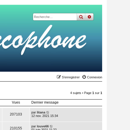
rechercher
recherche
avancée
S’enregistrer
Connexion
4 sujets • Page
1
sur
1
Vues
Dernier message
par
litana
207103
12 nov. 2021 15:34
par
louve66
210155
01 juin 2021 11:22