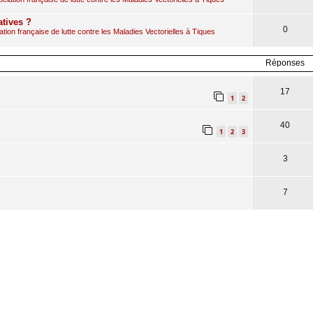
atives ?
0
ion française de lutte contre les Maladies Vectorielles à Tiques
Réponses
17
1
2
40
1
2
3
3
7