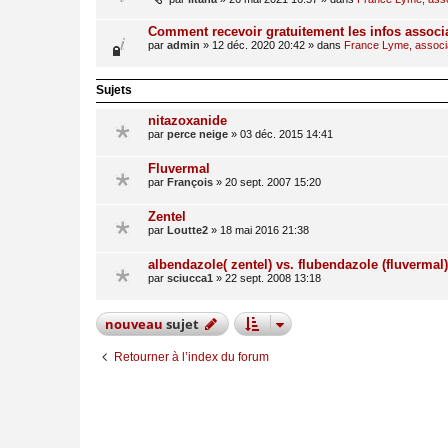
Comment recevoir gratuitement les infos associ
par
admin
»
12 déc. 2020 20:42
» dans
France Lyme, associat
Sujets
nitazoxanide
par
perce neige
»
03 déc. 2015 14:41
Fluvermal
par
François
»
20 sept. 2007 15:20
Zentel
par
Loutte2
»
18 mai 2016 21:38
albendazole( zentel) vs. flubendazole (fluvermal)
par
sciucca1
»
22 sept. 2008 13:18
nouveau
sujet
Retourner à l’index du forum