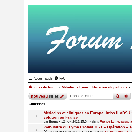
Accès rapide
FAQ
Index du forum
Maladie de Lyme
Médecine allopathique
reche
r
nouveau
sujet
Annonces
Médecins et cliniques en Europe, infos ILADS US
solution en France
par
litana
»
12 nov. 2021 15:34
» dans
France Lyme, associati
Webinaire du Lyme Protest 2021 – Opération « T
par
litana
»
26 mai 2021 16:57
» dans
France Lyme, assoc