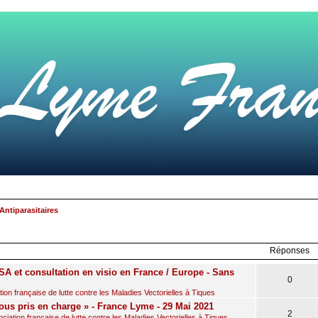
Antiparasitaires
rcher
echerche
avancée
Réponses
A et consultation en visio en France / Europe - Sans
0
on française de lutte contre les Maladies Vectorielles à Tiques
ous pris en charge » - France Lyme - 29 Mai 2021
2
iation française de lutte contre les Maladies Vectorielles à Tiques