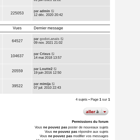
par
admin
225053
12 déc. 2020 20:42
Vues
Dernier message
par
godot.anais
64527
09 nov. 2021 21:02
par
Crixus
104637
14 mai 2018 13:57
par
Loutte2
20559
19 juin 2016 12:50
par
mimija
39522
07 juil. 2010 22:43
4 sujets • Page
1
sur
1
aller
à
Permissions du forum
Vous
ne pouvez pas
poster de nouveaux sujets
Vous
ne pouvez pas
répondre aux sujets
Vous
ne pouvez pas
modifier vos messages