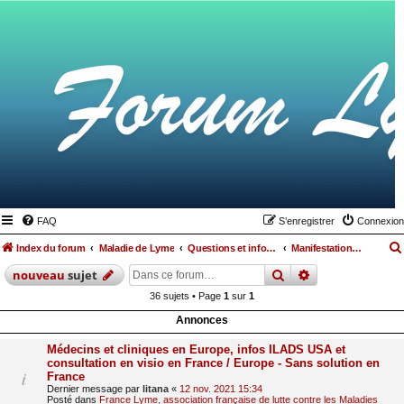
FAQ
S’enregistrer
Connexion
Index du forum
Maladie de Lyme
Questions et informations médicales relatives à la maladie de Lyme et les maladies vectorielles à tiques
Manifestations cutanées
rechercher
recherche
avan
nouveau
sujet
36 sujets • Page
1
sur
1
Annonces
Médecins et cliniques en Europe, infos ILADS USA et
consultation en visio en France / Europe - Sans solution en
France
Dernier message par
litana
«
12 nov. 2021 15:34
Posté dans
France Lyme, association française de lutte contre les Maladies