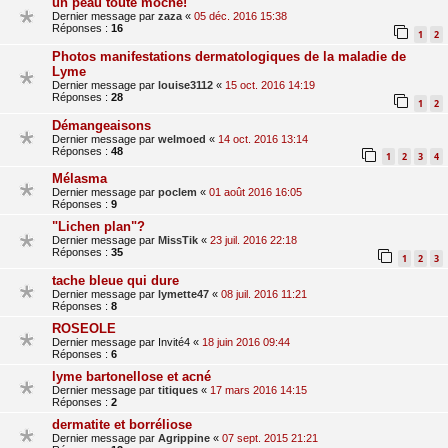
un peau toute moche!
Dernier message par
zaza
«
05 déc. 2016 15:38
Réponses :
16
1
2
Photos manifestations dermatologiques de la maladie de
Lyme
Dernier message par
louise3112
«
15 oct. 2016 14:19
Réponses :
28
1
2
Démangeaisons
Dernier message par
welmoed
«
14 oct. 2016 13:14
Réponses :
48
1
2
3
4
Mélasma
Dernier message par
poclem
«
01 août 2016 16:05
Réponses :
9
"Lichen plan"?
Dernier message par
MissTik
«
23 juil. 2016 22:18
Réponses :
35
1
2
3
tache bleue qui dure
Dernier message par
lymette47
«
08 juil. 2016 11:21
Réponses :
8
ROSEOLE
Dernier message par
Invité4
«
18 juin 2016 09:44
Réponses :
6
lyme bartonellose et acné
Dernier message par
titiques
«
17 mars 2016 14:15
Réponses :
2
dermatite et borréliose
Dernier message par
Agrippine
«
07 sept. 2015 21:21