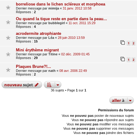
borreliose dans le lichen scléreux et morphoea
Dernier message par
mimija
«
31 janv. 2012 10:58
Réponses :
2
Ou quand la tique reste en partie dans la peau...
Dernier message par
bubblegirl
«
11 oct. 2011 15:29
Réponses :
4
acrodermite atrophiante
Dernier message par
Léa
«
28 juin 2010 13:59
Réponses :
15
1
2
Mini érythème migrant
Dernier message par
Titine
«
02 déc. 2009 01:45
Réponses :
29
1
2
Plaques Brune?!...
Dernier message par
nath
«
08 avr. 2006 22:49
Réponses :
2
nouveau
sujet
36 sujets • Page
1
sur
1
aller
à
Permissions du forum
Vous
ne pouvez pas
poster de nouveaux sujets
Vous
ne pouvez pas
répondre aux sujets
Vous
ne pouvez pas
modifier vos messages
Vous
ne pouvez pas
supprimer vos messages
Vous
ne pouvez pas
joindre des fichiers