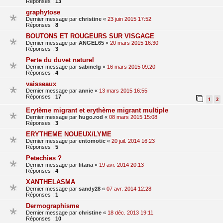
Réponses :
13
graphytose
Dernier message par
christine
«
23 juin 2015 17:52
Réponses :
8
BOUTONS ET ROUGEURS SUR VISGAGE
Dernier message par
ANGEL65
«
20 mars 2015 16:30
Réponses :
3
Perte du duvet naturel
Dernier message par
sabinelg
«
16 mars 2015 09:20
Réponses :
4
vaisseaux
Dernier message par
annie
«
13 mars 2015 16:55
Réponses :
17
1
2
Erytème migrant et erythème migrant multiple
Dernier message par
hugo.rod
«
08 mars 2015 15:08
Réponses :
3
ERYTHEME NOUEUX/LYME
Dernier message par
entomotic
«
20 juil. 2014 16:23
Réponses :
5
Petechies ?
Dernier message par
litana
«
19 avr. 2014 20:13
Réponses :
4
XANTHELASMA
Dernier message par
sandy28
«
07 avr. 2014 12:28
Réponses :
1
Dermographisme
Dernier message par
christine
«
18 déc. 2013 19:11
Réponses :
10