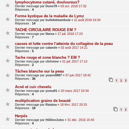
lymphocytome cutané, douloureux?
Dernier message par
Dune78
«
03 oct. 2018 17:32
Réponses :
4
Forme kystique de la maladie de Lymz
Dernier message par
bullekideambule
«
11 août 2018 19:34
Réponses :
14
TACHE CIRCULAIRE ROUGE EM ?
Dernier message par
Natsa
«
27 juil. 2018 17:23
Réponses :
7
causes et lutte contre l'atteinte du collagène de la peau
Dernier message par
calande
«
02 août 2017 14:21
Réponses :
5
Tache rouge et zone blanche ? EM ?
Dernier message par
christine
«
01 juil. 2017 17:13
Réponses :
2
Tâches blanche sur la peau
Dernier message par
yoann8887
«
07 juin 2017 18:42
Réponses :
36
1
2
3
Acné et cuir chevelu
Dernier message par
yoma91
«
20 mars 2017 19:34
Réponses :
4
multiplication grains de beauté
Dernier message par
Raiatea
«
18 févr. 2017 20:33
Réponses :
18
1
2
Herpès
Dernier message par
HélèneJules
«
31 déc. 2016 16:40
Réponses :
4