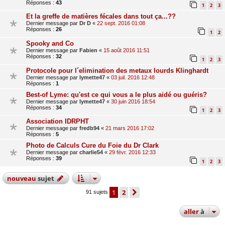
Réponses :
43
1
2
3
Et la greffe de matières fécales dans tout ça...??
Dernier message par
Dr D
«
22 sept. 2016 01:08
Réponses :
26
1
2
Spooky and Co
Dernier message par
Fabien
«
15 août 2016 11:51
Réponses :
32
1
2
3
Protocole pour l´elimination des metaux lourds Klinghardt
Dernier message par
lymette47
«
03 juil. 2016 12:48
Réponses :
1
Best-of Lyme: qu'est ce qui vous a le plus aidé ou guéris?
Dernier message par
lymette47
«
30 juin 2016 18:54
Réponses :
34
1
2
3
Association IDRPHT
Dernier message par
fredb94
«
21 mars 2016 17:02
Réponses :
5
Photo de Calculs Cure du Foie du Dr Clark
Dernier message par
charlie54
«
29 févr. 2016 12:33
Réponses :
39
1
2
3
nouveau
sujet
1
2
suivante
91 sujets
aller
à