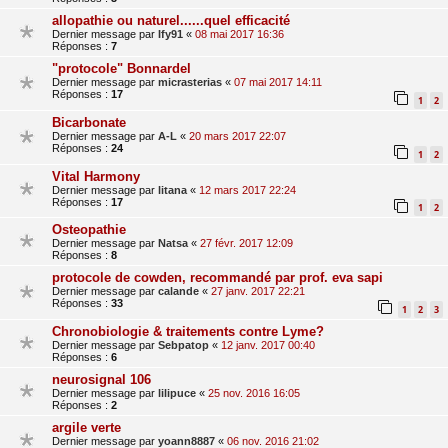
allopathie ou naturel......quel efficacité
Dernier message par
Ify91
«
08 mai 2017 16:36
Réponses :
7
"protocole" Bonnardel
Dernier message par
micrasterias
«
07 mai 2017 14:11
Réponses :
17
1
2
Bicarbonate
Dernier message par
A-L
«
20 mars 2017 22:07
Réponses :
24
1
2
Vital Harmony
Dernier message par
litana
«
12 mars 2017 22:24
Réponses :
17
1
2
Osteopathie
Dernier message par
Natsa
«
27 févr. 2017 12:09
Réponses :
8
protocole de cowden, recommandé par prof. eva sapi
Dernier message par
calande
«
27 janv. 2017 22:21
Réponses :
33
1
2
3
Chronobiologie & traitements contre Lyme?
Dernier message par
Sebpatop
«
12 janv. 2017 00:40
Réponses :
6
neurosignal 106
Dernier message par
lilipuce
«
25 nov. 2016 16:05
Réponses :
2
argile verte
Dernier message par
yoann8887
«
06 nov. 2016 21:02