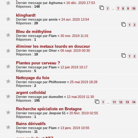
Dernier message par
Aghuma
«
16 déc. 2020 17:53
Réponses :
148
1
7
8
9
10
…
klinghardt
Dernier message par
annie
«
24 avr. 2020 13:54
Réponses :
28
1
2
Bleu de méthylène
Dernier message par
Flam
«
30 nov. 2019 11:01
Réponses :
1
éliminer les metaux lourds en douceur
Dernier message par
Oher
«
06 sept. 2019 00:30
Réponses :
18
1
2
Plantes pour cerveau ?
Dernier message par
Flam
«
12 juin 2019 19:17
Réponses :
5
Nettoyage du foie
Dernier message par
Philforever
«
25 mai 2019 18:28
Réponses :
2
argent colloïdal
Dernier message par
dumollet
«
12 mai 2019 11:30
Réponses :
195
1
11
12
13
14
…
Recherche spécialiste en Bretagne
Dernier message par
Jeepsie 51
«
20 févr. 2019 02:55
Réponses :
1
Bains dérivatifs
Dernier message par
Flam
«
13 janv. 2019 10:55
Réponses :
11