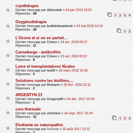
cryothérapie
Dernier message par
didoodah
«
04 juin 2018 18:52
Réponses :
58
1
2
3
4
Oxygénothérapie
Dernier message par
bullekideambule
«
24 mai 2018 14:19
Réponses :
26
1
2
L'Ozone et si on en parlait...
Dernier message par
Crixus
«
24 avr. 2018 00:27
Réponses :
11
Canneberge - antibiofilm
Dernier message par
Crixus
«
23 avr. 2018 05:57
Réponses :
8
Lyme et transplantations fécales
Dernier message par
leo05
«
20 mars 2018 19:39
Réponses :
5
Solutions contre les biofilms....
Dernier message par
Risbarre
«
26 févr. 2018 22:11
Réponses :
2
ARGENTYN 23
Dernier message par
Gregory60
«
04 déc. 2017 20:03
Réponses :
2
cure thermale
Dernier message par
christine
«
24 sept. 2017 16:29
Réponses :
31
1
2
3
Etudiante en naturopathie
Dernier message par
lisemay
«
25 août 2017 13:22
Réponses :
3