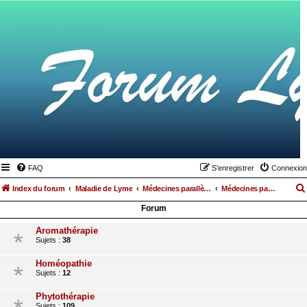
FAQ
S’enregistrer
Connexion
Index du forum
Maladie de Lyme
Médecines parallèles, alimentation et hygiène de vie
Médecines parallèles
Forum
Aromathérapie
Sujets :
38
Homéopathie
Sujets :
12
Phytothérapie
Sujets :
109