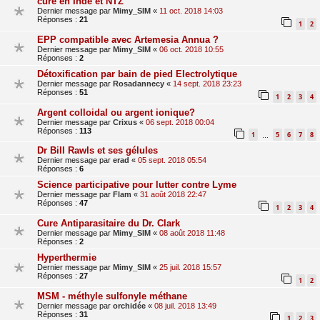
cure en Inde et NTZ
Dernier message par
Mimy_SIM
«
11 oct. 2018 14:03
Réponses :
21
1
2
EPP compatible avec Artemesia Annua ?
Dernier message par
Mimy_SIM
«
06 oct. 2018 10:55
Réponses :
2
Détoxification par bain de pied Electrolytique
Dernier message par
Rosadannecy
«
14 sept. 2018 23:23
Réponses :
51
1
2
3
4
Argent colloidal ou argent ionique?
Dernier message par
Crixus
«
06 sept. 2018 00:04
Réponses :
113
1
5
6
7
8
…
Dr Bill Rawls et ses gélules
Dernier message par
erad
«
05 sept. 2018 05:54
Réponses :
6
Science participative pour lutter contre Lyme
Dernier message par
Flam
«
31 août 2018 22:47
Réponses :
47
1
2
3
4
Cure Antiparasitaire du Dr. Clark
Dernier message par
Mimy_SIM
«
08 août 2018 11:48
Réponses :
2
Hyperthermie
Dernier message par
Mimy_SIM
«
25 juil. 2018 15:57
Réponses :
27
1
2
MSM - méthyle sulfonyle méthane
Dernier message par
orchidée
«
08 juil. 2018 13:49
Réponses :
31
1
2
3