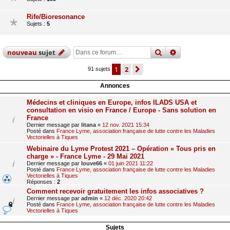
Rife/Bioresonance
Sujets :
5
rechercher
recherche
avan
nouveau
sujet
1
2
suivante
91 sujets
Annonces
Médecins et cliniques en Europe, infos ILADS USA et
consultation en visio en France / Europe - Sans solution en
France
Dernier message par
litana
«
12 nov. 2021 15:34
Posté dans
France Lyme, association française de lutte contre les Maladies
Vectorielles à Tiques
Webinaire du Lyme Protest 2021 – Opération « Tous pris en
charge » - France Lyme - 29 Mai 2021
Dernier message par
louve66
«
01 juin 2021 11:22
Posté dans
France Lyme, association française de lutte contre les Maladies
Vectorielles à Tiques
Réponses :
2
Comment recevoir gratuitement les infos associatives ?
Dernier message par
admin
«
12 déc. 2020 20:42
Posté dans
France Lyme, association française de lutte contre les Maladies
Vectorielles à Tiques
Sujets