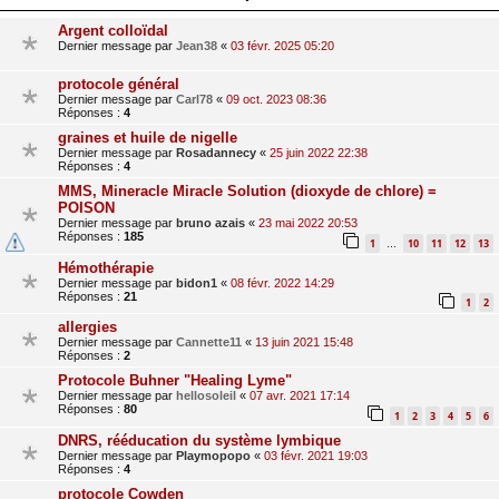
Argent colloïdal
Dernier message par
Jean38
«
03 févr. 2025 05:20
protocole général
Dernier message par
Carl78
«
09 oct. 2023 08:36
Réponses :
4
graines et huile de nigelle
Dernier message par
Rosadannecy
«
25 juin 2022 22:38
Réponses :
4
MMS, Mineracle Miracle Solution (dioxyde de chlore) =
POISON
Dernier message par
bruno azais
«
23 mai 2022 20:53
Réponses :
185
1
10
11
12
13
…
Hémothérapie
Dernier message par
bidon1
«
08 févr. 2022 14:29
Réponses :
21
1
2
allergies
Dernier message par
Cannette11
«
13 juin 2021 15:48
Réponses :
2
Protocole Buhner "Healing Lyme"
Dernier message par
hellosoleil
«
07 avr. 2021 17:14
Réponses :
80
1
2
3
4
5
6
DNRS, rééducation du système lymbique
Dernier message par
Playmopopo
«
03 févr. 2021 19:03
Réponses :
4
protocole Cowden