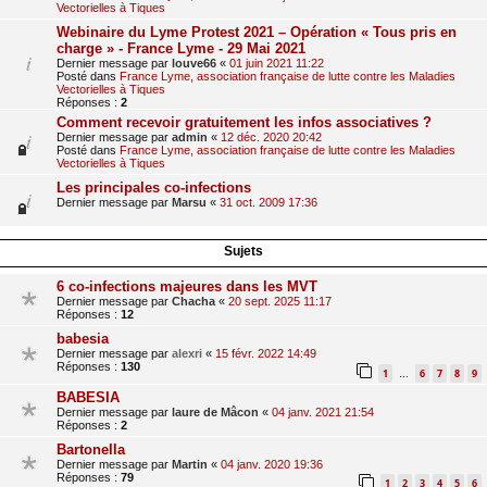
Vectorielles à Tiques
Webinaire du Lyme Protest 2021 – Opération « Tous pris en
charge » - France Lyme - 29 Mai 2021
Dernier message par
louve66
«
01 juin 2021 11:22
Posté dans
France Lyme, association française de lutte contre les Maladies
Vectorielles à Tiques
Réponses :
2
Comment recevoir gratuitement les infos associatives ?
Dernier message par
admin
«
12 déc. 2020 20:42
Posté dans
France Lyme, association française de lutte contre les Maladies
Vectorielles à Tiques
Les principales co-infections
Dernier message par
Marsu
«
31 oct. 2009 17:36
Sujets
6 co-infections majeures dans les MVT
Dernier message par
Chacha
«
20 sept. 2025 11:17
Réponses :
12
babesia
Dernier message par
alexri
«
15 févr. 2022 14:49
Réponses :
130
1
6
7
8
9
…
BABESIA
Dernier message par
laure de Mâcon
«
04 janv. 2021 21:54
Réponses :
2
Bartonella
Dernier message par
Martin
«
04 janv. 2020 19:36
Réponses :
79
1
2
3
4
5
6