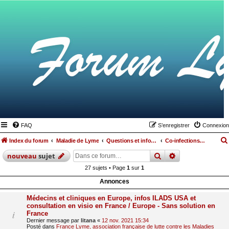
FAQ
S’enregistrer
Connexion
Index du forum
Maladie de Lyme
Questions et informations médicales relatives à la maladie de Lyme et les maladies vectorielles à tiques
Co-infections et Rickettsias
rechercher
recherche
avan
nouveau
sujet
27 sujets • Page
1
sur
1
Annonces
Médecins et cliniques en Europe, infos ILADS USA et
consultation en visio en France / Europe - Sans solution en
France
Dernier message par
litana
«
12 nov. 2021 15:34
Posté dans
France Lyme, association française de lutte contre les Maladies