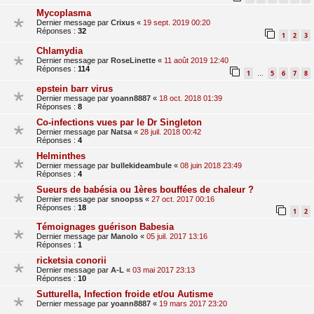
Mycoplasma
Dernier message par
Crixus
«
19 sept. 2019 00:20
Réponses :
32
1
2
3
Chlamydia
Dernier message par
RoseLinette
«
11 août 2019 12:40
Réponses :
114
1
5
6
7
8
…
epstein barr virus
Dernier message par
yoann8887
«
18 oct. 2018 01:39
Réponses :
8
Co-infections vues par le Dr Singleton
Dernier message par
Natsa
«
28 juil. 2018 00:42
Réponses :
4
Helminthes
Dernier message par
bullekideambule
«
08 juin 2018 23:49
Réponses :
4
Sueurs de babésia ou 1ères bouffées de chaleur ?
Dernier message par
snoopss
«
27 oct. 2017 00:16
Réponses :
18
1
2
Témoignages guérison Babesia
Dernier message par
Manolo
«
05 juil. 2017 13:16
Réponses :
1
ricketsia conorii
Dernier message par
A-L
«
03 mai 2017 23:13
Réponses :
10
Sutturella, Infection froide et/ou Autisme
Dernier message par
yoann8887
«
19 mars 2017 23:20