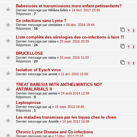
Babesioses et transmissions mere enfant petitsenfants?
Dernier message par
HélèneJules
«
24 févr. 2017 23:45
Réponses :
7
Co infections sans Lyme ?
Dernier message par
christine
«
06 déc. 2016 18:44
Réponses :
16
1
2
Liste complète des sérologies des co-infections à faire ?!
Dernier message par
raisa
«
25 sept. 2016 20:39
Réponses :
24
1
2
BRUCELLOSE
Dernier message par
raisa
«
15 sept. 2016 11:03
Réponses :
23
1
2
Isolation of Eyach virus
Dernier message par
annie
«
11 avr. 2015 15:00
TREAT BABESIA WITH ANTHELMINTICS NOT
ANTIMALARIALS II
Dernier message par
annie
«
24 août 2014 12:38
Réponses :
9
Leptospirose
Dernier message par
aj
«
15 sept. 2013 19:46
Réponses :
1
Les maladies transmises par les tiques chez le chien
Dernier message par
Arvirik
«
16 juin 2013 16:08
Chronic Lyme Disease and Co-infections
Dernier message par
aj
«
13 févr. 2013 23:33