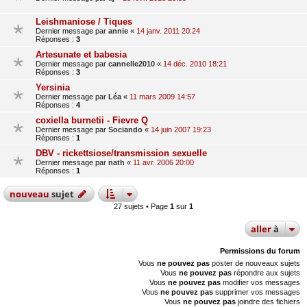
Leishmaniose / Tiques
Dernier message par
annie
«
14 janv. 2011 20:24
Réponses :
3
Artesunate et babesia
Dernier message par
cannelle2010
«
14 déc. 2010 18:21
Réponses :
3
Yersinia
Dernier message par
Léa
«
11 mars 2009 14:57
Réponses :
4
coxiella burnetii - Fievre Q
Dernier message par
Sociando
«
14 juin 2007 19:23
Réponses :
1
DBV - rickettsiose/transmission sexuelle
Dernier message par
nath
«
11 avr. 2006 20:00
Réponses :
1
nouveau
sujet
27 sujets • Page
1
sur
1
aller
à
Permissions du forum
Vous
ne pouvez pas
poster de nouveaux sujets
Vous
ne pouvez pas
répondre aux sujets
Vous
ne pouvez pas
modifier vos messages
Vous
ne pouvez pas
supprimer vos messages
Vous
ne pouvez pas
joindre des fichiers