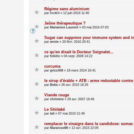
Régime sans aluminium
par
Invité4
»
12 juin 2016 11:40
Jeûne thérapeutique ?
par
Marianine Laurent
»
03 mai 2016 07:03
Sugar can suppress your immune system and im
par
annie
»
20 févr. 2016 20:41
ce qu'en disait le Docteur Seignalet...
par
fobitic
»
04 sept. 2008 14:22
curcuma
par
grizzli09
»
18 mars 2014 16:41
le sirop d'érable + ATB : arme redoutable contre
par
Beka
»
26 avr. 2015 16:26
Viande rouge
par
christine
»
29 avr. 2007 19:46
Le Shiitaké
par
lali
»
07 mai 2010 21:49
remplacer le vinaigre dans la candidose: sumac
par
Mararose88
»
12 avr. 2015 22:09