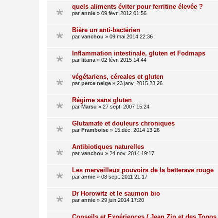
quels aliments éviter pour ferritine élevée ?
par
annie
»
09 févr. 2012 01:56
Bière un anti-bactérien
par
vanchou
»
09 mai 2014 22:36
Inflammation intestinale, gluten et Fodmaps
par
litana
»
02 févr. 2015 14:44
végétariens, céreales et gluten
par
perce neige
»
23 janv. 2015 23:26
Régime sans gluten
par
Marsu
»
27 sept. 2007 15:24
Glutamate et douleurs chroniques
par
Framboise
»
15 déc. 2014 13:26
Antibiotiques naturelles
par
vanchou
»
24 nov. 2014 19:17
Les merveilleux pouvoirs de la betterave rouge
par
annie
»
08 sept. 2011 21:17
Dr Horowitz et le saumon bio
par
annie
»
29 juin 2014 17:20
Conseils et Expériences ( Jean Zin et des Topos 