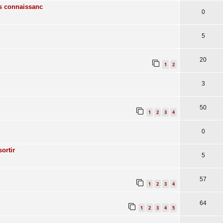
es connaissanc
0
5
20
1
2
3
50
1
2
3
4
0
ortir
5
57
1
2
3
4
64
1
2
3
4
5