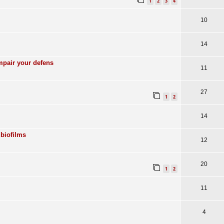
1
2
3
4
10
14
pair your defens
11
27
1
2
14
 biofilms
12
20
1
2
11
4