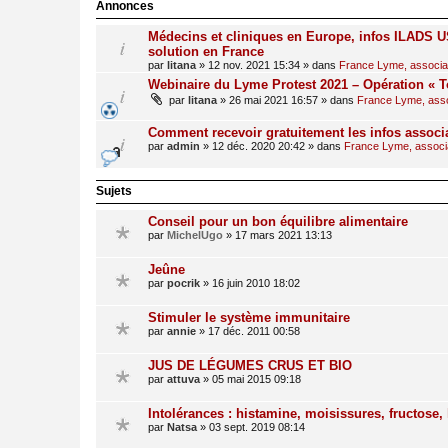
Annonces
Médecins et cliniques en Europe, infos ILADS US
solution en France
par
litana
»
12 nov. 2021 15:34
» dans
France Lyme, associati
Webinaire du Lyme Protest 2021 – Opération « T
par
litana
»
26 mai 2021 16:57
» dans
France Lyme, assoc
Comment recevoir gratuitement les infos associ
par
admin
»
12 déc. 2020 20:42
» dans
France Lyme, associat
Sujets
Conseil pour un bon équilibre alimentaire
par
MichelUgo
»
17 mars 2021 13:13
Jeûne
par
pocrik
»
16 juin 2010 18:02
Stimuler le système immunitaire
par
annie
»
17 déc. 2011 00:58
JUS DE LÉGUMES CRUS ET BIO
par
attuva
»
05 mai 2015 09:18
Intolérances : histamine, moisissures, fructose, 
par
Natsa
»
03 sept. 2019 08:14