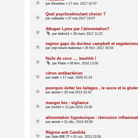
par
Doudou
»
17 nov. 2017 10:47
Quel psychostimulant choisir ?
par
calande
»
27 mai 2017 19:07
Attraper Lyme par l'alimentation?
par
bidon1
»
28 mars 2017 11:22
regime gaps du docteur campbell et vegetarism
par
esji neuro babesia
»
26 févr. 2017 20:04
Huile de coco .... beuhhh !
par
Flam
»
08 févr. 2016 13:00
citron antibactérien
par
nath
»
17 sept. 2005 01:24
pourquoi éviter les laitages , le sucre et le glute
par
annie
»
28 mai 2014 23:42
manger bio : vigilance
par
Invité4
»
12 juin 2016 23:36
alimentation hypotoxique : rémission inflamma
par
annie
»
01 déc. 2014 20:59
Régime anti Candida
par
Juju IDE 77
»
01 oct. 2015 23:55