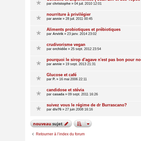
par
christophe
»
04 juil. 2010 12:01
nourriture à privilégier
par
annie
»
28 juil. 2011 00:45
Aliments probiotiques et prébiotiques
par
Arvirik
»
23 janv. 2014 23:02
crudivorisme vegan
par
orchidée
»
25 sept. 2012 23:54
pourquoi le sirop d'agave n'est pas bon pour n
par
annie
»
19 sept. 2013 21:31
Glucose et café
par
P.
»
16 mai 2006 22:11
candidose et stévia
par
casada
»
09 sept. 2011 16:26
suivez vous le régime de dr Burrascano?
par
div76
»
27 juin 2008 16:16
nouveau
sujet
Retourner à l’index du forum