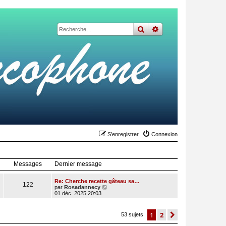
rechercher
recherche
avancée
S’enregistrer
Connexion
Messages
Dernier message
Re: Cherche recette gâteau sa…
122
V
par
Rosadannecy
o
01 déc. 2025 20:03
i
r
l
1
2
suivante
53 sujets
e
d