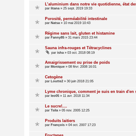
L’aluminium dans notre vie quotidienne, état d
par
litana
»
25 sept. 2019 19:33
Porosité, perméabilité intestinale
par
Natsa
»
10 mai 2019 10:43
Régime sans lait, gluten et histamine
par
Fanny85
»
31 mars 2015 23:44
Sauna infra-rouges et Tétracyclines
par
isha
»
03 oct. 2018 08:19
Amaigrissement ou prise de poids
par
Monique
»
08 févr. 2008 16:01
Cetogène
par
Loutte2
»
30 juin 2018 21:05
Lyme chronique, comment je suis en train d'en s
par
leo05
»
11 avr. 2018 11:34
Le sucre!....
par
Tsila
»
05 nov. 2005 12:25
Produits laitiers
par
François
»
04 oct. 2007 17:23
Fructanes