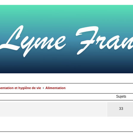
mentation et hygiène de vie
Alimentation
Sujets
33
rcher
echerche
avancée