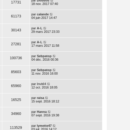
par
Doudou
17731
18 nov. 2017 07:40
par
calande
61173
04 juin 2017 14:47
par
A-L
30143
29 mars 2017 23:33
par
A-L
27281
17 mars 2017 11:58
par
Sebpatop
100736
04 déc. 2016 00:36
par
Sebpatop
85603
11 nov. 2016 16:00
par
Invité4
65960
12 oct. 2016 18:05
par
raisa
16525
15 sept. 2016 18:12
par
Hanna
34960
07 sept. 2016 19:38
par
lymette47
113529
03 juil. 2016 14:12