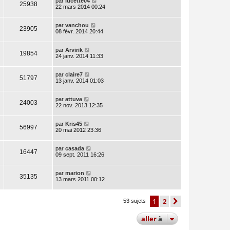
par
lucette04
25938
22 mars 2014 00:24
par
vanchou
23905
08 févr. 2014 20:44
par
Arvirik
19854
24 janv. 2014 11:33
par
claire7
51797
13 janv. 2014 01:03
par
attuva
24003
22 nov. 2013 12:35
par
Kris45
56997
20 mai 2012 23:36
par
casada
16447
09 sept. 2011 16:26
par
marion
35135
13 mars 2011 00:12
1
2
suivante
53 sujets
aller
à