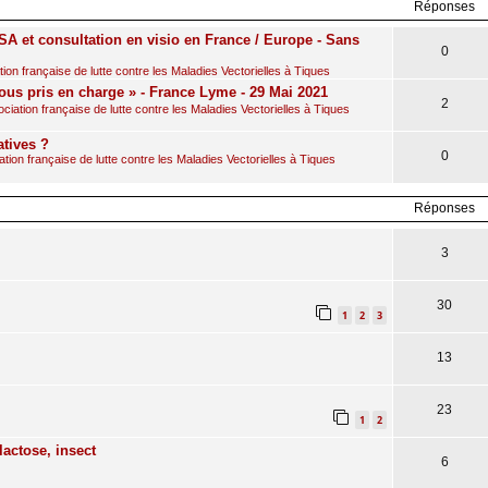
Réponses
A et consultation en visio en France / Europe - Sans
0
on française de lutte contre les Maladies Vectorielles à Tiques
ous pris en charge » - France Lyme - 29 Mai 2021
2
iation française de lutte contre les Maladies Vectorielles à Tiques
atives ?
0
ion française de lutte contre les Maladies Vectorielles à Tiques
Réponses
3
30
1
2
3
13
23
1
2
lactose, insect
6