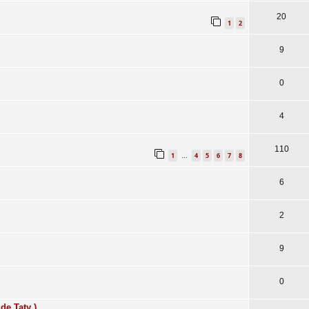
20
1
2
9
0
4
110
1
4
5
6
7
8
…
6
2
9
0
de Taty )