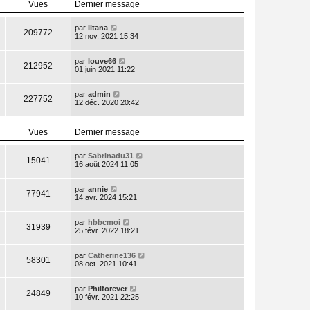
Vues
Dernier message
e
r
n
par
litana
i
209772
12 nov. 2021 15:34
e
r
m
par
louve66
e
212952
01 juin 2021 11:22
s
s
a
par
admin
g
227752
12 déc. 2020 20:42
e
Vues
Dernier message
par
Sabrinadu31
15041
16 août 2024 11:05
par
annie
77941
14 avr. 2024 15:21
par
hbbcmoi
31939
25 févr. 2022 18:21
par
Catherine136
58301
08 oct. 2021 10:41
par
Philforever
24849
10 févr. 2021 22:25