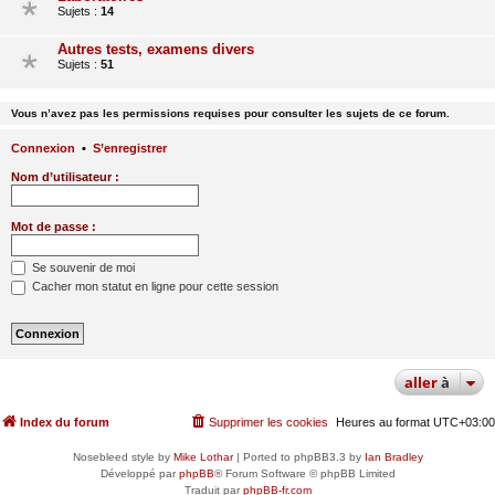
Sujets :
14
Autres tests, examens divers
Sujets :
51
Vous n’avez pas les permissions requises pour consulter les sujets de ce forum.
Connexion
•
S’enregistrer
Nom d’utilisateur :
Mot de passe :
Se souvenir de moi
Cacher mon statut en ligne pour cette session
aller
à
Index du forum
Supprimer les cookies
Heures au format
UTC+03:00
Nosebleed style by
Mike Lothar
| Ported to phpBB3.3 by
Ian Bradley
Développé par
phpBB
® Forum Software © phpBB Limited
Traduit par
phpBB-fr.com