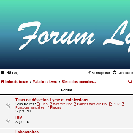
FAQ
S’enregistrer
Connexion
Index du forum
Maladie de Lyme
Sérologies, ponctions lombaires, IRM et autres examens
Forum
Tests de détection Lyme et coinfections
Sous-forums :
Elisa
,
Western Blot
,
Bandes Western Blot
,
PCR
,
Ponctions lombaires
,
Phages
Sujets :
90
IRM
Sujets :
6
Laboratoires