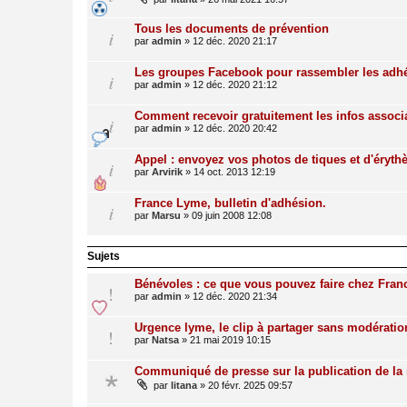
Tous les documents de prévention
par
admin
»
12 déc. 2020 21:17
Les groupes Facebook pour rassembler les adhé
par
admin
»
12 déc. 2020 21:12
Comment recevoir gratuitement les infos associ
par
admin
»
12 déc. 2020 20:42
Appel : envoyez vos photos de tiques et d'éryth
par
Arvirik
»
14 oct. 2013 12:19
France Lyme, bulletin d'adhésion.
par
Marsu
»
09 juin 2008 12:08
Sujets
Bénévoles : ce que vous pouvez faire chez Fra
par
admin
»
12 déc. 2020 21:34
Urgence lyme, le clip à partager sans modératio
par
Natsa
»
21 mai 2019 10:15
Communiqué de presse sur la publication de la
par
litana
»
20 févr. 2025 09:57