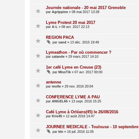
Journée nationale - 20 mai 2017 Grenoble
par
Agrippine
»
08 mai 2017 13:28
Lyme Protest 20 mai 2017
par
A-L
»
08 avr. 2017 22:13
REGION PACA
par
sand
»
13 déc. 2015 19:49
Lymeathon - Par où commencer ?
par
calande
»
29 mars 2017 14:10
1er café Lyme en Creuse (23)
par
MissTik
»
07 avr. 2017 00:00
antenne
par
molle
»
29 nov. 2016 20:04
CONFERENCE LYME A PAU
par
ANGEL65
»
13 sept. 2016 15:25
Café Lyme à Orléans(45) le 26/08/2016
par
Kris45
»
12 août 2016 14:47
JOURNEE MEDICALE - Toulouse - 10 septembre
par
kln
»
16 juil. 2016 11:05