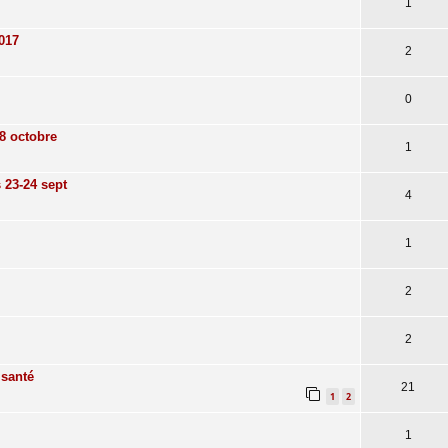
1
017
2
0
28 octobre
1
 23-24 sept
4
1
2
2
 santé
21
1
2
1