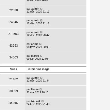
par
admin
22038
12 déc. 2020 21:17
par
admin
24646
12 déc. 2020 21:12
par
admin
219553
12 déc. 2020 20:42
par
annie
43653
08 févr. 2021 00:05
par
Marsu
34503
09 juin 2008 12:08
Vues
Dernier message
par
admin
21482
12 déc. 2020 21:34
par
Natsa
30399
21 mai 2019 10:15
par
triassik
103887
24 févr. 2025 21:43