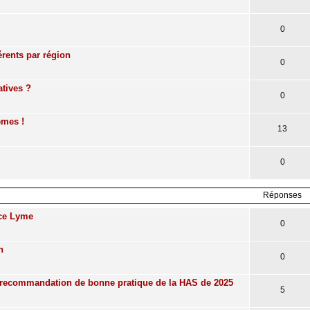
0
rents par région
0
atives ?
0
èmes !
13
0
Réponses
nce Lyme
0
n
0
 recommandation de bonne pratique de la HAS de 2025
5