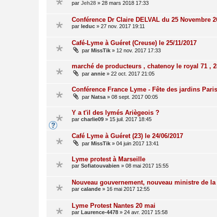
par
Jeh28
»
28 mars 2018 17:33
Conférence Dr Claire DELVAL du 25 Novembre 2
par
leduc
»
27 nov. 2017 19:11
Café-Lyme à Guéret (Creuse) le 25/11/2017
par
MissTik
»
12 nov. 2017 17:33
marché de producteurs , chatenoy le royal 71 , 
par
annie
»
22 oct. 2017 21:05
Conférence France Lyme - Fête des jardins Paris
par
Natsa
»
08 sept. 2017 00:05
Y a t'il des lymés Ariègeois ?
par
charlie09
»
15 juil. 2017 18:45
Café Lyme à Guéret (23) le 24/06/2017
par
MissTik
»
04 juin 2017 13:41
Lyme protest à Marseille
par
Sofiatouvabien
»
08 mai 2017 15:55
Nouveau gouvernement, nouveau ministre de la
par
calande
»
16 mai 2017 12:55
Lyme Protest Nantes 20 mai
par
Laurence-4478
»
24 avr. 2017 15:58