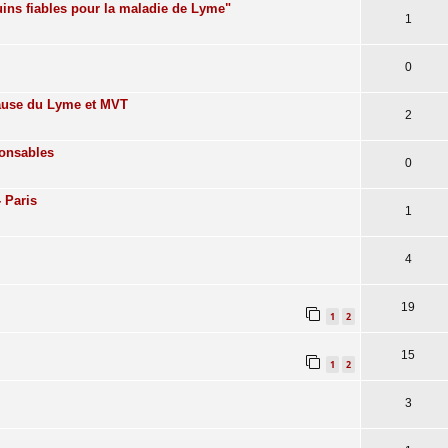
uins fiables pour la maladie de Lyme"
1
0
cause du Lyme et MVT
2
ponsables
0
 Paris
1
4
19
1
2
15
1
2
3