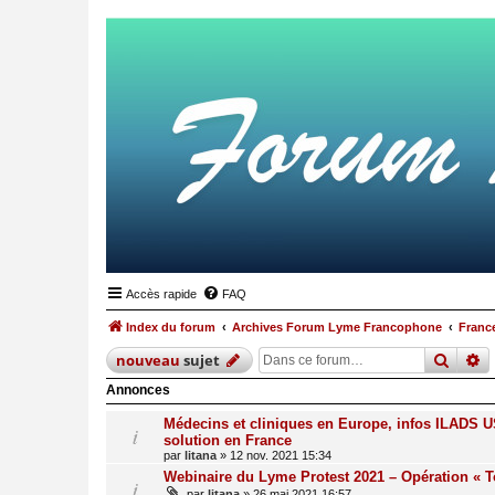
Accès rapide
FAQ
Index du forum
Archives Forum Lyme Francophone
France
reche
r
nouveau
sujet
Annonces
Médecins et cliniques en Europe, infos ILADS US
solution en France
par
litana
»
12 nov. 2021 15:34
Webinaire du Lyme Protest 2021 – Opération « T
par
litana
»
26 mai 2021 16:57