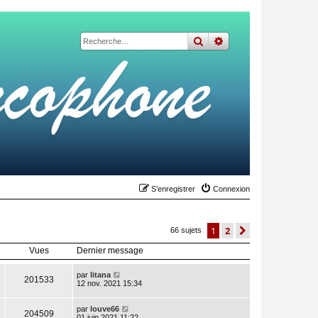
rechercher
recherche
avancée
S’enregistrer
Connexion
1
2
suivante
66 sujets
Vues
Dernier message
par
litana
201533
12 nov. 2021 15:34
par
louve66
204509
01 juin 2021 11:22