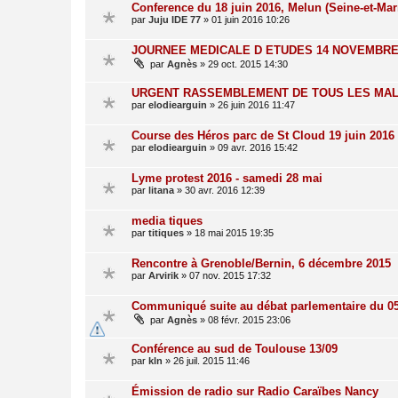
Conference du 18 juin 2016, Melun (Seine-et-Mar
par
Juju IDE 77
»
01 juin 2016 10:26
JOURNEE MEDICALE D ETUDES 14 NOVEMBRE
par
Agnès
»
29 oct. 2015 14:30
URGENT RASSEMBLEMENT DE TOUS LES MALAD
par
elodiearguin
»
26 juin 2016 11:47
Course des Héros parc de St Cloud 19 juin 2
par
elodiearguin
»
09 avr. 2016 15:42
Lyme protest 2016 - samedi 28 mai
par
litana
»
30 avr. 2016 12:39
media tiques
par
titiques
»
18 mai 2015 19:35
Rencontre à Grenoble/Bernin, 6 décembre 2015
par
Arvirik
»
07 nov. 2015 17:32
Communiqué suite au débat parlementaire du 05 
par
Agnès
»
08 févr. 2015 23:06
Conférence au sud de Toulouse 13/09
par
kln
»
26 juil. 2015 11:46
Émission de radio sur Radio Caraïbes Nancy