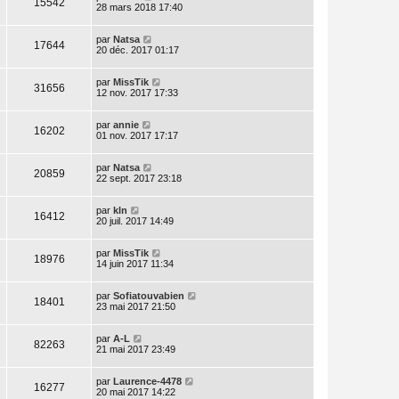
15542
28 mars 2018 17:40
par
Natsa
17644
20 déc. 2017 01:17
par
MissTik
31656
12 nov. 2017 17:33
par
annie
16202
01 nov. 2017 17:17
par
Natsa
20859
22 sept. 2017 23:18
par
kln
16412
20 juil. 2017 14:49
par
MissTik
18976
14 juin 2017 11:34
par
Sofiatouvabien
18401
23 mai 2017 21:50
par
A-L
82263
21 mai 2017 23:49
par
Laurence-4478
16277
20 mai 2017 14:22