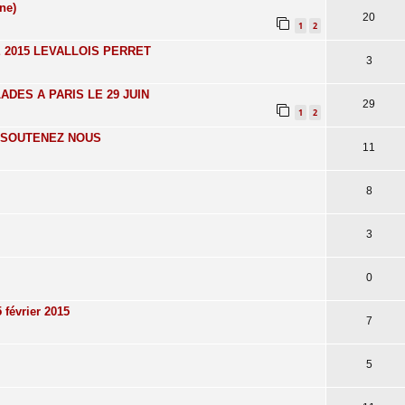
ne)
20
1
2
 2015 LEVALLOIS PERRET
3
ES A PARIS LE 29 JUIN
29
1
2
016 SOUTENEZ NOUS
11
8
3
0
février 2015
7
5