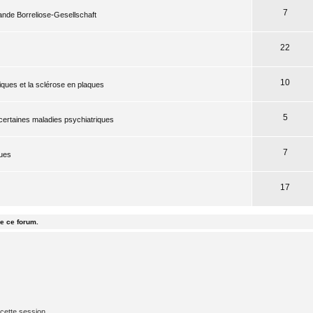
7
mande Borreliose-Gesellschaft
22
10
iques et la sclérose en plaques
5
 certaines maladies psychiatriques
7
ques
17
e ce forum.
cette session