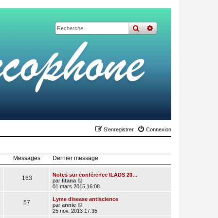
rechercher
recherche
avancée
S’enregistrer
Connexion
Messages
Dernier message
Notes sur conférence ILADS 20…
163
V
par
litana
o
01 mars 2015 16:08
i
r
Lyme disease antiscience
57
l
V
par
annie
e
o
25 nov. 2013 17:35
d
i