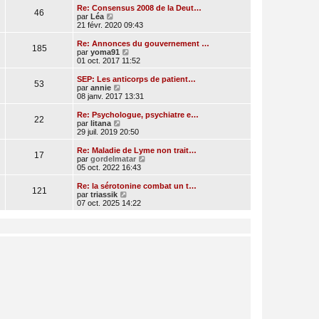
e
r
Re: Consensus 2008 de la Deut…
46
r
l
V
par
Léa
n
e
o
21 févr. 2020 09:43
i
d
i
e
e
r
Re: Annonces du gouvernement …
r
185
r
l
V
par
yoma91
m
n
e
o
01 oct. 2017 11:52
e
i
d
i
s
e
e
r
SEP: Les anticorps de patient…
s
r
53
r
l
V
par
annie
a
m
n
e
o
08 janv. 2017 13:31
g
e
i
d
i
e
s
e
e
r
Re: Psychologue, psychiatre e…
s
r
22
r
l
V
par
litana
a
m
n
e
o
29 juil. 2019 20:50
g
e
i
d
i
e
s
e
e
r
Re: Maladie de Lyme non trait…
s
r
17
r
l
V
par
gordelmatar
a
m
n
e
o
05 oct. 2022 16:43
g
e
i
d
i
e
s
e
e
r
Re: la sérotonine combat un t…
s
r
121
r
l
V
par
triassik
a
m
n
e
o
07 oct. 2025 14:22
g
e
i
d
i
e
s
e
e
r
s
r
r
l
a
m
n
e
g
e
i
d
e
s
e
e
s
r
r
a
m
n
g
e
i
e
s
e
s
r
a
m
g
e