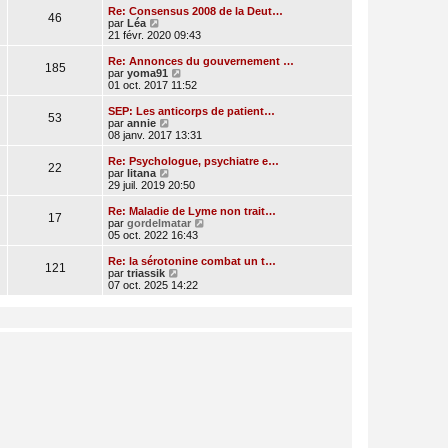
e
r
Re: Consensus 2008 de la Deut…
46
r
l
V
par
Léa
n
e
o
21 févr. 2020 09:43
i
d
i
e
e
r
Re: Annonces du gouvernement …
r
185
r
l
V
par
yoma91
m
n
e
o
01 oct. 2017 11:52
e
i
d
i
s
e
e
r
SEP: Les anticorps de patient…
s
r
53
r
l
V
par
annie
a
m
n
e
o
08 janv. 2017 13:31
g
e
i
d
i
e
s
e
e
r
Re: Psychologue, psychiatre e…
s
r
22
r
l
V
par
litana
a
m
n
e
o
29 juil. 2019 20:50
g
e
i
d
i
e
s
e
e
r
Re: Maladie de Lyme non trait…
s
r
17
r
l
V
par
gordelmatar
a
m
n
e
o
05 oct. 2022 16:43
g
e
i
d
i
e
s
e
e
r
Re: la sérotonine combat un t…
s
r
121
r
l
V
par
triassik
a
m
n
e
o
07 oct. 2025 14:22
g
e
i
d
i
e
s
e
e
r
s
r
r
l
a
m
n
e
g
e
i
d
e
s
e
e
s
r
r
a
m
n
g
e
i
e
s
e
s
r
a
m
g
e