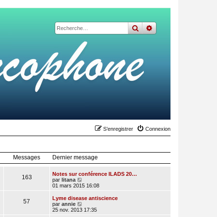
rechercher
recherche
avancée
S’enregistrer
Connexion
Messages
Dernier message
Notes sur conférence ILADS 20…
163
V
par
litana
o
01 mars 2015 16:08
i
r
Lyme disease antiscience
57
l
V
par
annie
e
o
25 nov. 2013 17:35
d
i