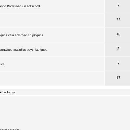
7
mande Borreliose-Gesellschaft
22
10
iques et la sclérose en plaques
5
 certaines maladies psychiatriques
7
ques
17
e ce forum.
cette session