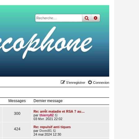
rechercher
recherche
avancée
S’enregistrer
Connexion
Messages
Dernier message
Re: arrêt maladie et RSA ? au…
300
V
par
thierry82
o
03 févr. 2021 22:02
i
r
Re: repulsif anti tiques
424
l
V
par
Domi81
e
o
24 mai 2024 12:30
d
i