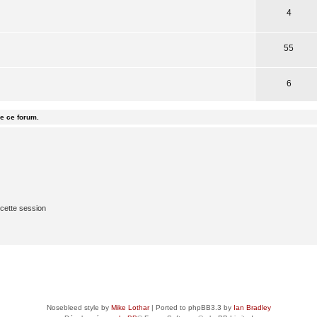
4
55
6
e ce forum.
cette session
Nosebleed style by
Mike Lothar
| Ported to phpBB3.3 by
Ian Bradley