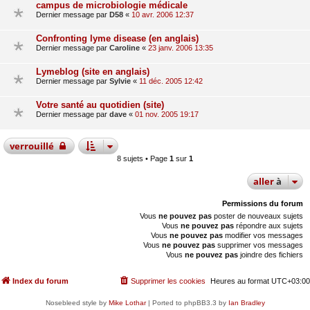
campus de microbiologie médicale
Dernier message par
D58
«
10 avr. 2006 12:37
Confronting lyme disease (en anglais)
Dernier message par
Caroline
«
23 janv. 2006 13:35
Lymeblog (site en anglais)
Dernier message par
Sylvie
«
11 déc. 2005 12:42
Votre santé au quotidien (site)
Dernier message par
dave
«
01 nov. 2005 19:17
verrouillé
8 sujets • Page
1
sur
1
aller
à
Permissions du forum
Vous
ne pouvez pas
poster de nouveaux sujets
Vous
ne pouvez pas
répondre aux sujets
Vous
ne pouvez pas
modifier vos messages
Vous
ne pouvez pas
supprimer vos messages
Vous
ne pouvez pas
joindre des fichiers
Index du forum
Supprimer les cookies
Heures au format
UTC+03:00
Nosebleed style by
Mike Lothar
| Ported to phpBB3.3 by
Ian Bradley