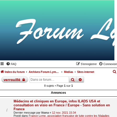
FAQ
S’enregistrer
Connexion
Index du forum
Archives Forum Lyme Francophone
Medias
Sites internet
rechercher
recherche
avancée
verrouillé
8 sujets • Page
1
sur
1
Annonces
Médecins et cliniques en Europe, infos ILADS USA et
consultation en visio en France / Europe - Sans solution en
France
Dernier message par
litana
«
12 nov. 2021 15:34
Posté dans
France Lyme, association française de lutte contre les Maladies