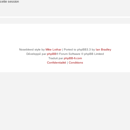
cette session
Nosebleed style by
Mike Lothar
| Ported to phpBB3.3 by
Ian Bradley
Développé par
phpBB
® Forum Software © phpBB Limited
Traduit par
phpBB-fr.com
Confidentialité
|
Conditions