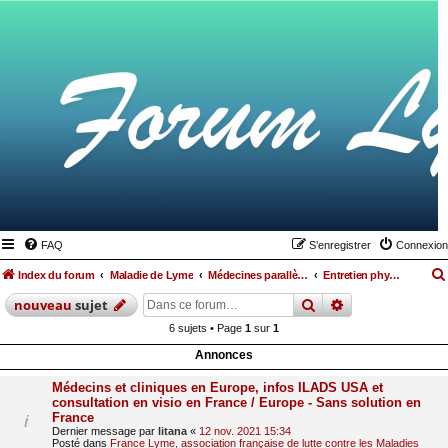
FAQ
S’enregistrer
Connexion
Index du forum
Maladie de Lyme
Médecines parallèles, alimentation et hygiène de vie
Entretien physique
rechercher
recherche
avan
nouveau
sujet
6 sujets • Page
1
sur
1
Annonces
Médecins et cliniques en Europe, infos ILADS USA et
consultation en visio en France / Europe - Sans solution en
France
Dernier message par
litana
«
12 nov. 2021 15:34
Posté dans
France Lyme, association française de lutte contre les Maladies