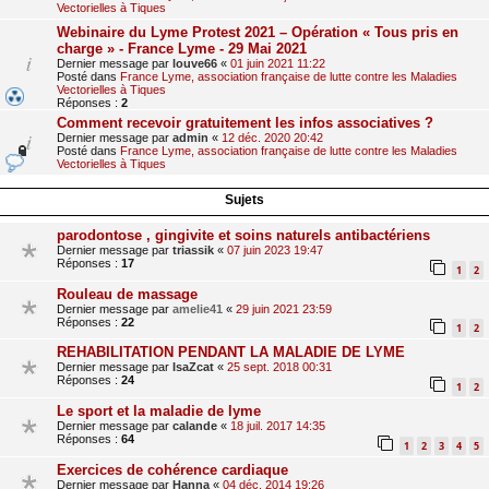
Vectorielles à Tiques
Webinaire du Lyme Protest 2021 – Opération « Tous pris en
charge » - France Lyme - 29 Mai 2021
Dernier message par
louve66
«
01 juin 2021 11:22
Posté dans
France Lyme, association française de lutte contre les Maladies
Vectorielles à Tiques
Réponses :
2
Comment recevoir gratuitement les infos associatives ?
Dernier message par
admin
«
12 déc. 2020 20:42
Posté dans
France Lyme, association française de lutte contre les Maladies
Vectorielles à Tiques
Sujets
parodontose , gingivite et soins naturels antibactériens
Dernier message par
triassik
«
07 juin 2023 19:47
Réponses :
17
1
2
Rouleau de massage
Dernier message par
amelie41
«
29 juin 2021 23:59
Réponses :
22
1
2
REHABILITATION PENDANT LA MALADIE DE LYME
Dernier message par
IsaZcat
«
25 sept. 2018 00:31
Réponses :
24
1
2
Le sport et la maladie de lyme
Dernier message par
calande
«
18 juil. 2017 14:35
Réponses :
64
1
2
3
4
5
Exercices de cohérence cardiaque
Dernier message par
Hanna
«
04 déc. 2014 19:26