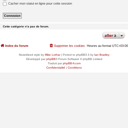
Cacher mon statut en ligne pour cette session
Cette catégorie n’a pas de forum.
aller
à
Index du forum
Supprimer les cookies
Heures au format
UTC+03:00
Nosebleed style by
Mike Lothar
| Ported to phpBB3.3 by
Ian Bradley
Développé par
phpBB
® Forum Software © phpBB Limited
Traduit par
phpBB-fr.com
Confidentialité
|
Conditions