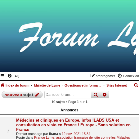
FAQ
S’enregistrer
Connexion
Index du forum
Maladie de Lyme
Questions et informations médicales relatives à la maladie de Lyme et les maladies vectorielles à tiques
Sites Internet
rechercher
recherche
avan
nouveau
sujet
10 sujets • Page
1
sur
1
Annonces
Médecins et cliniques en Europe, infos ILADS USA et
consultation en visio en France / Europe - Sans solution en
France
Dernier message par
litana
«
12 nov. 2021 15:34
Posté dans
France Lyme, association française de lutte contre les Maladies