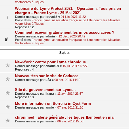
Vectorielles à Tiques
Webinaire du Lyme Protest 2021 – Opération « Tous pris en
charge » - France Lyme - 29 Mai 2021
Dernier message par
louve66
«
01 juin 2021 11:22
Posté dans
France Lyme, association française de lutte contre les Maladies
Vectorielles à Tiques
Réponses :
2
Comment recevoir gratuitement les infos associatives ?
Dernier message par
admin
«
12 déc. 2020 20:42
Posté dans
France Lyme, association française de lutte contre les Maladies
Vectorielles à Tiques
Sujets
New-York : centre pour Lyme chronique
Dernier message par
charlie09
«
15 juil. 2017 18:27
Réponses :
4
Nouveautées sur le site de Caducee
Dernier message par
Léa
«
08 oct. 2016 14:19
Site du gouvernement sur Lyme...
Dernier message par
litana
«
11 avr. 2014 23:57
Réponses :
3
More information on Borrelia in Cyst Form
Dernier message par
annie
«
07 avr. 2012 21:10
chronimed : alerte générale , les tiques flambent en mai
Dernier message par
annie
«
06 avr. 2012 15:50