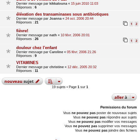
Dernier message par
kikkalouna
«
15 juin 2010 11:03
Réponses :
6
élévation des transaminases sous antibiotiques
Dernier message par
Joanna
«
24 oct. 2006 20:44
Réponses :
21
1
2
fièvre!
Dernier message par
nath
«
10 févr. 2006 20:01
Réponses :
26
1
2
douleur chez l'enfant
Dernier message par
Caroline
«
05 févr. 2006 21:26
Réponses :
9
VITAMINES
Dernier message par
christine
«
12 déc. 2005 20:32
Réponses :
11
nouveau
sujet
19 sujets • Page
1
sur
1
aller
à
Permissions du forum
Vous
ne pouvez pas
poster de nouveaux sujets
Vous
ne pouvez pas
répondre aux sujets
Vous
ne pouvez pas
modifier vos messages
Vous
ne pouvez pas
supprimer vos messages
Vous
ne pouvez pas
joindre des fichiers