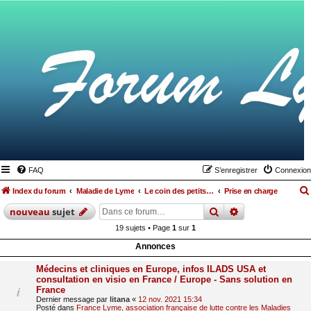
FAQ
S’enregistrer
Connexion
Index du forum
Maladie de Lyme
Le coin des petits lymés
Prise en charge
rechercher
recherche
avan
nouveau
sujet
19 sujets • Page
1
sur
1
Annonces
Médecins et cliniques en Europe, infos ILADS USA et
consultation en visio en France / Europe - Sans solution en
France
Dernier message par
litana
«
12 nov. 2021 15:34
Posté dans
France Lyme, association française de lutte contre les Maladies