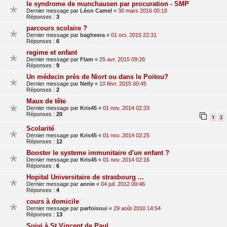
le syndrome de munchausen par procuration - SMP
Dernier message par
Léon Camel
«
30 mars 2016 00:18
Réponses :
3
parcours scolaire ?
Dernier message par
bagheera
«
01 oct. 2015 22:31
Réponses :
6
regime et enfant
Dernier message par
Flam
«
25 avr. 2015 09:26
Réponses :
9
Un médecin près de Niort ou dans le Poitou?
Dernier message par
Nelly
«
10 févr. 2015 00:45
Réponses :
2
Maux de tête
Dernier message par
Kris45
«
01 nov. 2014 02:33
Réponses :
20
1
2
Scolarité
Dernier message par
Kris45
«
01 nov. 2014 02:25
Réponses :
12
Booster le systeme immunitaire d'un enfant ?
Dernier message par
Kris45
«
01 nov. 2014 02:16
Réponses :
6
Hopital Universitaire de strasbourg ...
Dernier message par
annie
«
04 juil. 2012 00:46
Réponses :
4
cours à domicile
Dernier message par
parfoisoui
«
29 août 2010 14:54
Réponses :
13
Suivi à St Vincent de Paul