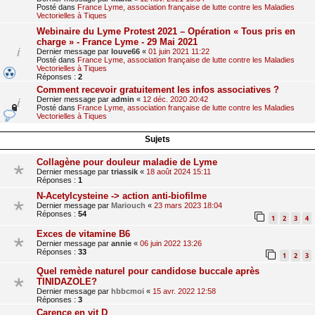
Posté dans
France Lyme, association française de lutte contre les Maladies
Vectorielles à Tiques
Webinaire du Lyme Protest 2021 – Opération « Tous pris en
charge » - France Lyme - 29 Mai 2021
Dernier message par
louve66
«
01 juin 2021 11:22
Posté dans
France Lyme, association française de lutte contre les Maladies
Vectorielles à Tiques
Réponses :
2
Comment recevoir gratuitement les infos associatives ?
Dernier message par
admin
«
12 déc. 2020 20:42
Posté dans
France Lyme, association française de lutte contre les Maladies
Vectorielles à Tiques
Sujets
Collagène pour douleur maladie de Lyme
Dernier message par
triassik
«
18 août 2024 15:11
Réponses :
1
N-Acetylcysteine -> action anti-biofilme
Dernier message par
Mariouch
«
23 mars 2023 18:04
Réponses :
54
1
2
3
4
Exces de vitamine B6
Dernier message par
annie
«
06 juin 2022 13:26
Réponses :
33
1
2
3
Quel remède naturel pour candidose buccale après
TINIDAZOLE?
Dernier message par
hbbcmoi
«
15 avr. 2022 12:58
Réponses :
3
Carence en vit D