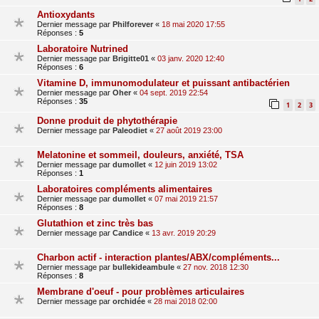
Antioxydants
Dernier message par
Philforever
«
18 mai 2020 17:55
Réponses :
5
Laboratoire Nutrined
Dernier message par
Brigitte01
«
03 janv. 2020 12:40
Réponses :
6
Vitamine D, immunomodulateur et puissant antibactérien
Dernier message par
Oher
«
04 sept. 2019 22:54
Réponses :
35
1
2
3
Donne produit de phytothérapie
Dernier message par
Paleodiet
«
27 août 2019 23:00
Melatonine et sommeil, douleurs, anxiété, TSA
Dernier message par
dumollet
«
12 juin 2019 13:02
Réponses :
1
Laboratoires compléments alimentaires
Dernier message par
dumollet
«
07 mai 2019 21:57
Réponses :
8
Glutathion et zinc très bas
Dernier message par
Candice
«
13 avr. 2019 20:29
Charbon actif - interaction plantes/ABX/compléments...
Dernier message par
bullekideambule
«
27 nov. 2018 12:30
Réponses :
8
Membrane d'oeuf - pour problèmes articulaires
Dernier message par
orchidée
«
28 mai 2018 02:00