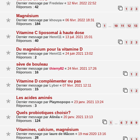
Dernier message par
Fredelav
«
12 févr. 2022 22:52
Réponses :
42
1
2
3
Magnésium
Dernier message par
khouya
«
06 févr. 2022 18:31
Réponses :
184
1
10
11
12
13
…
Vitamine C liposomal à haute dose
Dernier message par
Henri11
«
13 juil. 2021 15:01
Réponses :
40
1
2
3
Du magnésium pour la vitamine D
Dernier message par
Henri11
«
24 juin 2021 13:02
Réponses :
2
sève de bouleau
Dernier message par
thierry82
«
24 févr. 2021 17:26
Réponses :
16
1
2
Vitamine D complémenter ou pas
Dernier message par
Lyber
«
07 févr. 2021 12:11
Réponses :
15
1
2
Les acides aminés
Dernier message par
Playmopopo
«
23 janv. 2021 13:24
Réponses :
3
Quels probiotiques choisir?
Dernier message par
Alinéa
«
20 janv. 2021 13:13
Réponses :
124
1
6
7
8
9
…
Vitamines, calcium, magnésium
Dernier message par
laure de Mâcon
«
19 mai 2020 13:16
Réponses :
28
1
2