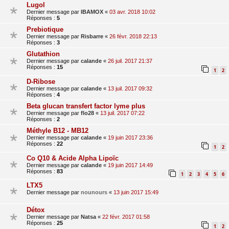
Lugol
Dernier message par
IBAMOX
«
03 avr. 2018 10:02
Réponses :
5
Prebiotique
Dernier message par
Risbarre
«
26 févr. 2018 22:13
Réponses :
3
Glutathion
Dernier message par
calande
«
26 juil. 2017 21:37
Réponses :
15
1
2
D-Ribose
Dernier message par
calande
«
13 juil. 2017 09:32
Réponses :
4
Beta glucan transfert factor lyme plus
Dernier message par
flo28
«
13 juil. 2017 07:22
Réponses :
2
Méthyle B12 - MB12
Dernier message par
calande
«
19 juin 2017 23:36
Réponses :
22
1
2
Co Q10 & Acide Alpha Lipoïc
Dernier message par
calande
«
19 juin 2017 14:49
Réponses :
83
1
2
3
4
5
6
LTX5
Dernier message par
nounours
«
13 juin 2017 15:49
Détox
Dernier message par
Natsa
«
22 févr. 2017 01:58
Réponses :
25
1
2