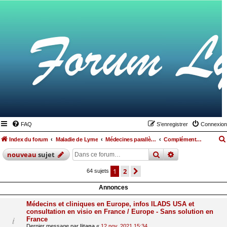
FAQ
S’enregistrer
Connexion
Index du forum
Maladie de Lyme
Médecines parallèles, alimentation et hygiène de vie
Compléments, minéraux et vitamines
rechercher
recherche
avan
nouveau
sujet
1
2
suivante
64 sujets
Annonces
Médecins et cliniques en Europe, infos ILADS USA et
consultation en visio en France / Europe - Sans solution en
France
Dernier message par
litana
«
12 nov. 2021 15:34