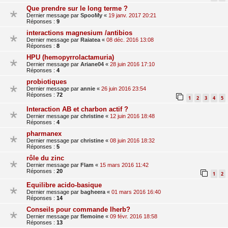
Que prendre sur le long terme ?
Dernier message par
SpooMy
«
19 janv. 2017 20:21
Réponses :
9
interactions magnesium /antibios
Dernier message par
Raiatea
«
08 déc. 2016 13:08
Réponses :
8
HPU (hemopyrrolactamuria)
Dernier message par
Ariane04
«
28 juin 2016 17:10
Réponses :
4
probiotiques
Dernier message par
annie
«
26 juin 2016 23:54
Réponses :
72
1
2
3
4
5
Interaction AB et charbon actif ?
Dernier message par
christine
«
12 juin 2016 18:48
Réponses :
4
pharmanex
Dernier message par
christine
«
08 juin 2016 18:32
Réponses :
5
rôle du zinc
Dernier message par
Flam
«
15 mars 2016 11:42
Réponses :
20
1
2
Equilibre acido-basique
Dernier message par
bagheera
«
01 mars 2016 16:40
Réponses :
14
Conseils pour commande Iherb?
Dernier message par
flemoine
«
09 févr. 2016 18:58
Réponses :
13