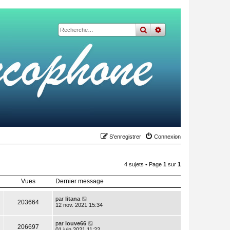
rechercher
recherche
avancée
S’enregistrer
Connexion
4 sujets • Page
1
sur
1
Vues
Dernier message
par
litana
203664
12 nov. 2021 15:34
par
louve66
206697
01 juin 2021 11:22