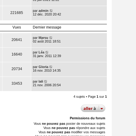
par
admin
221685
12 déc. 2020 20:42
Vues
Dernier message
par
Marsu
20641
02 août 2011 18:51
par
Léa
16640
31 janv. 2011 12:39
par
Gloria
20734
16 nov. 2010 14:35
par
lali
33453
21 nov. 2006 20:54
4 sujets • Page
1
sur
1
aller
à
Permissions du forum
Vous
ne pouvez pas
poster de nouveaux sujets
Vous
ne pouvez pas
répondre aux sujets
Vous
ne pouvez pas
modifier vos messages