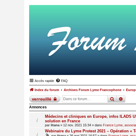
Accès rapide
FAQ
Index du forum
Archives Forum Lyme Francophone
Europ
recherche
reche
verrouillé
Annonces
Médecins et cliniques en Europe, infos ILADS US
solution en France
par
litana
»
12 nov. 2021 15:34
» dans
France Lyme, associati
Webinaire du Lyme Protest 2021 – Opération « T
par
litana
»
26 mai 2021 16:57
» dans
France Lyme, assoc