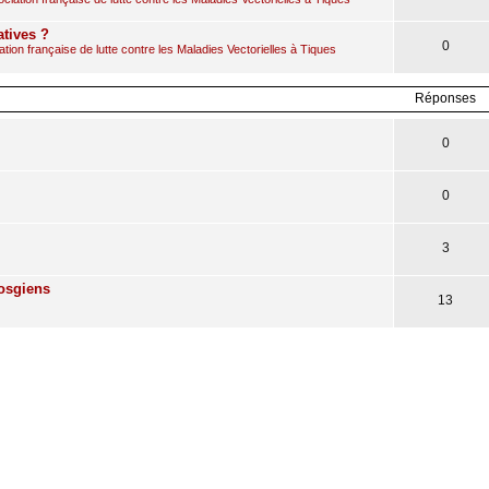
atives ?
0
ion française de lutte contre les Maladies Vectorielles à Tiques
Réponses
0
0
3
Vosgiens
13