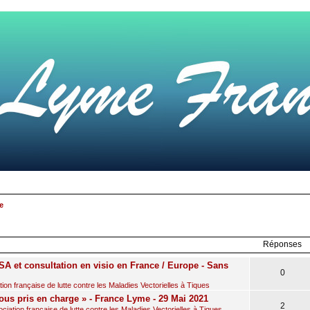
e
r
rche
avancée
Réponses
A et consultation en visio en France / Europe - Sans
0
on française de lutte contre les Maladies Vectorielles à Tiques
ous pris en charge » - France Lyme - 29 Mai 2021
2
iation française de lutte contre les Maladies Vectorielles à Tiques