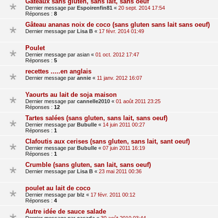
Gâteaux sans gluten, sans lait, sans oeuf
Dernier message par
Espoirenfin81
«
20 sept. 2014 17:54
Réponses :
8
Gâteau ananas noix de coco (sans gluten sans lait sans oeuf)
Dernier message par
Lisa B
«
17 févr. 2014 01:49
Poulet
Dernier message par
asian
«
01 oct. 2012 17:47
Réponses :
5
recettes .....en anglais
Dernier message par
annie
«
11 janv. 2012 16:07
Yaourts au lait de soja maison
Dernier message par
cannelle2010
«
01 août 2011 23:25
Réponses :
12
Tartes salées (sans gluten, sans lait, sans oeuf)
Dernier message par
Bubulle
«
14 juin 2011 00:27
Réponses :
1
Clafoutis aux cerises (sans gluten, sans lait, sant oeuf)
Dernier message par
Bubulle
«
07 juin 2011 16:19
Réponses :
1
Crumble (sans gluten, san lait, sans oeuf)
Dernier message par
Lisa B
«
23 mai 2011 00:36
poulet au lait de coco
Dernier message par
blz
«
17 févr. 2011 00:12
Réponses :
4
Autre idée de sauce salade