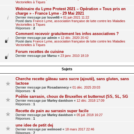
Vectorielles à Tiques
Webinaire du Lyme Protest 2021 – Opération « Tous pris en
charge » - France Lyme - 29 Mai 2021
Dernier message par
louve66
«
01 juin 2021 11:22
Posté dans
France Lyme, association française de lutte contre les Maladies
Vectorielles à Tiques
Réponses :
2
Comment recevoir gratuitement les infos associatives ?
Dernier message par
admin
«
12 déc. 2020 20:42
Posté dans
France Lyme, association française de lutte contre les Maladies
Vectorielles à Tiques
Forum recettes de cuisine
Dernier message par
Marsu
«
23 janv. 2010 18:19
Sujets
Cherche recette gâteau sans sucre (ajouté), sans gluten, sans
lactose
Dernier message par
Rosadannecy
«
01 déc. 2025 20:03
Réponses :
6
Poêlée sarrasin, choux de Bruxelles et butternut (SS, SL, SG
Dernier message par
Marley davidson
«
12 déc. 2018 17:09
Réponses :
1
Recette de pain au sarrasin super facile
Dernier message par
Marley davidson
«
05 juil. 2018 16:27
Réponses :
1
une idee de petit dej
Dernier message par
welmoed
«
18 mars 2017 22:46
Réponses :
7