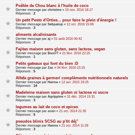
Poêlée de Chou blanc à l'huile de coco
Dernier message par
christine
«
15 nov. 2016 18:17
Réponses :
2
Un petit Pesto d'Orties... pour faire le plein d'énergie !
Dernier message par
Sebpatop
«
12 oct. 2016 15:06
Réponses :
3
aliments alcalinisants
Dernier message par
aj
«
01 août 2016 00:42
Réponses :
2
Fajitas maison sans gluten, sans lactose, vegan
Dernier message par
$issi77
«
21 févr. 2016 22:25
Réponses :
1
Petits gateaux qui font du bien :D
Dernier message par
Zaz
«
04 févr. 2016 23:15
Réponses :
5
Alfafa graines à germer/ compléments nutritionnels naturels
Dernier message par
Hanna
«
12 avr. 2015 18:25
Réponses :
14
Madeleine maison sans gluten ni lactose ni sucre
Dernier message par
Agrippine
«
31 déc. 2014 15:31
Réponses :
3
legumes au lait de coco et epices
Dernier message par
asian
«
21 oct. 2014 21:35
Réponses :
5
pseudos blinis SCSG au p'tit déj"
Dernier message par
Hanna
«
21 oct. 2014 11:28
Réponses :
3