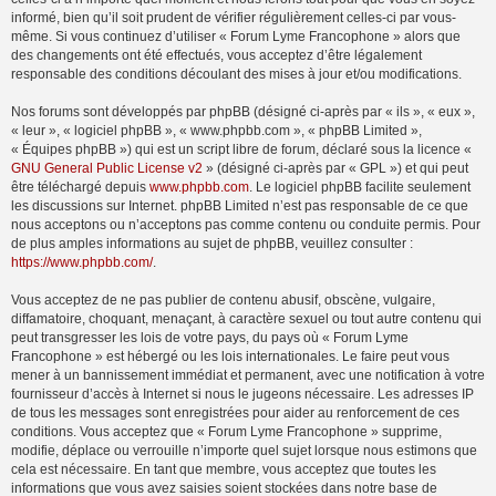
informé, bien qu’il soit prudent de vérifier régulièrement celles-ci par vous-
même. Si vous continuez d’utiliser « Forum Lyme Francophone » alors que
des changements ont été effectués, vous acceptez d’être légalement
responsable des conditions découlant des mises à jour et/ou modifications.
Nos forums sont développés par phpBB (désigné ci-après par « ils », « eux »,
« leur », « logiciel phpBB », « www.phpbb.com », « phpBB Limited »,
« Équipes phpBB ») qui est un script libre de forum, déclaré sous la licence «
GNU General Public License v2
» (désigné ci-après par « GPL ») et qui peut
être téléchargé depuis
www.phpbb.com
. Le logiciel phpBB facilite seulement
les discussions sur Internet. phpBB Limited n’est pas responsable de ce que
nous acceptons ou n’acceptons pas comme contenu ou conduite permis. Pour
de plus amples informations au sujet de phpBB, veuillez consulter :
https://www.phpbb.com/
.
Vous acceptez de ne pas publier de contenu abusif, obscène, vulgaire,
diffamatoire, choquant, menaçant, à caractère sexuel ou tout autre contenu qui
peut transgresser les lois de votre pays, du pays où « Forum Lyme
Francophone » est hébergé ou les lois internationales. Le faire peut vous
mener à un bannissement immédiat et permanent, avec une notification à votre
fournisseur d’accès à Internet si nous le jugeons nécessaire. Les adresses IP
de tous les messages sont enregistrées pour aider au renforcement de ces
conditions. Vous acceptez que « Forum Lyme Francophone » supprime,
modifie, déplace ou verrouille n’importe quel sujet lorsque nous estimons que
cela est nécessaire. En tant que membre, vous acceptez que toutes les
informations que vous avez saisies soient stockées dans notre base de