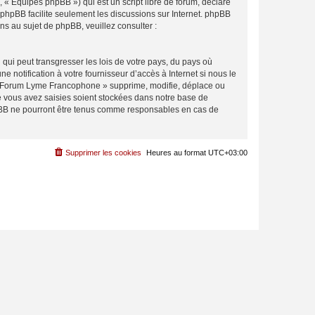
 « Équipes phpBB ») qui est un script libre de forum, déclaré
l phpBB facilite seulement les discussions sur Internet. phpBB
 au sujet de phpBB, veuillez consulter :
qui peut transgresser les lois de votre pays, du pays où
notification à votre fournisseur d’accès à Internet si nous le
 « Forum Lyme Francophone » supprime, modifie, déplace ou
e vous avez saisies soient stockées dans notre base de
hpBB ne pourront être tenus comme responsables en cas de
Supprimer les cookies
Heures au format
UTC+03:00