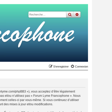
rechercher
recherche
avancée
S’enregistrer
Connexion
umlyme.com/phpBB3 »), vous acceptez d’être légalement
 pas et/ou n’utilisez pas « Forum Lyme Francophone ». Nous
ement celles-ci par vous-même. Si vous continuez d’utiliser
 des mises à jour et/ou modifications.