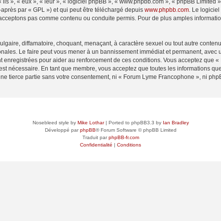
ls », « eux », « leur », « logiciel phpBB », « www.phpbb.com », « phpBB Limited »,
-après par « GPL ») et qui peut être téléchargé depuis
www.phpbb.com
. Le logicie
acceptons pas comme contenu ou conduite permis. Pour de plus amples informations
lgaire, diffamatoire, choquant, menaçant, à caractère sexuel ou tout autre contenu 
ales. Le faire peut vous mener à un bannissement immédiat et permanent, avec une 
t enregistrées pour aider au renforcement de ces conditions. Vous acceptez que
 est nécessaire. En tant que membre, vous acceptez que toutes les informations qu
 une tierce partie sans votre consentement, ni « Forum Lyme Francophone », ni p
Nosebleed style by
Mike Lothar
| Ported to phpBB3.3 by
Ian Bradley
Développé par
phpBB
® Forum Software © phpBB Limited
Traduit par
phpBB-fr.com
Confidentialité
|
Conditions