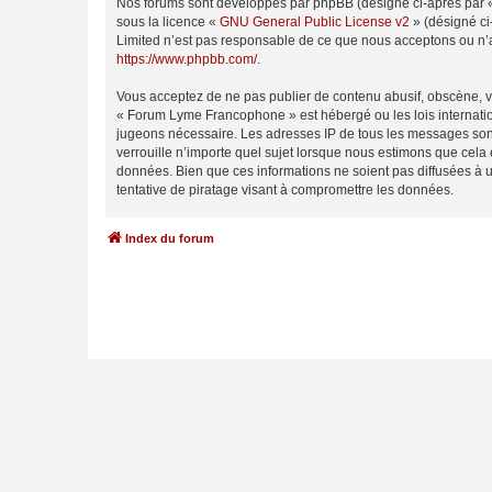
Nos forums sont développés par phpBB (désigné ci-après par « i
sous la licence «
GNU General Public License v2
» (désigné ci
Limited n’est pas responsable de ce que nous acceptons ou n’
https://www.phpbb.com/
.
Vous acceptez de ne pas publier de contenu abusif, obscène, vu
« Forum Lyme Francophone » est hébergé ou les lois internation
jugeons nécessaire. Les adresses IP de tous les messages son
verrouille n’importe quel sujet lorsque nous estimons que cela
données. Bien que ces informations ne soient pas diffusées à
tentative de piratage visant à compromettre les données.
Index du forum