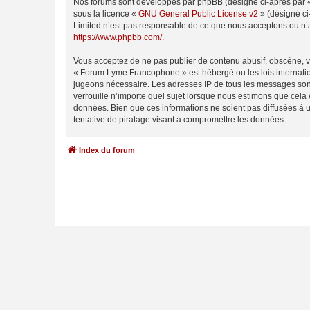
Nos forums sont développés par phpBB (désigné ci-après par « i
sous la licence «
GNU General Public License v2
» (désigné ci
Limited n’est pas responsable de ce que nous acceptons ou n’
https://www.phpbb.com/
.
Vous acceptez de ne pas publier de contenu abusif, obscène, vu
« Forum Lyme Francophone » est hébergé ou les lois internation
jugeons nécessaire. Les adresses IP de tous les messages son
verrouille n’importe quel sujet lorsque nous estimons que cela
données. Bien que ces informations ne soient pas diffusées à
tentative de piratage visant à compromettre les données.
Index du forum