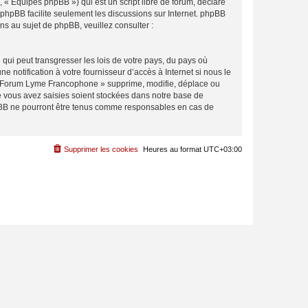
 « Équipes phpBB ») qui est un script libre de forum, déclaré
l phpBB facilite seulement les discussions sur Internet. phpBB
 au sujet de phpBB, veuillez consulter :
qui peut transgresser les lois de votre pays, du pays où
notification à votre fournisseur d’accès à Internet si nous le
 « Forum Lyme Francophone » supprime, modifie, déplace ou
e vous avez saisies soient stockées dans notre base de
hpBB ne pourront être tenus comme responsables en cas de
Supprimer les cookies
Heures au format
UTC+03:00