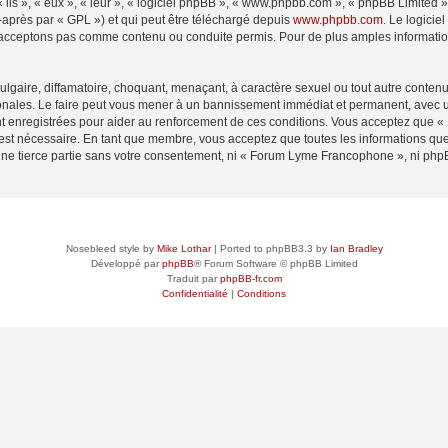
ls », « eux », « leur », « logiciel phpBB », « www.phpbb.com », « phpBB Limited »,
-après par « GPL ») et qui peut être téléchargé depuis
www.phpbb.com
. Le logicie
acceptons pas comme contenu ou conduite permis. Pour de plus amples informations
lgaire, diffamatoire, choquant, menaçant, à caractère sexuel ou tout autre contenu 
ales. Le faire peut vous mener à un bannissement immédiat et permanent, avec une 
t enregistrées pour aider au renforcement de ces conditions. Vous acceptez que
 est nécessaire. En tant que membre, vous acceptez que toutes les informations qu
 une tierce partie sans votre consentement, ni « Forum Lyme Francophone », ni p
Nosebleed style by
Mike Lothar
| Ported to phpBB3.3 by
Ian Bradley
Développé par
phpBB
® Forum Software © phpBB Limited
Traduit par
phpBB-fr.com
Confidentialité
|
Conditions