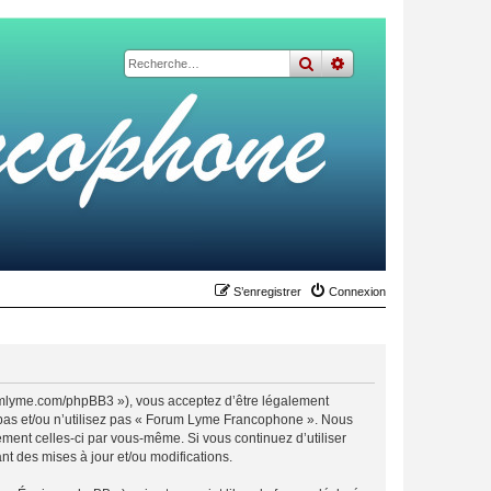
rechercher
recherche
avancée
S’enregistrer
Connexion
umlyme.com/phpBB3 »), vous acceptez d’être légalement
 pas et/ou n’utilisez pas « Forum Lyme Francophone ». Nous
ement celles-ci par vous-même. Si vous continuez d’utiliser
 des mises à jour et/ou modifications.