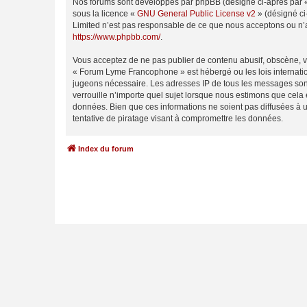
Nos forums sont développés par phpBB (désigné ci-après par « i
sous la licence «
GNU General Public License v2
» (désigné ci
Limited n’est pas responsable de ce que nous acceptons ou n’
https://www.phpbb.com/
.
Vous acceptez de ne pas publier de contenu abusif, obscène, vu
« Forum Lyme Francophone » est hébergé ou les lois internation
jugeons nécessaire. Les adresses IP de tous les messages son
verrouille n’importe quel sujet lorsque nous estimons que cela
données. Bien que ces informations ne soient pas diffusées à
tentative de piratage visant à compromettre les données.
Index du forum