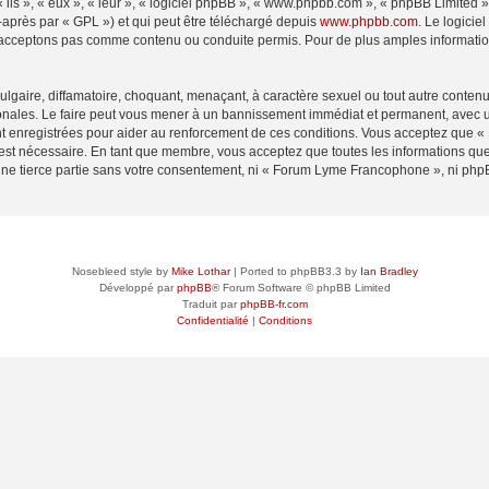
ls », « eux », « leur », « logiciel phpBB », « www.phpbb.com », « phpBB Limited »,
-après par « GPL ») et qui peut être téléchargé depuis
www.phpbb.com
. Le logicie
acceptons pas comme contenu ou conduite permis. Pour de plus amples informations
lgaire, diffamatoire, choquant, menaçant, à caractère sexuel ou tout autre contenu 
ales. Le faire peut vous mener à un bannissement immédiat et permanent, avec une 
t enregistrées pour aider au renforcement de ces conditions. Vous acceptez que
 est nécessaire. En tant que membre, vous acceptez que toutes les informations qu
 une tierce partie sans votre consentement, ni « Forum Lyme Francophone », ni p
Nosebleed style by
Mike Lothar
| Ported to phpBB3.3 by
Ian Bradley
Développé par
phpBB
® Forum Software © phpBB Limited
Traduit par
phpBB-fr.com
Confidentialité
|
Conditions