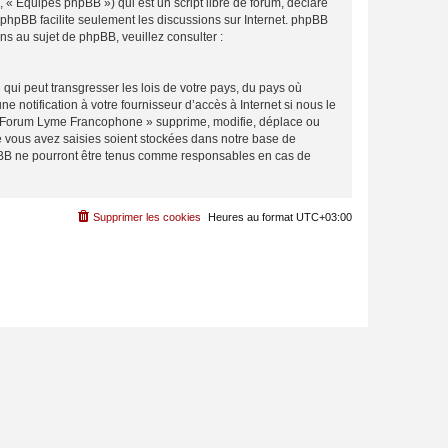
 « Équipes phpBB ») qui est un script libre de forum, déclaré
l phpBB facilite seulement les discussions sur Internet. phpBB
 au sujet de phpBB, veuillez consulter :
qui peut transgresser les lois de votre pays, du pays où
notification à votre fournisseur d’accès à Internet si nous le
 « Forum Lyme Francophone » supprime, modifie, déplace ou
e vous avez saisies soient stockées dans notre base de
hpBB ne pourront être tenus comme responsables en cas de
Supprimer les cookies
Heures au format
UTC+03:00