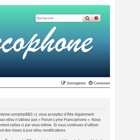
rechercher
recherche
avancée
S’enregistrer
Connexion
umlyme.com/phpBB3 »), vous acceptez d’être légalement
 pas et/ou n’utilisez pas « Forum Lyme Francophone ». Nous
ement celles-ci par vous-même. Si vous continuez d’utiliser
 des mises à jour et/ou modifications.