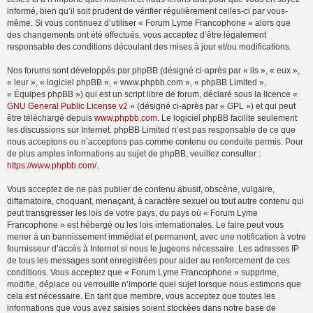
informé, bien qu’il soit prudent de vérifier régulièrement celles-ci par vous-
même. Si vous continuez d’utiliser « Forum Lyme Francophone » alors que
des changements ont été effectués, vous acceptez d’être légalement
responsable des conditions découlant des mises à jour et/ou modifications.
Nos forums sont développés par phpBB (désigné ci-après par « ils », « eux »,
« leur », « logiciel phpBB », « www.phpbb.com », « phpBB Limited »,
« Équipes phpBB ») qui est un script libre de forum, déclaré sous la licence «
GNU General Public License v2
» (désigné ci-après par « GPL ») et qui peut
être téléchargé depuis
www.phpbb.com
. Le logiciel phpBB facilite seulement
les discussions sur Internet. phpBB Limited n’est pas responsable de ce que
nous acceptons ou n’acceptons pas comme contenu ou conduite permis. Pour
de plus amples informations au sujet de phpBB, veuillez consulter :
https://www.phpbb.com/
.
Vous acceptez de ne pas publier de contenu abusif, obscène, vulgaire,
diffamatoire, choquant, menaçant, à caractère sexuel ou tout autre contenu qui
peut transgresser les lois de votre pays, du pays où « Forum Lyme
Francophone » est hébergé ou les lois internationales. Le faire peut vous
mener à un bannissement immédiat et permanent, avec une notification à votre
fournisseur d’accès à Internet si nous le jugeons nécessaire. Les adresses IP
de tous les messages sont enregistrées pour aider au renforcement de ces
conditions. Vous acceptez que « Forum Lyme Francophone » supprime,
modifie, déplace ou verrouille n’importe quel sujet lorsque nous estimons que
cela est nécessaire. En tant que membre, vous acceptez que toutes les
informations que vous avez saisies soient stockées dans notre base de