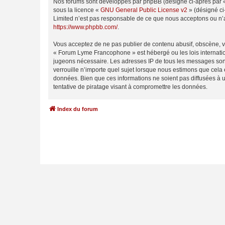
Nos forums sont développés par phpBB (désigné ci-après par « i
sous la licence «
GNU General Public License v2
» (désigné ci
Limited n’est pas responsable de ce que nous acceptons ou n’
https://www.phpbb.com/
.
Vous acceptez de ne pas publier de contenu abusif, obscène, vu
« Forum Lyme Francophone » est hébergé ou les lois internation
jugeons nécessaire. Les adresses IP de tous les messages son
verrouille n’importe quel sujet lorsque nous estimons que cela
données. Bien que ces informations ne soient pas diffusées à
tentative de piratage visant à compromettre les données.
Index du forum