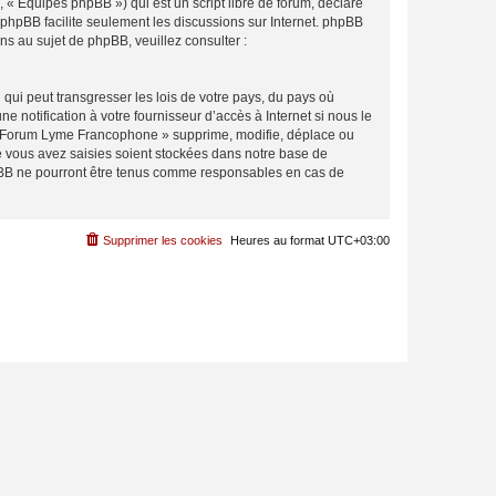
 « Équipes phpBB ») qui est un script libre de forum, déclaré
l phpBB facilite seulement les discussions sur Internet. phpBB
 au sujet de phpBB, veuillez consulter :
qui peut transgresser les lois de votre pays, du pays où
notification à votre fournisseur d’accès à Internet si nous le
 « Forum Lyme Francophone » supprime, modifie, déplace ou
e vous avez saisies soient stockées dans notre base de
hpBB ne pourront être tenus comme responsables en cas de
Supprimer les cookies
Heures au format
UTC+03:00