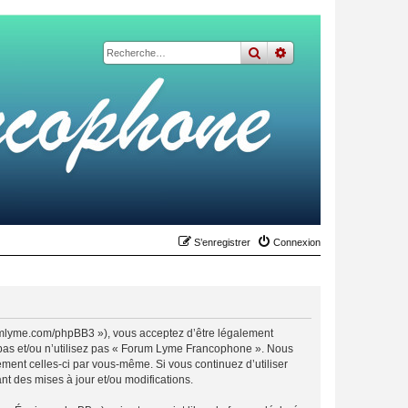
rechercher
recherche
avancée
S’enregistrer
Connexion
umlyme.com/phpBB3 »), vous acceptez d’être légalement
 pas et/ou n’utilisez pas « Forum Lyme Francophone ». Nous
ement celles-ci par vous-même. Si vous continuez d’utiliser
 des mises à jour et/ou modifications.