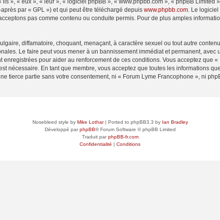
ls », « eux », « leur », « logiciel phpBB », « www.phpbb.com », « phpBB Limited »,
-après par « GPL ») et qui peut être téléchargé depuis
www.phpbb.com
. Le logicie
acceptons pas comme contenu ou conduite permis. Pour de plus amples informations
lgaire, diffamatoire, choquant, menaçant, à caractère sexuel ou tout autre contenu 
ales. Le faire peut vous mener à un bannissement immédiat et permanent, avec une 
t enregistrées pour aider au renforcement de ces conditions. Vous acceptez que
 est nécessaire. En tant que membre, vous acceptez que toutes les informations qu
 une tierce partie sans votre consentement, ni « Forum Lyme Francophone », ni p
Nosebleed style by
Mike Lothar
| Ported to phpBB3.3 by
Ian Bradley
Développé par
phpBB
® Forum Software © phpBB Limited
Traduit par
phpBB-fr.com
Confidentialité
|
Conditions