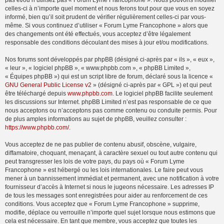
pas et/ou n’utilisez pas « Forum Lyme Francophone ». Nous pouvons modifier
celles-ci à n’importe quel moment et nous ferons tout pour que vous en soyez
informé, bien qu’il soit prudent de vérifier régulièrement celles-ci par vous-
même. Si vous continuez d’utiliser « Forum Lyme Francophone » alors que
des changements ont été effectués, vous acceptez d’être légalement
responsable des conditions découlant des mises à jour et/ou modifications.
Nos forums sont développés par phpBB (désigné ci-après par « ils », « eux »,
« leur », « logiciel phpBB », « www.phpbb.com », « phpBB Limited »,
« Équipes phpBB ») qui est un script libre de forum, déclaré sous la licence «
GNU General Public License v2
» (désigné ci-après par « GPL ») et qui peut
être téléchargé depuis
www.phpbb.com
. Le logiciel phpBB facilite seulement
les discussions sur Internet. phpBB Limited n’est pas responsable de ce que
nous acceptons ou n’acceptons pas comme contenu ou conduite permis. Pour
de plus amples informations au sujet de phpBB, veuillez consulter :
https://www.phpbb.com/
.
Vous acceptez de ne pas publier de contenu abusif, obscène, vulgaire,
diffamatoire, choquant, menaçant, à caractère sexuel ou tout autre contenu qui
peut transgresser les lois de votre pays, du pays où « Forum Lyme
Francophone » est hébergé ou les lois internationales. Le faire peut vous
mener à un bannissement immédiat et permanent, avec une notification à votre
fournisseur d’accès à Internet si nous le jugeons nécessaire. Les adresses IP
de tous les messages sont enregistrées pour aider au renforcement de ces
conditions. Vous acceptez que « Forum Lyme Francophone » supprime,
modifie, déplace ou verrouille n’importe quel sujet lorsque nous estimons que
cela est nécessaire. En tant que membre, vous acceptez que toutes les