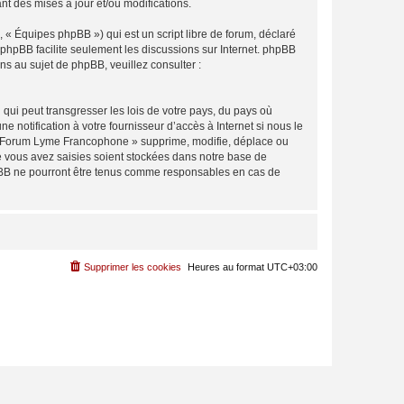
 des mises à jour et/ou modifications.
 « Équipes phpBB ») qui est un script libre de forum, déclaré
l phpBB facilite seulement les discussions sur Internet. phpBB
 au sujet de phpBB, veuillez consulter :
qui peut transgresser les lois de votre pays, du pays où
notification à votre fournisseur d’accès à Internet si nous le
 « Forum Lyme Francophone » supprime, modifie, déplace ou
e vous avez saisies soient stockées dans notre base de
hpBB ne pourront être tenus comme responsables en cas de
Supprimer les cookies
Heures au format
UTC+03:00