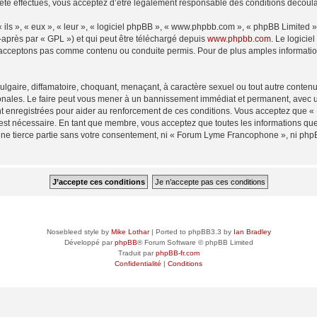
 effectués, vous acceptez d’être légalement responsable des conditions découlant
ls », « eux », « leur », « logiciel phpBB », « www.phpbb.com », « phpBB Limited »,
-après par « GPL ») et qui peut être téléchargé depuis
www.phpbb.com
. Le logicie
acceptons pas comme contenu ou conduite permis. Pour de plus amples informations
lgaire, diffamatoire, choquant, menaçant, à caractère sexuel ou tout autre contenu 
ales. Le faire peut vous mener à un bannissement immédiat et permanent, avec une 
t enregistrées pour aider au renforcement de ces conditions. Vous acceptez que
 est nécessaire. En tant que membre, vous acceptez que toutes les informations qu
 une tierce partie sans votre consentement, ni « Forum Lyme Francophone », ni p
Nosebleed style by
Mike Lothar
| Ported to phpBB3.3 by
Ian Bradley
Développé par
phpBB
® Forum Software © phpBB Limited
Traduit par
phpBB-fr.com
Confidentialité
|
Conditions