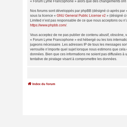
« Forum Lyme Francophone » alors que des changements ont été
Nos forums sont développés par phpBB (désigné ci-après par « i
sous la licence «
GNU General Public License v2
» (désigné ci
Limited n’est pas responsable de ce que nous acceptons ou n’
https://www.phpbb.com/
.
Vous acceptez de ne pas publier de contenu abusif, obscène, vu
« Forum Lyme Francophone » est hébergé ou les lois internation
jugeons nécessaire. Les adresses IP de tous les messages son
verrouille n’importe quel sujet lorsque nous estimons que cela
données. Bien que ces informations ne soient pas diffusées à
tentative de piratage visant à compromettre les données.
Index du forum