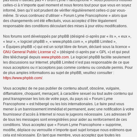
pas et/ou n’utilisez pas « Forum Lyme Francophone ». Nous pouvons modifier
celles-ci à n’importe quel moment et nous ferons tout pour que vous en soyez
informé, bien qu’il soit prudent de vérifier régulièrement celles-ci par vous-
même. Si vous continuez d’utiliser « Forum Lyme Francophone » alors que
des changements ont été effectués, vous acceptez d’être légalement
responsable des conditions découlant des mises à jour et/ou modifications.
Nos forums sont développés par phpBB (désigné ci-après par « ils », « eux »,
« leur », « logiciel phpBB », « www.phpbb.com », « phpBB Limited »,
« Équipes phpBB ») qui est un script libre de forum, déclaré sous la licence «
GNU General Public License v2
» (désigné ci-après par « GPL ») et qui peut
être téléchargé depuis
www.phpbb.com
. Le logiciel phpBB facilite seulement
les discussions sur Internet. phpBB Limited n’est pas responsable de ce que
nous acceptons ou n’acceptons pas comme contenu ou conduite permis. Pour
de plus amples informations au sujet de phpBB, veuillez consulter :
https://www.phpbb.com/
.
Vous acceptez de ne pas publier de contenu abusif, obscène, vulgaire,
diffamatoire, choquant, menaçant, à caractère sexuel ou tout autre contenu qui
peut transgresser les lois de votre pays, du pays où « Forum Lyme
Francophone » est hébergé ou les lois internationales. Le faire peut vous
mener à un bannissement immédiat et permanent, avec une notification à votre
fournisseur d’accès à Internet si nous le jugeons nécessaire. Les adresses IP
de tous les messages sont enregistrées pour aider au renforcement de ces
conditions. Vous acceptez que « Forum Lyme Francophone » supprime,
modifie, déplace ou verrouille n’importe quel sujet lorsque nous estimons que
cela est nécessaire. En tant que membre, vous acceptez que toutes les